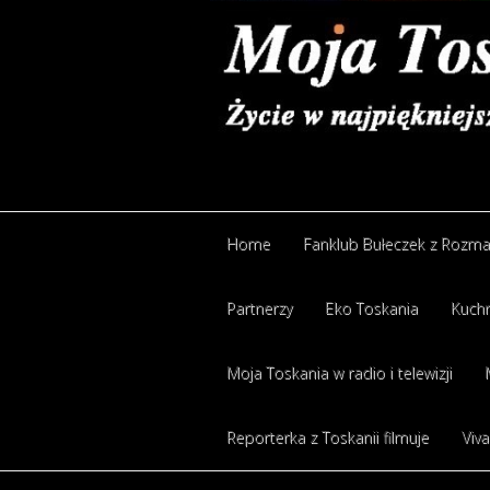
Home
Fanklub Bułeczek z Rozm
Partnerzy
Eko Toskania
Kuchn
Moja Toskania w radio i telewizji
Reporterka z Toskanii filmuje
Viva