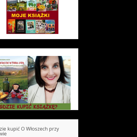
zie kupić O Włoszech przy
wie