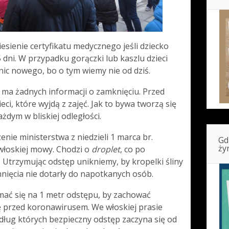
esienie certyfikatu medycznego jeśli dziecko
5 dni. W przypadku gorączki lub kaszlu dzieci
nic nowego, bo o tym wiemy nie od dziś.
e ma żadnych informacji o zamknięciu. Przed
eci, które wyjdą z zajęć. Jak to bywa tworzą się
żdym w bliskiej odległości.
nie ministerstwa z niedzieli 1 marca br.
Gd
ży
łoskiej mowy. Chodzi o
droplet
, co po
 Utrzymując odstęp unikniemy, by kropelki śliny
hnięcia nie dotarły do napotkanych osób.
mać się na 1 metr odstępu, by zachować
ę przed koronawirusem. We włoskiej prasie
dług których bezpieczny odstęp zaczyna się od