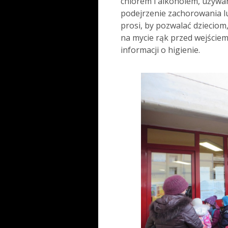
chlorem i alkoholem, używan
podejrzenie zachorowania lub
prosi, by pozwalać dzieciom
na mycie rąk przed wejściem
informacji o higienie.