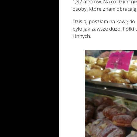
1,82 metrów. Na co dzień nik
osoby, które znam obracają 
Dzisiaj poszłam na kawę do b
było jak zawsze dużo. Półki 
i innych.