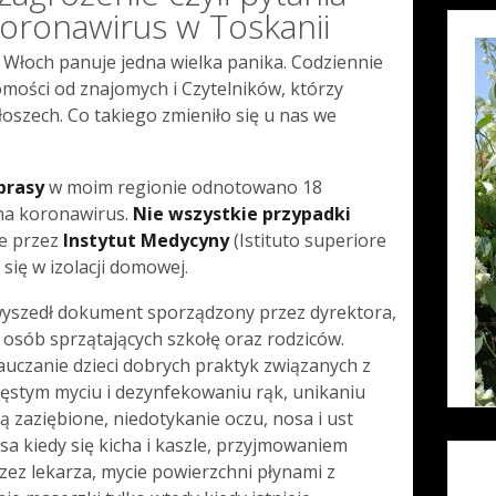
koronawirus w Toskanii
 Włoch panuje jedna wielka panika. Codziennie
omości od znajomych i Czytelników, którzy
łoszech. Co takiego zmieniło się u nas we
 prasy
w moim regionie odnotowano 18
na koronawirus.
Nie wszystkie przypadki
ne przez
Instytut Medycyny
(Istituto superiore
 się w izolacji domowej.
wyszedł dokument sporządzony przez dyrektora,
, osób sprzątających szkołę oraz rodziców.
auczanie dzieci dobrych praktyk związanych z
zęstym myciu i dezynfekowaniu rąk, unikaniu
ą zaziębione, niedotykanie oczu, nosa i ust
sa kiedy się kicha i kaszle, przyjmowaniem
zez lekarza, mycie powierzchni płynami z