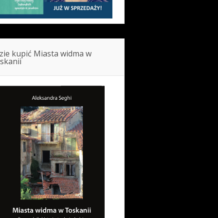
zie kupić Miasta widma w
skanii