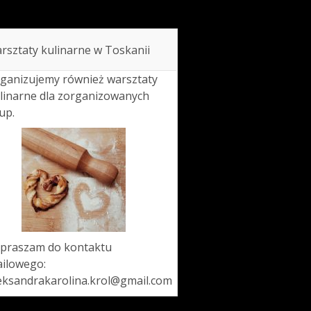
rsztaty kulinarne w Toskanii
ganizujemy również warsztaty
linarne dla zorganizowanych
up.
praszam do kontaktu
ilowego:
eksandrakarolina.krol@gmail.com