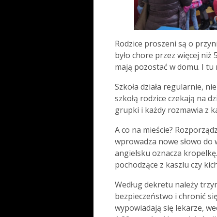
Rodzice proszeni są o przyni
było chore przez więcej niż 
mają pozostać w domu. I tu 
Szkoła działa regularnie, ni
szkołą rodzice czekają na dzi
grupki i każdy rozmawia z ka
A co na mieście? Rozporządze
wprowadza nowe słowo do w
angielsku oznacza kropelkę.
pochodzące z kaszlu czy kic
Według dekretu należy trzy
bezpieczeństwo i chronić si
wypowiadają się lekarze, we