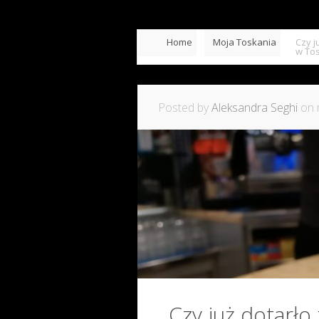
Home
Moja Toskania
Czy j
w Tos
Posted by
Aleksandra Seghi
on 
Czy już dotarło 