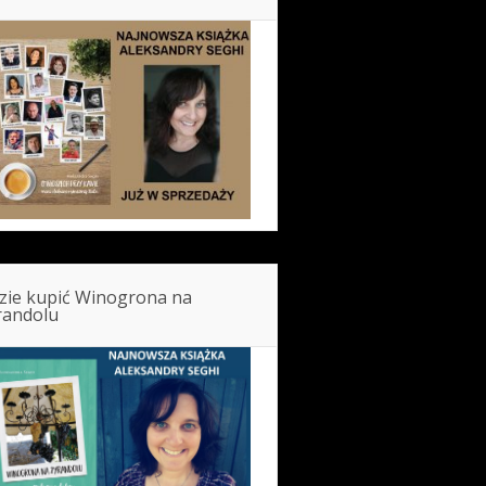
zie kupić Winogrona na
randolu