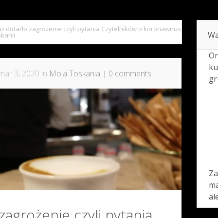
uż dotarło zagrożenie czyli pytania Czytelników o koronawirus
Wa
kanii
Or
ku
mar 3, 2020 in
Moja Toskania
|
0 comments
gr
Za
ma
al
zagrożenie czyli pytania