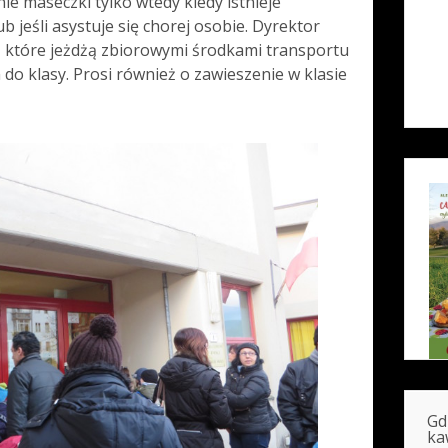
ie maseczki tylko wtedy kiedy istnieje
 jeśli asystuje się chorej osobie. Dyrektor
, które jeżdżą zbiorowymi środkami transportu
 do klasy. Prosi również o zawieszenie w klasie
Gd
ka