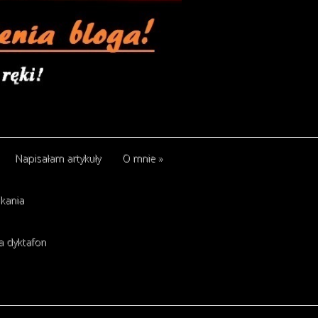
Napisałam artykuły
O mnie
»
kania
a dyktafon