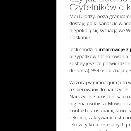
Czytelników o 
Moi Drodzy, poza granicami
dostaję po kilkanaście wiad
niepokoją się sytuacją we W
Toskanii?
Jeśli chodzi o
informacje z
przypadków zachorowania 
zostały jeszcze potwierdzo
di sanità). 959 osób znajduje
Wczoraj w gimnazjum Julci 
a skierowany do nauczycieli
Nauczyciele proszeni są o n
higieną osobistą. Mowa o c
kontaktu z osobami, które s
rękoma, zakrywanie ust i no
leków tylko przepisanych pr