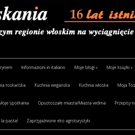
arynem
Informazioni in italiano
Moje blogi
»
Moje książki
»
ia toskańska
Kuchnia wegańska
Kuchnia włoska
Moja Tos
Moje spotkania
Opustoszałe miasta/Miasta widma
Przepisy n
 la pasta!
Zaprzyjaźnione eko agroturystyki