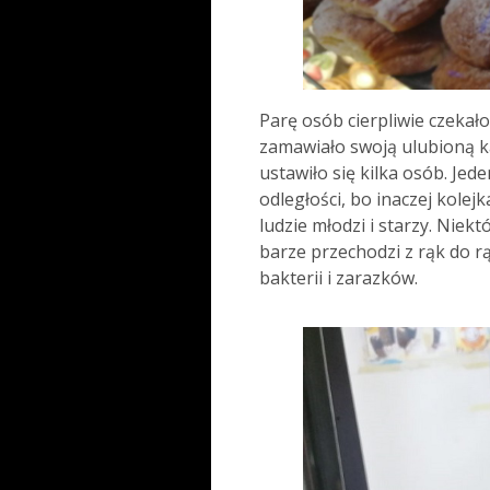
Parę osób cierpliwie czekało
zamawiało swoją ulubioną k
ustawiło się kilka osób. Je
odległości, bo inaczej kolejk
ludzie młodzi i starzy. Niekt
barze przechodzi z rąk do r
bakterii i zarazków.