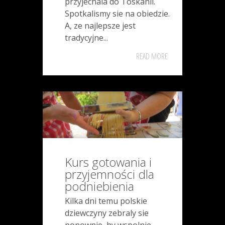
przyjechala do Toskanii.
Spotkalismy sie na obiedzie.
A, ze najlepsze jest
tradycyjne...
READ MORE
Kurs gotowania i
przyjemności dla
podniebienia
Kilka dni temu polskie
dziewczyny zebraly sie