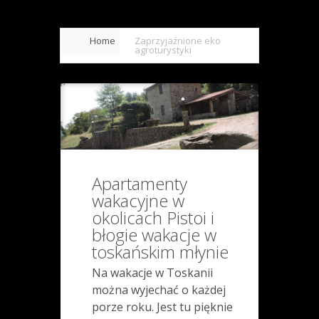
Home
Zaprzyjaźnione eko
agroturystyki
Apartamenty
wakacyjne w
okolicach Pistoi i
błogie wakacje w
toskańskim młynie
Na wakacje w Toskanii
można wyjechać o każdej
porze roku. Jest tu pięknie