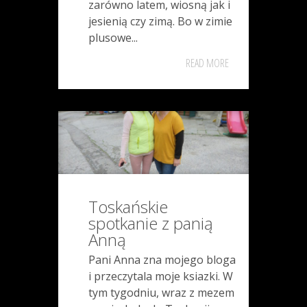
zarówno latem, wiosną jak i
jesienią czy zimą. Bo w zimie
plusowe...
READ MORE
Toskańskie
spotkanie z panią
Anną
Pani Anna zna mojego bloga
i przeczytala moje ksiazki. W
tym tygodniu, wraz z mezem