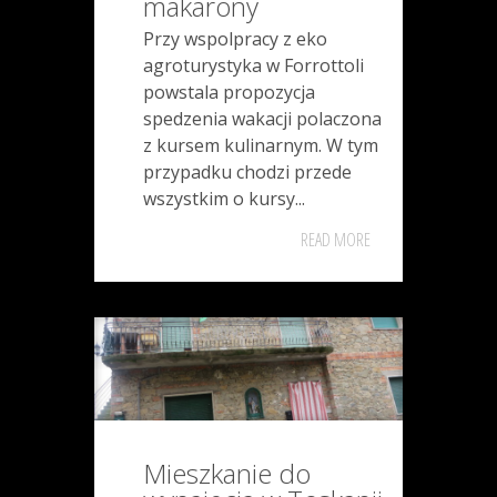
makarony
Przy wspolpracy z eko
agroturystyka w Forrottoli
powstala propozycja
spedzenia wakacji polaczona
z kursem kulinarnym. W tym
przypadku chodzi przede
wszystkim o kursy...
READ MORE
Mieszkanie do