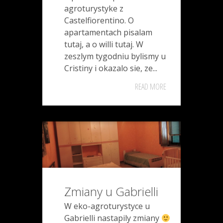
agroturystyke z
Castelfiorentino. O
apartamentach pisalam
tutaj, a o willi tutaj. W
zeszlym tygodniu bylismy u
Cristiny i okazalo sie, ze...
READ MORE
Zmiany u Gabrielli
W eko-agroturystyce u
Gabrielli nastapily zmiany