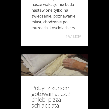
nasze wakacje nie beda
nastawione tylko na
zwiedzanie, poznawanie
miast, chodzenie po
muzeach, kosciolach czy...
READ MORE
Pobyt z kursem
gotowania, cz.2
chleb, pizza i
schiacciata