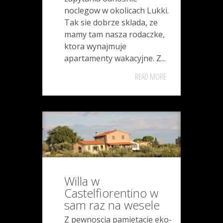
noclegow w okolicach Lukki.
Tak sie dobrze sklada, ze
mamy tam nasza rodaczke,
ktora wynajmuje
apartamenty wakacyjne. Z...
READ MORE
Willa w
Castelfiorentino w
sam raz na wesele
Z pewnoscia pamietacie eko-