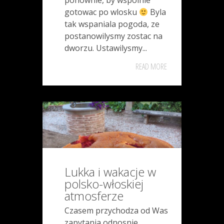
ponownie, by wspolnie
gotowac po wlosku
Byla
tak wspaniala pogoda, ze
postanowilysmy zostac na
dworzu. Ustawilysmy...
READ MORE
Lukka i wakacje w
polsko-włoskiej
atmosferze
Czasem przychodza od Was
zapytania odnosnie