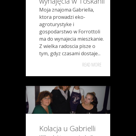
wynajęcia w Toskanii
Moja znajoma Gabriella,
ktora prowadzi eko-
agroturystyke i
gospodarstwo w Forrottoli
ma do wynajecia mieszkanie.
Z wielka radoscia pisze o
tym, gdyz czasami dostaje...
READ MORE
Kolacja u Gabrielli