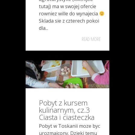
tutaj) ma w swojej ofercie
rowniez wille do wynajecia
Sklada sie z czterech pokoi
dla...
READ MORE
Pobyt z kursem
kulinarnym, cz.3
Ciasta i ciasteczka
Pobyt w Toskanii moze byc
urozmaicony. Dzieki temu