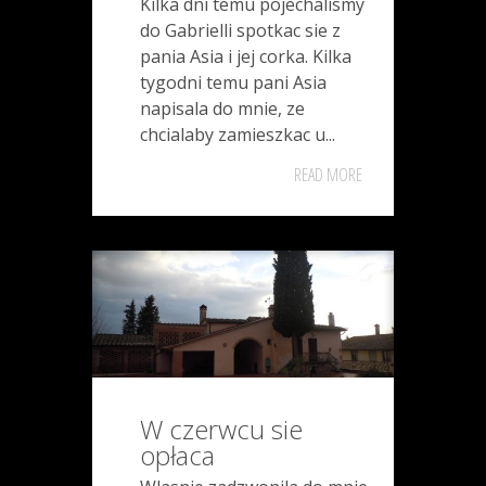
Kilka dni temu pojechalismy
do Gabrielli spotkac sie z
pania Asia i jej corka. Kilka
tygodni temu pani Asia
napisala do mnie, ze
chcialaby zamieszkac u...
READ MORE
W czerwcu sie
opłaca