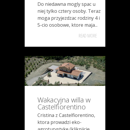
Do niedawna mogly spac u
niej tylko cztery osoby. Teraz
moga przyjezdzac rodziny 4 i
5-cio osobowe, ktore maja...
READ MORE
Wakacyjna willa w
Castelfiorentino
Cristina z Castelfiorentino,
ktora prowadzi eko-
agroturystyke (kliknijcie