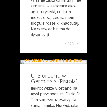
Wlasnie zadzwonila do mnie
Cristina, wlascicielka eko-
agroturystyki, do ktorej
mozecie zajrzec na moim
blogu. Prosze kliknac tutaj.
Na czerwiec b.r. ma do
dyspozycji...
READ MORE
U Giordano w
Germinaia (Pistoia)
Ilekroc widze Giordano na
mysl przychodzi mi Dario Fo.
Ten sam wyraz twarzy, ta
sama mimika. Nie widzialam