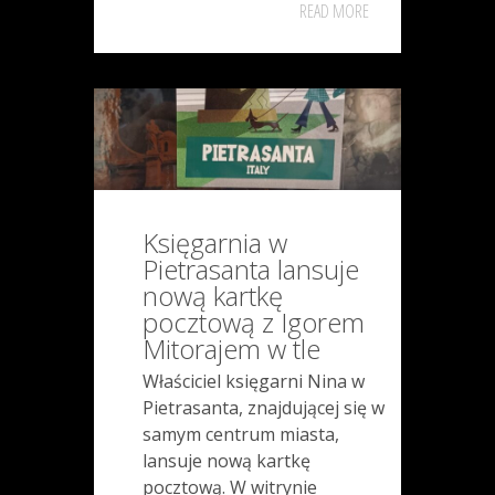
READ MORE
Księgarnia w
Pietrasanta lansuje
nową kartkę
pocztową z Igorem
Mitorajem w tle
Właściciel księgarni Nina w
Pietrasanta, znajdującej się w
samym centrum miasta,
lansuje nową kartkę
pocztową. W witrynie