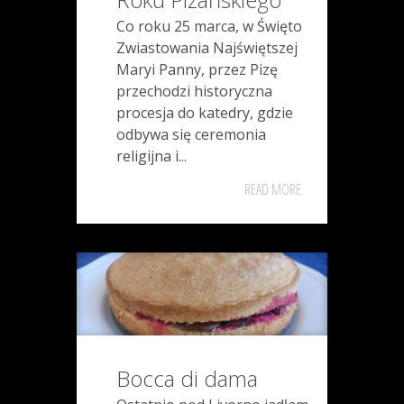
Co roku 25 marca, w Święto
Zwiastowania Najświętszej
Maryi Panny, przez Pizę
przechodzi historyczna
procesja do katedry, gdzie
odbywa się ceremonia
religijna i...
READ MORE
Bocca di dama