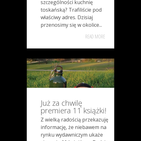
szczególności kuchnię
toskańską? Trafiliście pod
właściwy adres. Dzisiaj
przenosimy się w okolice...
READ MORE
Już za chwilę
premiera 11 książki!
Z wielką radością przekazuję
informację, że niebawem na
rynku wydawniczym ukaże