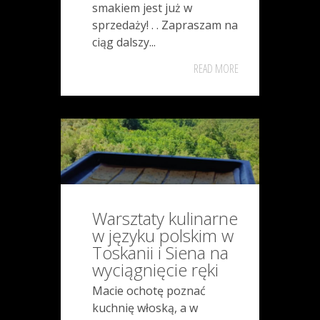
smakiem jest już w
sprzedaży! . . Zapraszam na
ciąg dalszy...
READ MORE
Warsztaty kulinarne
w języku polskim w
Toskanii i Siena na
wyciągnięcie ręki
Macie ochotę poznać
kuchnię włoską, a w