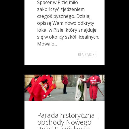
Spacer w Pizie miło
zakończyć zjedzeniem
czegoś pysznego. Dzisiaj
opiszę Wam nowo odkryty
lokal w Pizie, który znajduje
się w okolicy szkół licealnych.
Mowa o...
READ MORE
Parada historyczna i
obchody Nowego
Roku Pizańskiego