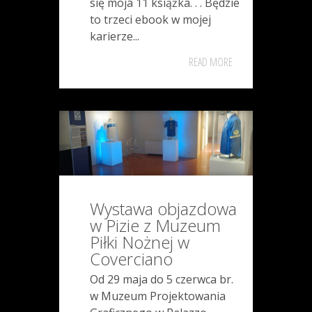
się moja 11 książka. . . Będzie
to trzeci ebook w mojej
karierze...
READ MORE
Wystawa objazdowa
w Pizie z Muzeum
Piłki Nożnej w
Coverciano
Od 29 maja do 5 czerwca br.
w Muzeum Projektowania