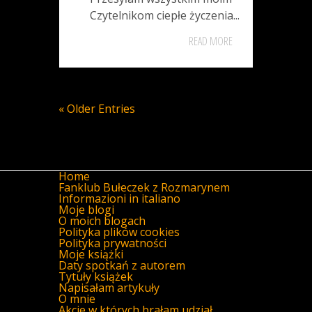
Czytelnikom ciepłe życzenia...
READ MORE
« Older Entries
Home
Fanklub Bułeczek z Rozmarynem
Informazioni in italiano
Moje blogi
O moich blogach
Polityka plików cookies
Polityka prywatności
Moje książki
Daty spotkań z autorem
Tytuły książek
Napisałam artykuły
O mnie
Akcje w których brałam udział