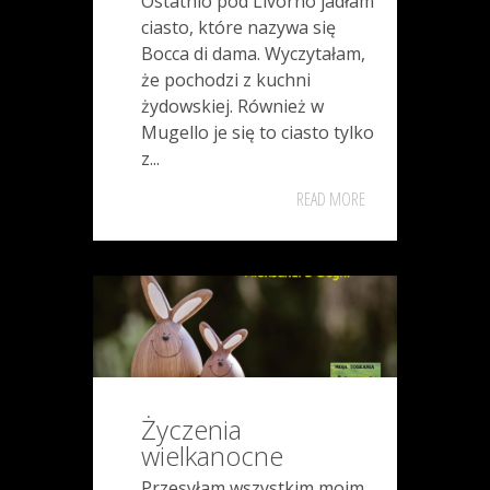
Ostatnio pod Livorno jadłam
ciasto, które nazywa się
Bocca di dama. Wyczytałam,
że pochodzi z kuchni
żydowskiej. Również w
Mugello je się to ciasto tylko
z...
READ MORE
Życzenia
wielkanocne
Przesyłam wszystkim moim