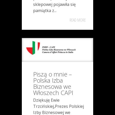
sklepowej pojawiła się
pamiątka z...
READ MORE
Piszą o mnie –
Polska Izba
Biznesowa we
Włoszech CAPI
Dziękuję Ewie
Trzcińskiej,Prezes Polskiej
Izby Biznesowej we