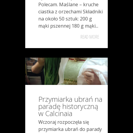
Polecam. Maślane – kruche
ciastka z orzechami Składniki
na około 50 sztuk: 200 g
mąki pszennej 180 g mąki...
READ MORE
Przymiarka ubrań na
paradę historyczną
w Calcinaia
Wczoraj rozpoczęła się
przymiarka ubrań do parady