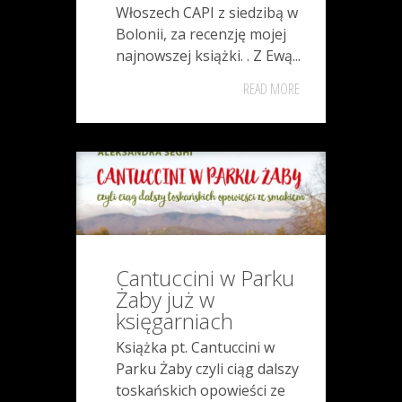
Włoszech CAPI z siedzibą w
Bolonii, za recenzję mojej
najnowszej książki. . Z Ewą...
READ MORE
Cantuccini w Parku
Żaby już w
księgarniach
Książka pt. Cantuccini w
Parku Żaby czyli ciąg dalszy
toskańskich opowieści ze