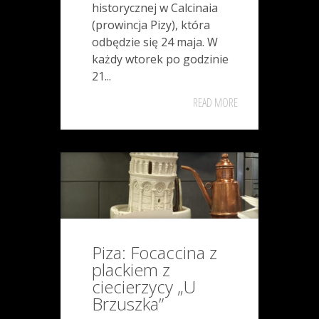
historycznej w Calcinaia
(prowincja Pizy), która
odbędzie się 24 maja. W
każdy wtorek po godzinie
21...
READ MORE
Piza: Focaccina z
plackiem z
ciecierzycy „U
Brzuszka”