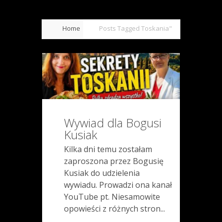
Home
Posts Tagged
Toskania"
Wywiad dla Bogusi
Kusiak
Kilka dni temu zostałam
zaproszona przez Bogusię
Kusiak do udzielenia
wywiadu. Prowadzi ona kanał
YouTube pt. Niesamowite
opowieści z różnych stron...