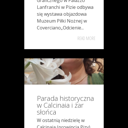
Graficznego w Palazzo
Lanfranchi w Pizie odbywa
się wystawa objazdowa
Muzeum Piłki Nożnej w
Coverciano„Odcienie...
READ MORE
Parada historyczna
w Calcinaia i żar
słońca
W ostatnią niedzielę w
Calcinaia (prowincja Pizy)