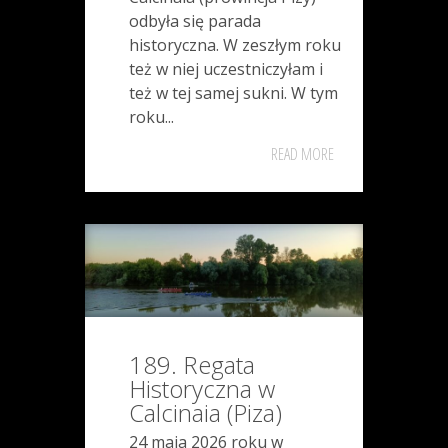
odbyła się parada
historyczna. W zeszłym roku
też w niej uczestniczyłam i
też w tej samej sukni. W tym
roku...
READ MORE
189. Regata
Historyczna w
Calcinaia (Piza)
24 maja 2026 roku w