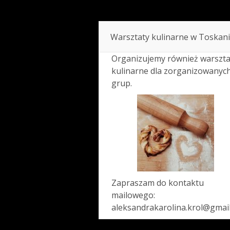
Warsztaty kulinarne w Toskani
Organizujemy również warszta
kulinarne dla zorganizowanyc
grup.
Zapraszam do kontaktu
mailowego:
aleksandrakarolina.krol@gmai