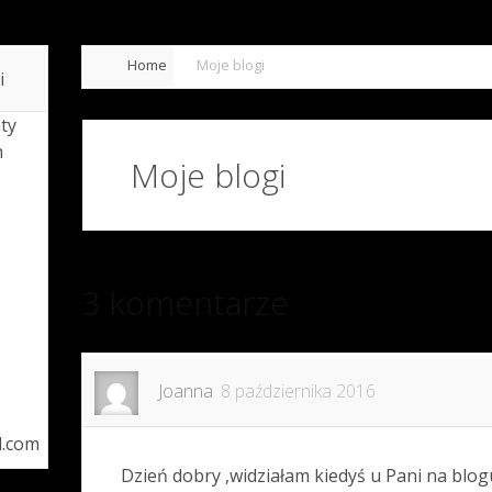
Home
Moje blogi
i
ty
h
Moje blogi
3 komentarze
Joanna
8 października 2016
l.com
Dzień dobry ,widziałam kiedyś u Pani na blog