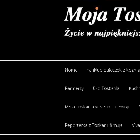
Home
Fanklub Bułeczek z Rozm
Partnerzy
Eko Toskania
Kuchn
Moja Toskania w radio i telewizji
Reporterka z Toskanii filmuje
Viva