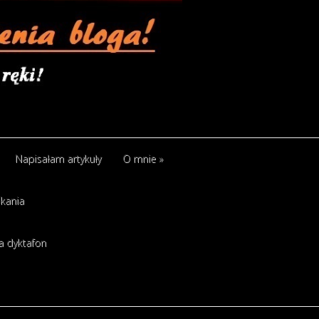
Napisałam artykuły
O mnie
»
kania
a dyktafon