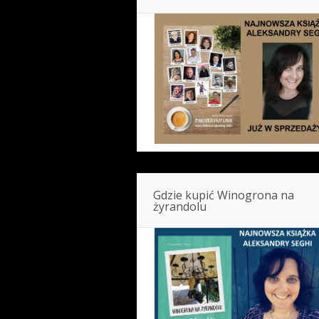
Gdzie kupić Winogrona na
żyrandolu