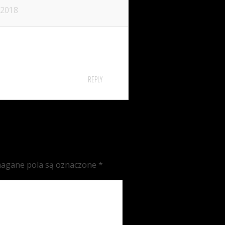
 2018
REPLY
agane pola są oznaczone
*