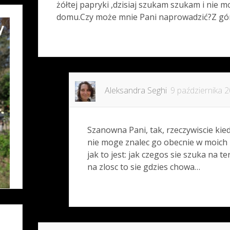
żółtej papryki ,dzisiaj szukam szukam i nie 
domu.Czy może mnie Pani naprowadzić?Z gór
Aleksandra Seghi
9 października 
Szanowna Pani, tak, rzeczywiscie kied
nie moge znalec go obecnie w moich
jak to jest: jak czegos sie szuka na te
na zlosc to sie gdzies chowa…