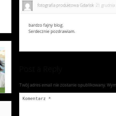
fotografia produktowa Gdańsk
21 grudnia
bardzo fajny blog.
Serdecznie pozdrawiam.
Post a Reply
Twój adres email nie zostanie opublikowany.
Wym