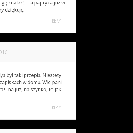
mogę znaleźć. …a papryka już w
y dziękuję.
REPLY
2016
ys byl taki przepis. Niestety
 zapiskach w domu. Wie pani
raz, na juz, na szybko, to jak
REPLY