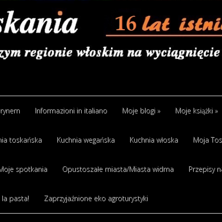
arynem
Informazioni in italiano
Moje blogi
»
Moje książki
»
ia toskańska
Kuchnia wegańska
Kuchnia włoska
Moja Tos
Moje spotkania
Opustoszałe miasta/Miasta widma
Przepisy n
 la pasta!
Zaprzyjaźnione eko agroturystyki