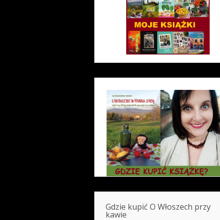
Gdzie kupić O Włoszech przy
kawie