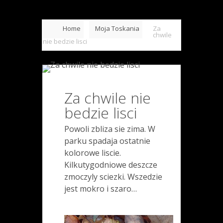
Home
Moja Toskania
Za
chwile
nie bedzie lisci
Za chwile nie
bedzie lisci
Powoli zbliza sie zima. W
parku spadaja ostatnie
kolorowe liscie.
Kilkutygodniowe deszcze
zmoczyly sciezki. Wszedzie
jest mokro i szaro…