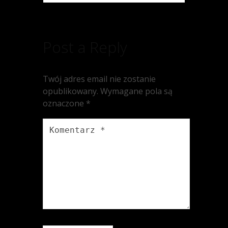
Post a Reply
Twój adres email nie zostanie
opublikowany.
Wymagane pola są
oznaczone
*