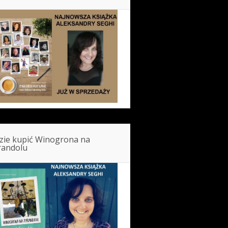
zie kupić Winogrona na
randolu