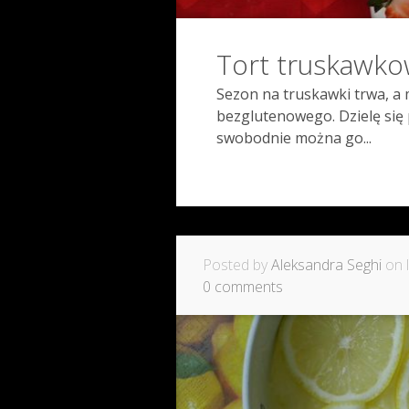
Tort truskawk
Sezon na truskawki trwa, a
bezglutenowego. Dzielę się 
swobodnie można go...
Posted by
Aleksandra Seghi
on l
0 comments