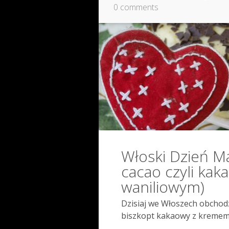
0 comments
Włoski Dzień M
cacao czyli ka
waniliowym)
Dzisiaj we Włoszech obchod
biszkopt kakaowy z kremem 