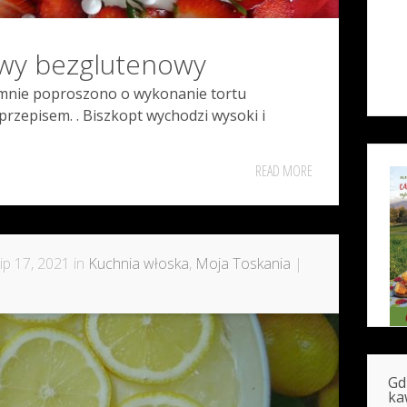
owy bezglutenowy
 mnie poproszono o wykonanie tortu
przepisem. . Biszkopt wychodzi wysoki i
READ MORE
ip 17, 2021 in
Kuchnia włoska
,
Moja Toskania
|
Gd
ka