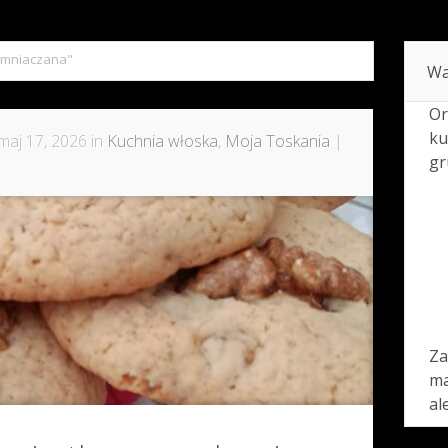
emniaczana"
Wa
Or
ku
maj 17, 2026 in
Kuchnia włoska
,
Moja Toskania
|
gr
Za
ma
al