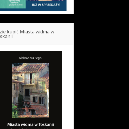
zie kupić Miasta widma w
skanii