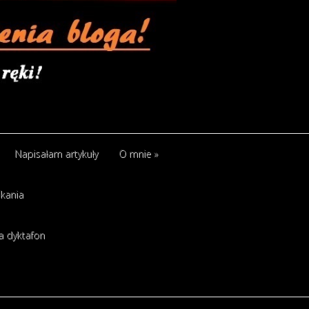
Napisałam artykuły
O mnie
»
kania
a dyktafon