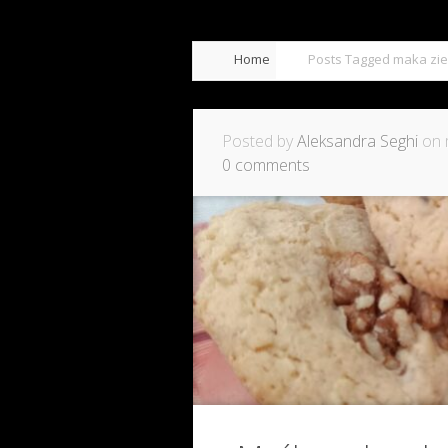
Home
Posts Tagged
maka zi
Posted by
Aleksandra Seghi
on 
0 comments