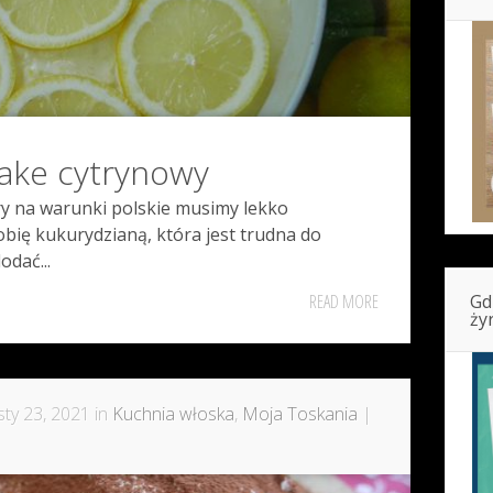
ake cytrynowy
ry na warunki polskie musimy lekko
bię kukurydzianą, która jest trudna do
dać...
READ MORE
Gd
ży
ty 23, 2021 in
Kuchnia włoska
,
Moja Toskania
|