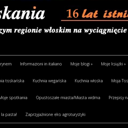
arynem
Informazioni in italiano
Moje blogi
»
Moje książki
»
ia toskańska
Kuchnia wegańska
Kuchnia włoska
Moja Tos
Moje spotkania
Opustoszałe miasta/Miasta widma
Przepisy n
 la pasta!
Zaprzyjaźnione eko agroturystyki