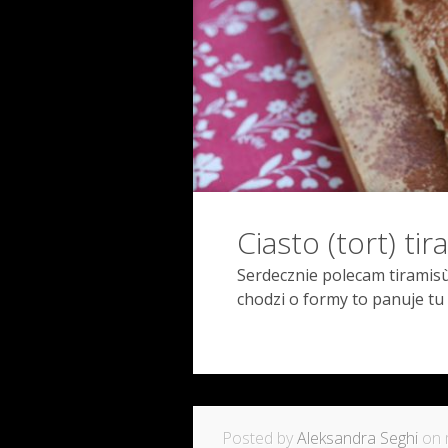
Ciasto (tort) ti
Serdecznie polecam tiramisù 
chodzi o formy to panuje tu 
Posted by
Aleksandra Seghi
on 