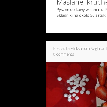
Maślane, kruche
Pyszne do kawy w sam raz. 
Składniki na około 50 sztuk:
Posted by
Aleksandra Seghi
on k
0 comments