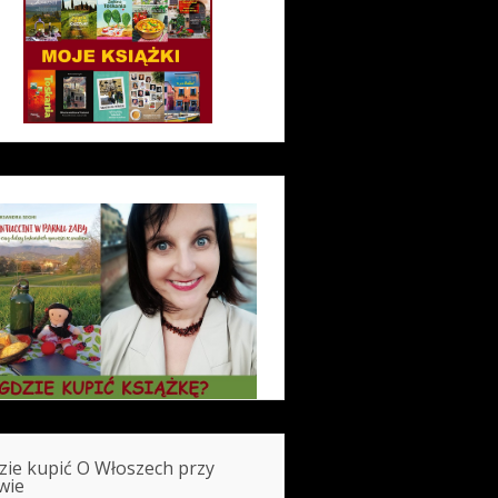
zie kupić O Włoszech przy
wie