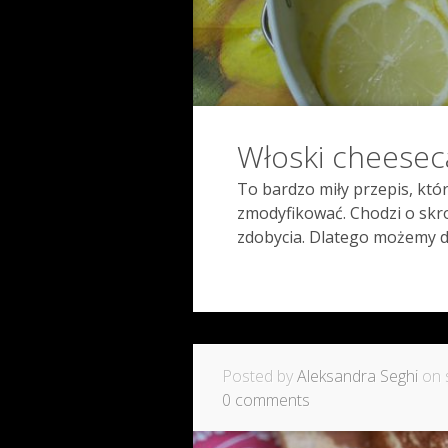
Włoski cheesec
To bardzo miły przepis, któ
zmodyfikować. Chodzi o skro
zdobycia. Dlatego możemy do
Posted by
Aleksandra Seghi
on s
0 comments