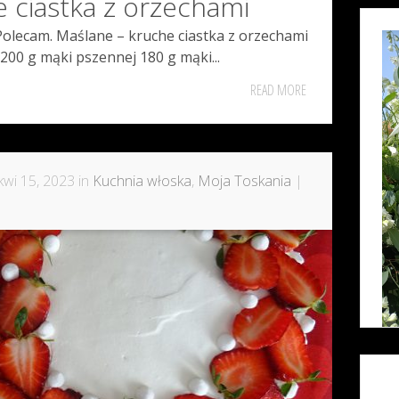
 ciastka z orzechami
Polecam. Maślane – kruche ciastka z orzechami
 200 g mąki pszennej 180 g mąki...
READ MORE
wi 15, 2023 in
Kuchnia włoska
,
Moja Toskania
|