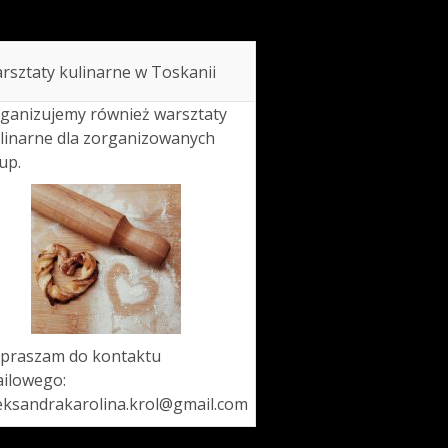
rsztaty kulinarne w Toskanii
ganizujemy również warsztaty
linarne dla zorganizowanych
up.
praszam do kontaktu
ilowego:
eksandrakarolina.krol@gmail.com