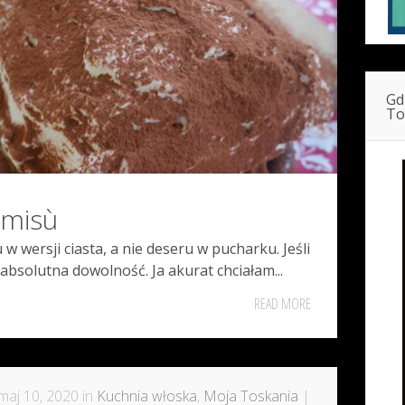
Gd
To
ramisù
w wersji ciasta, a nie deseru w pucharku. Jeśli
absolutna dowolność. Ja akurat chciałam...
READ MORE
maj 10, 2020 in
Kuchnia włoska
,
Moja Toskania
|