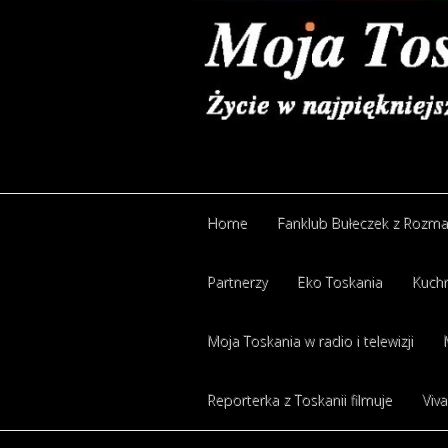
Home
Fanklub Bułeczek z Rozm
Partnerzy
Eko Toskania
Kuchn
Moja Toskania w radio i telewizji
Reporterka z Toskanii filmuje
Viva