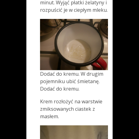
minut. Wyjąć płatki żelatyny i
rozpuścić je w ciepłym mleku.
Dodać do kremu. W drugim
pojemniku ubić śmietanę.
Dodać do kremu.
Krem rozłożyć na warstwie
zmiksowanych ciastek z
masłem.