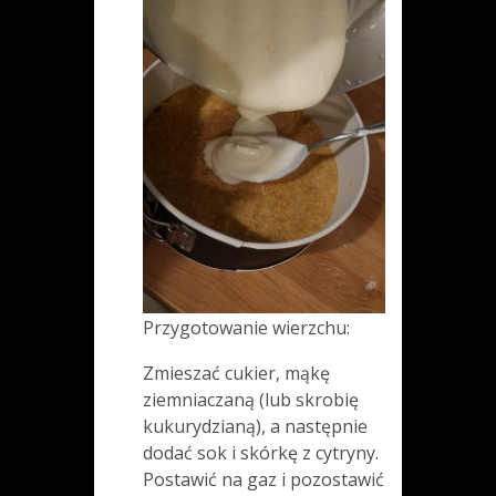
Przygotowanie wierzchu:
Zmieszać cukier, mąkę
ziemniaczaną (lub skrobię
kukurydzianą), a następnie
dodać sok i skórkę z cytryny.
Postawić na gaz i pozostawić