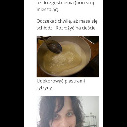
aż do zgęstnienia (non stop
mieszając).
Odczekać chwilę, aż masa się
schłodzi. Rozłożyć na cieście.
Udekorować plastrami
cytryny.