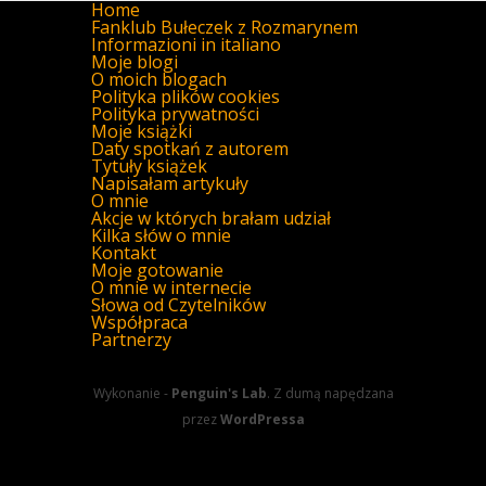
Home
Fanklub Bułeczek z Rozmarynem
Informazioni in italiano
Moje blogi
O moich blogach
Polityka plików cookies
Polityka prywatności
Moje książki
Daty spotkań z autorem
Tytuły książek
Napisałam artykuły
O mnie
Akcje w których brałam udział
Kilka słów o mnie
Kontakt
Moje gotowanie
O mnie w internecie
Słowa od Czytelników
Współpraca
Partnerzy
Wykonanie -
Penguin's Lab
. Z dumą napędzana
przez
WordPressa