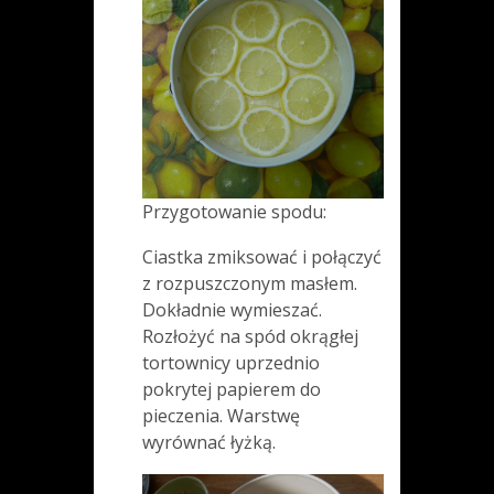
Przygotowanie spodu:
Ciastka zmiksować i połączyć
z rozpuszczonym masłem.
Dokładnie wymieszać.
Rozłożyć na spód okrągłej
tortownicy uprzednio
pokrytej papierem do
pieczenia. Warstwę
wyrównać łyżką.