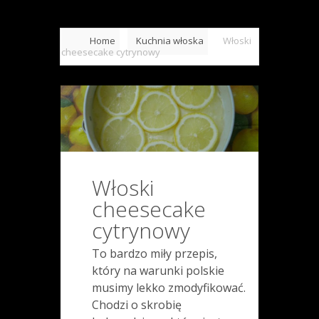
Home
Kuchnia włoska
Włoski
cheesecake cytrynowy
Włoski
cheesecake
cytrynowy
To bardzo miły przepis,
który na warunki polskie
musimy lekko zmodyfikować.
Chodzi o skrobię