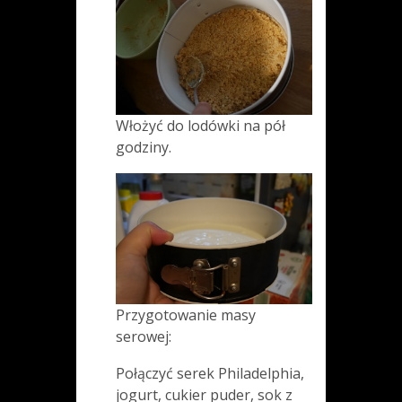
Włożyć do lodówki na pół
godziny.
Przygotowanie masy
serowej:
Połączyć serek Philadelphia,
jogurt, cukier puder, sok z