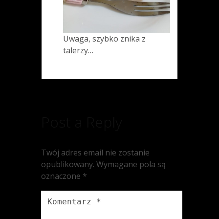
Uwaga, szybko znika z
talerzy…
Post a Reply
Twój adres email nie zostanie
opublikowany.
Wymagane pola są
oznaczone
*