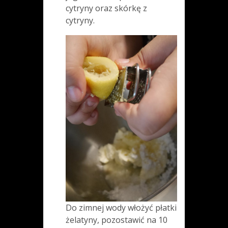
cytryny oraz skórkę z
cytryny.
Do zimnej wody włożyć płatki
żelatyny, pozostawić na 10