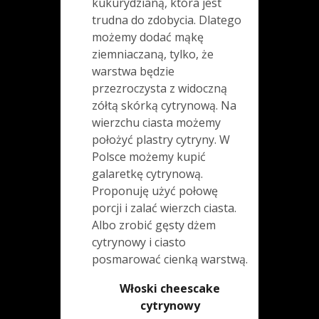
kukurydzianą, która jest
trudna do zdobycia. Dlatego
możemy dodać mąkę
ziemniaczaną, tylko, że
warstwa będzie
przezroczysta z widoczną
zółtą skórką cytrynową. Na
wierzchu ciasta możemy
położyć plastry cytryny. W
Polsce możemy kupić
galaretkę cytrynową.
Proponuję użyć połowę
porcji i zalać wierzch ciasta.
Albo zrobić gęsty dżem
cytrynowy i ciasto
posmarować cienką warstwą.
Włoski cheescake
cytrynowy