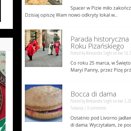
Spacer w Pizie miło zakońc
Dzisiaj opiszę Wam nowo odkryty lokal w...
Parada historyczn
Roku Pizańskiego
Posted by
Aleksandra Seghi
on kwi 10, 
Co roku 25 marca, w Święto
Maryi Panny, przez Pizę prz
Bocca di dama
Posted by
Aleksandra Seghi
on kwi 3, 2
Toskania
|
0 comments
Ostatnio pod Livorno jadłam
di dama. Wyczytałam, że poch