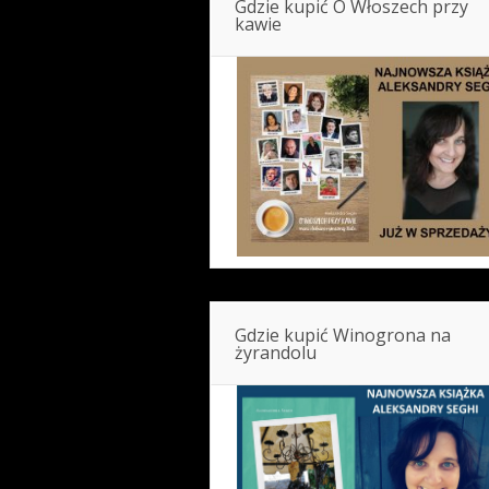
Gdzie kupić O Włoszech przy
kawie
Gdzie kupić Winogrona na
żyrandolu