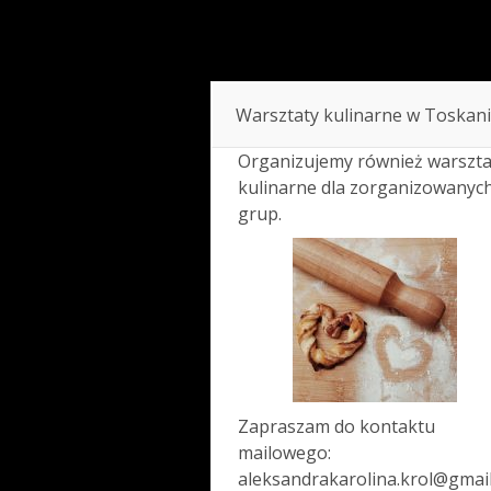
Warsztaty kulinarne w Toskani
Organizujemy również warszta
kulinarne dla zorganizowanyc
grup.
Zapraszam do kontaktu
mailowego:
aleksandrakarolina.krol@gmai