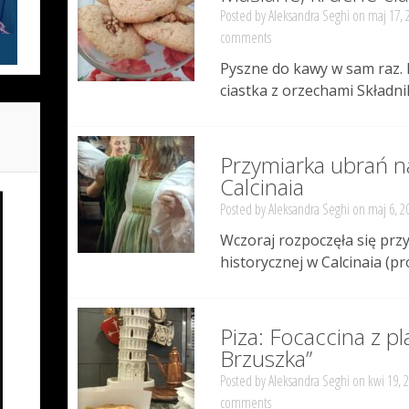
Posted by
Aleksandra Seghi
on maj 17, 
comments
Pyszne do kawy w sam raz.
ciastka z orzechami Składnik
Przymiarka ubrań n
Calcinaia
Posted by
Aleksandra Seghi
on maj 6, 2
Wczoraj rozpoczęła się prz
historycznej w Calcinaia (pro
Piza: Focaccina z pl
Brzuszka”
Posted by
Aleksandra Seghi
on kwi 19, 
comments