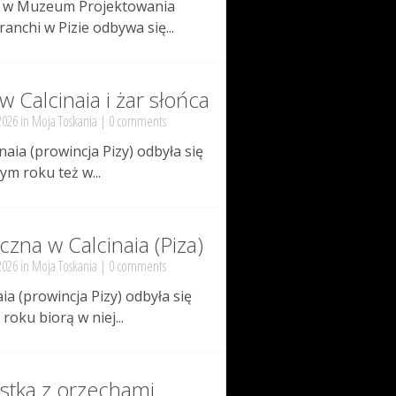
r. w Muzeum Projektowania
anchi w Pizie odbywa się...
 Calcinaia i żar słońca
2026 in
Moja Toskania
|
0 comments
naia (prowincja Pizy) odbyła się
ym roku też w...
czna w Calcinaia (Piza)
2026 in
Moja Toskania
|
0 comments
ia (prowincja Pizy) odbyła się
roku biorą w niej...
astka z orzechami