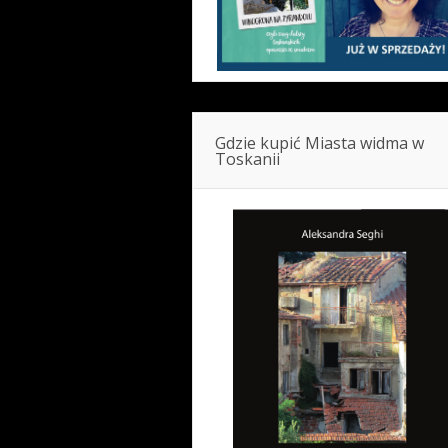
Gdzie kupić Miasta widma w
Toskanii