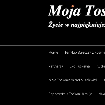
Home
Fanklub Bułeczek z Rozm
Partnerzy
Eko Toskania
Kuchn
Moja Toskania w radio i telewizji
Reporterka z Toskanii filmuje
Viva