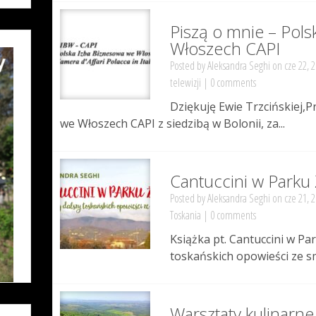
Piszą o mnie – Pol
Włoszech CAPI
Posted by
Aleksandra Seghi
on cze 22, 
telewizji
|
0 comments
Dziękuję Ewie Trzcińskiej,P
we Włoszech CAPI z siedzibą w Bolonii, za...
Cantuccini w Parku 
Posted by
Aleksandra Seghi
on cze 21, 
Toskania
|
0 comments
Książka pt. Cantuccini w Par
toskańskich opowieści ze sm
Warsztaty kulinarne