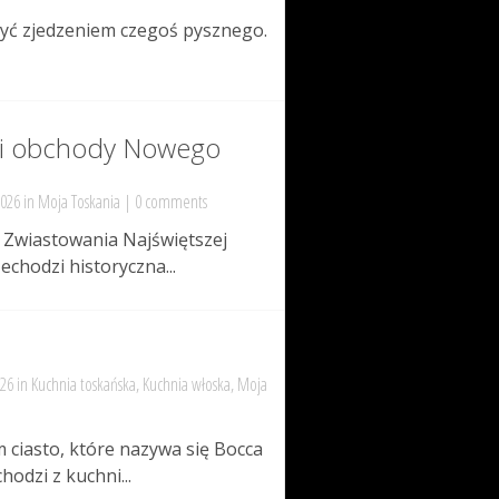
zyć zjedzeniem czegoś pysznego.
a i obchody Nowego
2026 in
Moja Toskania
|
0 comments
 Zwiastowania Najświętszej
echodzi historyczna...
026 in
Kuchnia toskańska
,
Kuchnia włoska
,
Moja
 ciasto, które nazywa się Bocca
odzi z kuchni...