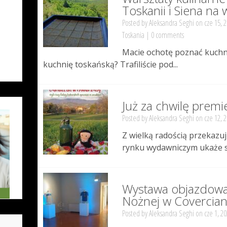
Toskanii i Siena na 
Posted by
Aleksandra Seghi
on cze 15, 
Toskania
|
0 comments
Macie ochotę poznać kuchni
kuchnię toskańską? Trafiliście pod...
Już za chwilę premie
Posted by
Aleksandra Seghi
on cze 12, 
Z wielką radością przekazu
rynku wydawniczym ukaże si
Wystawa objazdowa 
Nożnej w Covercia
Posted by
Aleksandra Seghi
on cze 1, 20