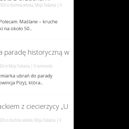
2026 in
Kuchnia włoska
,
Moja Toskania
|
0
 Polecam. Maślane – kruche
i na około 50...
a paradę historyczną w
026 in
Moja Toskania
|
0 comments
ymiarka ubrań do parady
wincja Pizy), która...
ackiem z ciecierzycy „U
2026 in
Kuchnia włoska
,
Moja Toskania
|
0