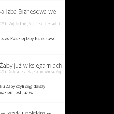
ska Izba Biznesowa we
2026 in
Moja Toskania
,
Moja Toskania w radio i
rezes Polskiej Izby Biznesowej
Żaby już w księgarniach
2026 in
Kuchnia toskańska
,
Kuchnia włoska
,
Moja
ku Żaby czyli ciąg dalszy
akiem jest już w...
 w języku polskim w