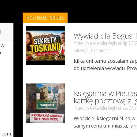
MOST RECENT ARTICLES
i
Wywiad dla Bogusi 
Posted by
Aleksandra Seghi
on lip 3, 20
ty
telewizji
|
0 comments
h
Kilka dni temu zostałam za
do udzielenia wywiadu. Pro
Księgarnia w Pietra
kartkę pocztową z 
Posted by
Aleksandra Seghi
on cze 27, 
Właściciel księgarni Nina w 
samym centrum miasta, lans
l.com