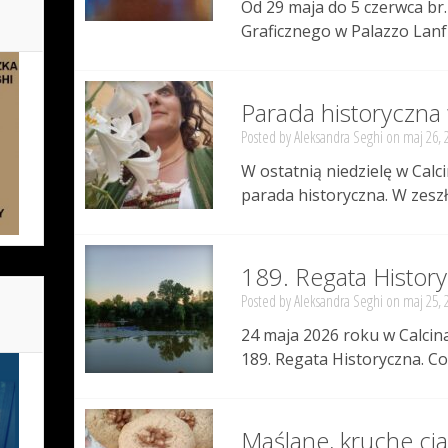
Od 29 maja do 5 czerwca b
Graficznego w Palazzo Lanfr
Parada historyczna w
Posted by
Aleksandra Seghi
on maj 26, 
W ostatnią niedzielę w Calci
parada historyczna. W zeszł
189. Regata History
Posted by
Aleksandra Seghi
on maj 25, 
24 maja 2026 roku w Calcina
189. Regata Historyczna. Co 
Maślane, kruche ci