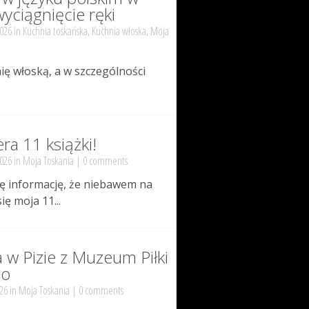
wyciągnięcie ręki
2026 in
Kuchnia toskańska
,
Kuchnia włoska
,
Moja
ę włoską, a w szczególności
ra 11 książki!
2026 in
Moja Toskania
|
0 comments
ję informację, że niebawem na
ę moja 11...
w Pizie z Muzeum Piłki
no
26 in
Moja Toskania
|
0 comments