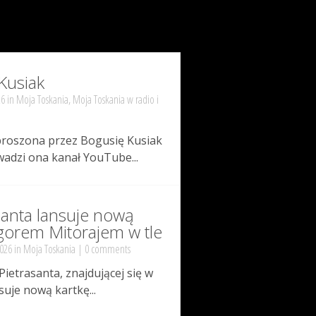
Kusiak
26 in
Moja Toskania
,
Moja Toskania w radio i
proszona przez Bogusię Kusiak
wadzi ona kanał YouTube...
santa lansuje nową
Igorem Mitorajem w tle
2026 in
Moja Toskania
|
0 comments
Pietrasanta, znajdującej się w
uje nową kartkę...