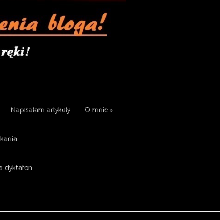
Napisałam artykuły
O mnie
»
kania
a dyktafon