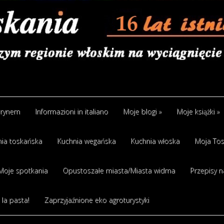
arynem
Informazioni in italiano
Moje blogi
»
Moje książki
»
ia toskańska
Kuchnia wegańska
Kuchnia włoska
Moja Tos
Moje spotkania
Opustoszałe miasta/Miasta widma
Przepisy n
 la pasta!
Zaprzyjaźnione eko agroturystyki