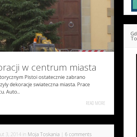
Gd
To
oracji w centrum miasta
torycznym Pistoi ostatecznie zabrano
yly dekoracje swiateczna miasta. Prace
. Auto...
READ MORE
ut 3, 2014 in
Moja Toskania
|
6 comments