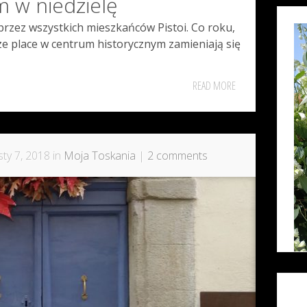
m w niedzielę
rzez wszystkich mieszkańców Pistoi. Co roku,
rze place w centrum historycznym zamieniają się
READ MORE
ty 7, 2018 in
Moja Toskania
|
2 comments