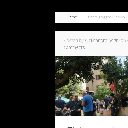
Home
Posts Tagged
Plac Sali
Posted by
Aleksandra Seghi
on 
comments