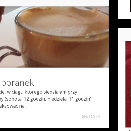
 poranek
, w ciagu ktorego siedzialam przy
 (sobota: 12 godzin, niedziela: 11 godzin)
aksowac na...
READ MORE