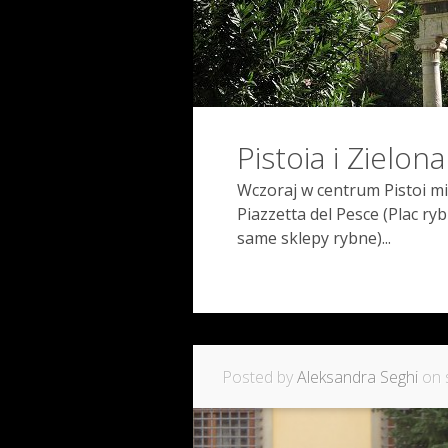
Pistoia i Zielona
Wczoraj w centrum Pistoi mia
Piazzetta del Pesce (Plac ry
same sklepy rybne)...
Posted by
Aleksandra Seghi
on s