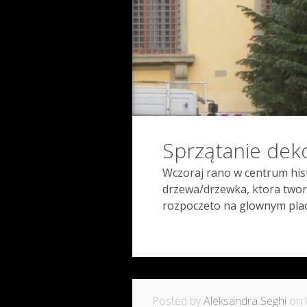
Sprzątanie dek
Wczoraj rano w centrum his
drzewa/drzewka, ktora tworz
rozpoczeto na glownym placu
Posted by
Aleksandra Seghi
on l