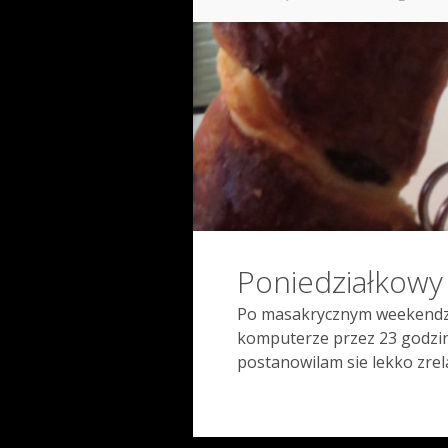
Poniedziałkowy
Po masakrycznym weekendzie
komputerze przez 23 godziny
postanowilam sie lekko zrel