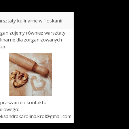
rsztaty kulinarne w Toskanii
ganizujemy również warsztaty
linarne dla zorganizowanych
up.
praszam do kontaktu
ilowego:
eksandrakarolina.krol@gmail.com