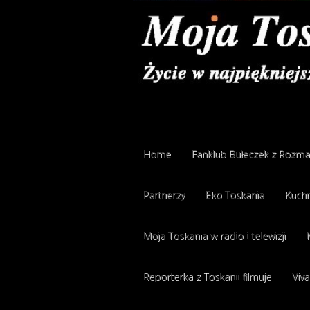
Home
Fanklub Bułeczek z Rozm
Partnerzy
Eko Toskania
Kuchn
Moja Toskania w radio i telewizji
Reporterka z Toskanii filmuje
Viva