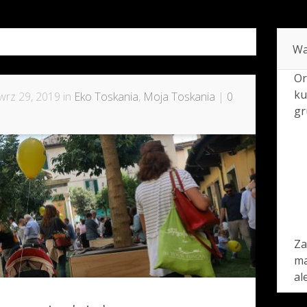
"
Wa
Or
ku
wrz 29, 2019 in
Eko Toskania
,
Moja Toskania
|
0
gr
Za
ma
al