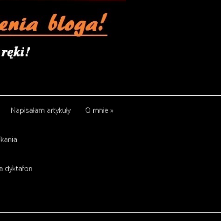
Napisałam artykuły
O mnie
»
kania
a dyktafon