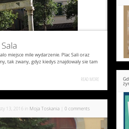
 Sala
lo miejsce mile wydarzenie. Plac Sali oraz
bny, tak zwany, gdyz kiedys znajdowaly sie tam
Gd
READ MORE
ży
ty 13, 2016 in
Moja Toskania
|
0 comments