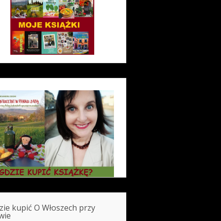
zie kupić O Włoszech przy
wie