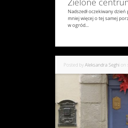
Zielone centru
Nadszedł oczekiwany dzień p
mniej więcej o tej samej po
w ogród....
Posted by
Aleksandra Seghi
on s