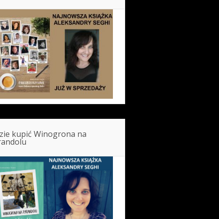
zie kupić Winogrona na
randolu