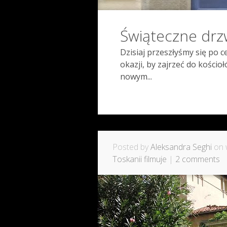
Świąteczne drz
Dzisiaj przeszłyśmy się po c
okazji, by zajrzeć do kościo
nowym...
Posted by
Aleksandra Seghi
on 
Toskanii filmuje
|
2 comments