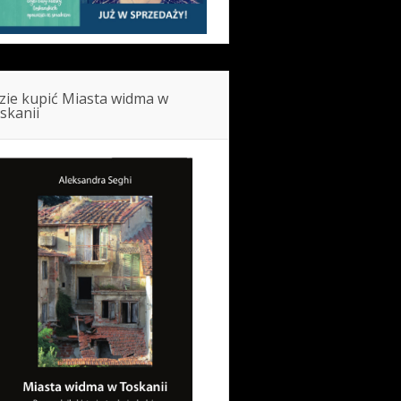
zie kupić Miasta widma w
skanii