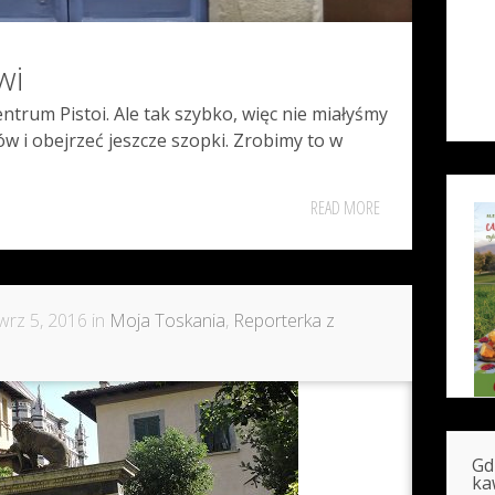
wi
entrum Pistoi. Ale tak szybko, więc nie miałyśmy
łów i obejrzeć jeszcze szopki. Zrobimy to w
READ MORE
wrz 5, 2016 in
Moja Toskania
,
Reporterka z
Gd
ka