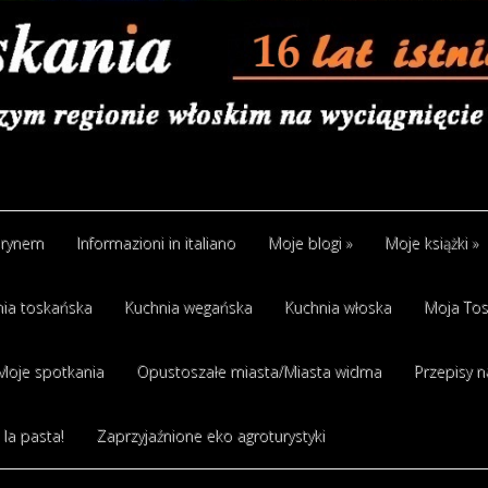
arynem
Informazioni in italiano
Moje blogi
»
Moje książki
»
ia toskańska
Kuchnia wegańska
Kuchnia włoska
Moja Tos
Moje spotkania
Opustoszałe miasta/Miasta widma
Przepisy n
 la pasta!
Zaprzyjaźnione eko agroturystyki