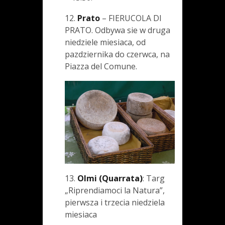
12.
Prato
– FIERUCOLA DI
PRATO. Odbywa sie w druga
niedziele miesiaca, od
pazdziernika do czerwca, na
Piazza del Comune.
13.
Olmi (Quarrata)
: Targ
„Riprendiamoci la Natura”,
pierwsza i trzecia niedziela
miesiaca