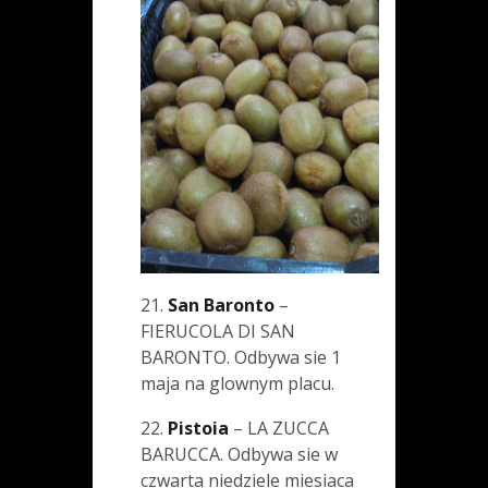
21.
San Baronto
–
FIERUCOLA DI SAN
BARONTO. Odbywa sie 1
maja na glownym placu.
22.
Pistoia
– LA ZUCCA
BARUCCA. Odbywa sie w
czwarta niedziele miesiaca