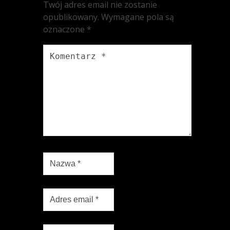
Twój adres email nie zostanie
opublikowany.
Wymagane pola są
oznaczone
*