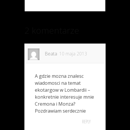
2 komentarze
Beata
10 maja 2013
A gdzie mozna znalesc
wiadomosci na temat
ekotargow w Lombardii –
konkretnie interesuje mnie
Cremona i Monza?
Pozdrawiam serdecznie
REPLY