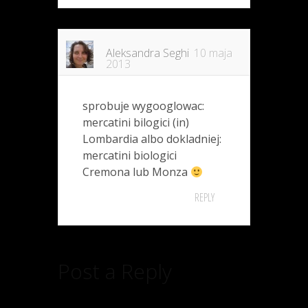
Aleksandra Seghi
10 maja
2013
sprobuje wygooglowac:
mercatini bilogici (in)
Lombardia albo dokladniej:
mercatini biologici
Cremona lub Monza
REPLY
Post a Reply