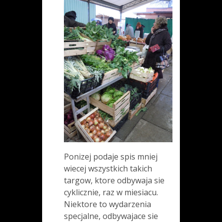
Ponizej podaje spis mniej
wiecej wszystkich takich
targow, ktore odbywaja sie
cyklicznie, raz w miesiacu.
Niektore to wydarzenia
specjalne, odbywajace sie