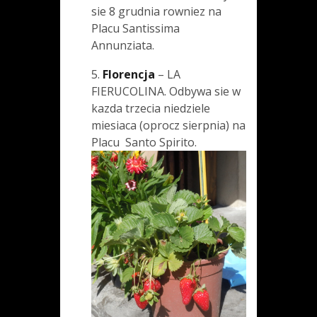
sie 8 grudnia rowniez na
Placu Santissima
Annunziata.
5.
Florencja
– LA
FIERUCOLINA. Odbywa sie w
kazda trzecia niedziele
miesiaca (oprocz sierpnia) na
Placu Santo Spirito.