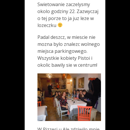
Swietowanie zaczelysmy
okolo godziny 22. Zazwyczaj
o tej porze to ja juz leze w
lozeczku
Padal deszcz, w miescie nie
mozna bylo znalezc wolnego
miejsca parkingowego.
Wszystkie kobiety Pistoi i
okolic bawily sie w centrum!
W Pizzeri u Ale zdziwilo mnie,