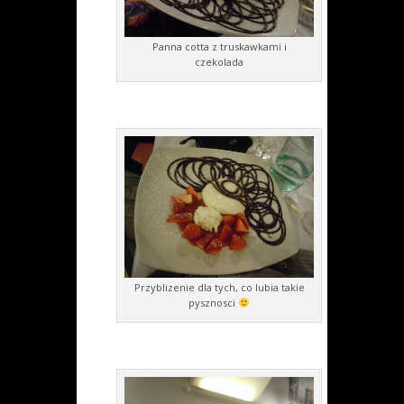
Panna cotta z truskawkami i
czekolada
Przyblizenie dla tych, co lubia takie
pysznosci