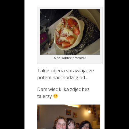
A na koniec tiramisù!
Takie zdjecia sprawiaja, ze
potem nadchodzi glod…
Dam wiec kilka zdjec bez
talerzy