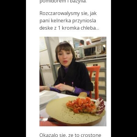
pomidorem i bazylia.
Rozczarowalysmy sie, jak
pani kelnerka przyniosla
deske z 1 kromka chleba…
Okazalo sie, ze to crostone