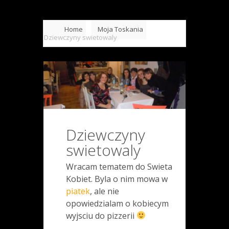
Home
Moja Toskania
Dziewczyny swietowaly
Dziewczyny
swietowaly
Wracam tematem do Swieta
Kobiet. Byla o nim mowa w
piatek
, ale nie
opowiedzialam o kobiecym
wyjsciu do pizzerii