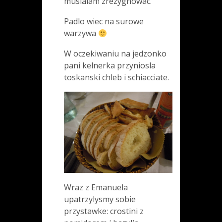
musialam zrezygnowac.
Padlo wiec na surowe
warzywa
W oczekiwaniu na jedzonko
pani kelnerka przyniosla
toskanski chleb i schiacciate.
Wraz z Emanuela
upatrzylysmy sobie
przystawke: crostini z