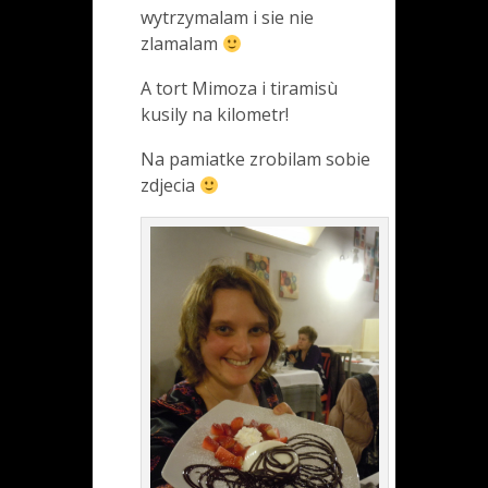
wytrzymalam i sie nie
zlamalam
A tort Mimoza i tiramisù
kusily na kilometr!
Na pamiatke zrobilam sobie
zdjecia