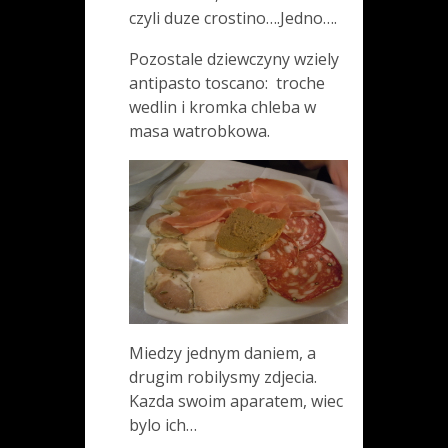
czyli duze crostino….Jedno….
Pozostale dziewczyny wziely
antipasto toscano: troche
wedlin i kromka chleba w
masa watrobkowa.
Miedzy jednym daniem, a
drugim robilysmy zdjecia.
Kazda swoim aparatem, wiec
bylo ich…