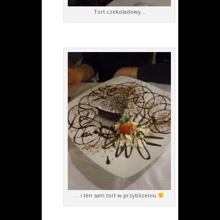
Tort czekoladowy…
… i ten sam tort w przyblizeniu