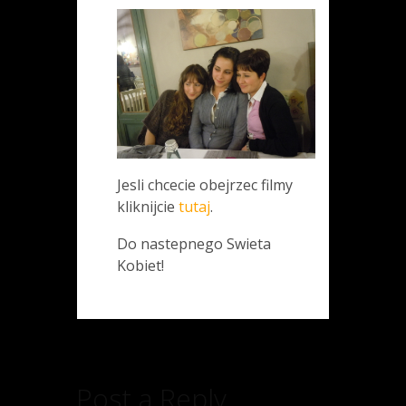
Jesli chcecie obejrzec filmy
kliknijcie
tutaj
.
Do nastepnego Swieta
Kobiet!
Post a Reply