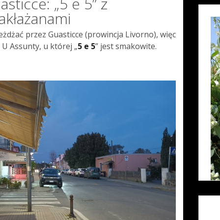
sticce: „5 e 5” z
akłażanami
eżdżać przez Guasticce (prowincja Livorno), więc
 U Assunty, u której „
5 e 5
” jest smakowite.