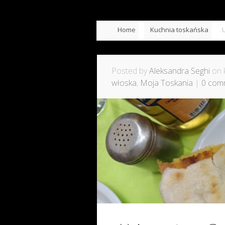
Home
Kuchnia toskańska
Posted by
Aleksandra Seghi
on k
włoska
,
Moja Toskania
|
0 com