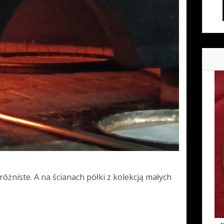
óżniste. A na ścianach półki z kolekcją małych