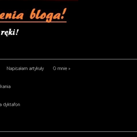
Napisałam artykuły
O mnie
»
kania
a dyktafon