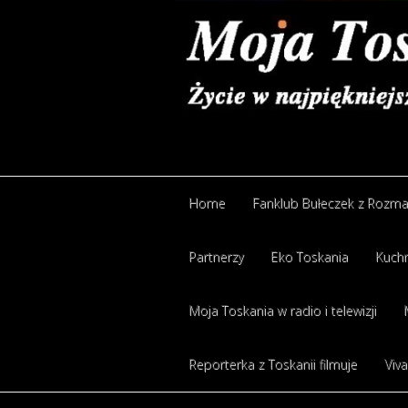
Home
Fanklub Bułeczek z Rozm
Partnerzy
Eko Toskania
Kuchn
Moja Toskania w radio i telewizji
Reporterka z Toskanii filmuje
Viva