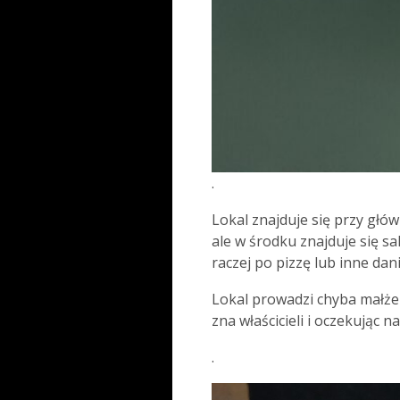
.
Lokal znajduje się przy głów
ale w środku znajduje się sa
raczej po pizzę lub inne dan
Lokal prowadzi chyba małże
zna właścicieli i oczekując n
.