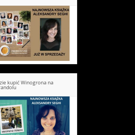
zie kupić Winogrona na
randolu