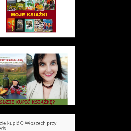
zie kupić O Włoszech przy
wie