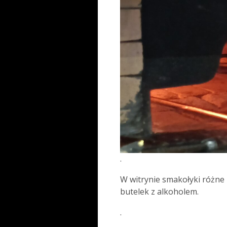
.
W witrynie smakołyki różne r
butelek z alkoholem.
.