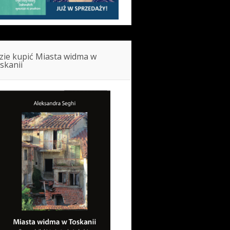
zie kupić Miasta widma w
skanii