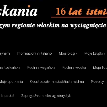
arynem
Informazioni in italiano
Moje blogi
»
Moje książki
»
ia toskańska
Kuchnia wegańska
Kuchnia włoska
Moja Tos
Moje spotkania
Opustoszałe miasta/Miasta widma
Przepisy n
 la pasta!
Zaprzyjaźnione eko agroturystyki