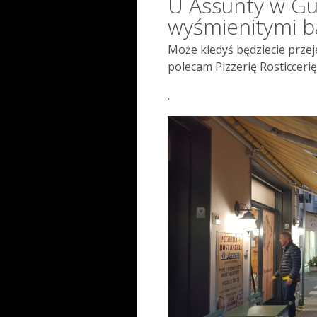
U Assunty w Gua
wyśmienitymi b
Może kiedyś będziecie przej
polecam Pizzerię Rosticcerię
.