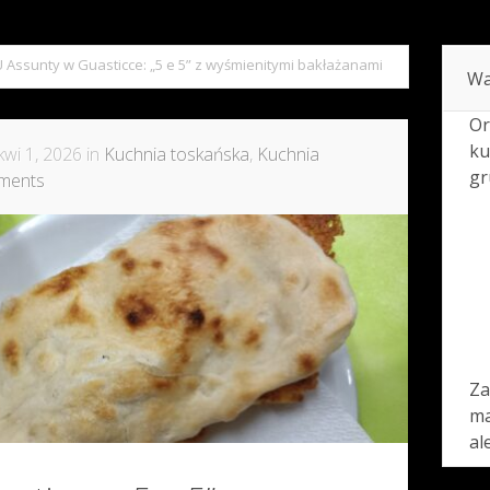
U Assunty w Guasticce: „5 e 5” z wyśmienitymi bakłażanami
Wa
Or
ku
wi 1, 2026 in
Kuchnia toskańska
,
Kuchnia
gr
ments
Za
ma
al