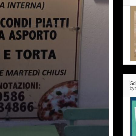
Gd
ży