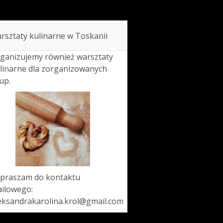
rsztaty kulinarne w Toskanii
ganizujemy również warsztaty
linarne dla zorganizowanych
up.
praszam do kontaktu
ilowego:
eksandrakarolina.krol@gmail.com