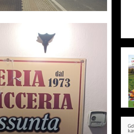
Gd
ka