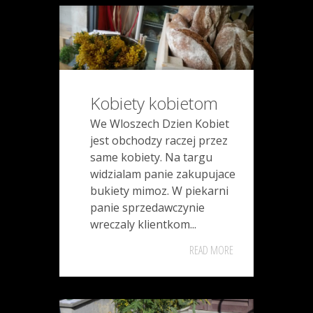
Kobiety kobietom
We Wloszech Dzien Kobiet
jest obchodzy raczej przez
same kobiety. Na targu
widzialam panie zakupujace
bukiety mimoz. W piekarni
panie sprzedawczynie
wreczaly klientkom...
READ MORE