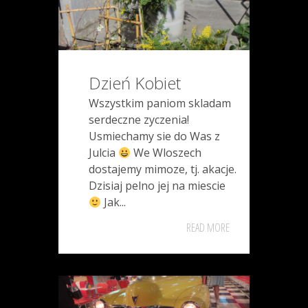
Dzień Kobiet
Wszystkim paniom skladam
serdeczne zyczenia!
Usmiechamy sie do Was z
Julcia
We Wloszech
dostajemy mimoze, tj. akacje.
Dzisiaj pelno jej na miescie
Jak...
READ MORE