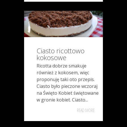
Ciasto ricottowo
kokosowe
Ricotta dobrze smakuje
również z kokosem, więc
proponuję taki oto przepis.
Ciasto było pieczone wczoraj
na Święto Kobiet świętowane
w gronie kobiet. Ciasto...
READ MORE