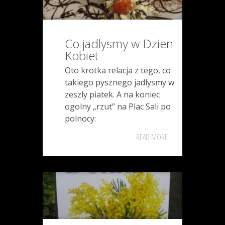
Co jadlysmy w Dzien
Kobiet
Oto krotka relacja z tego, co
takiego pysznego jadlysmy w
zeszly piatek. A na koniec
ogolny „rzut” na Plac Sali po
polnocy:
READ MORE