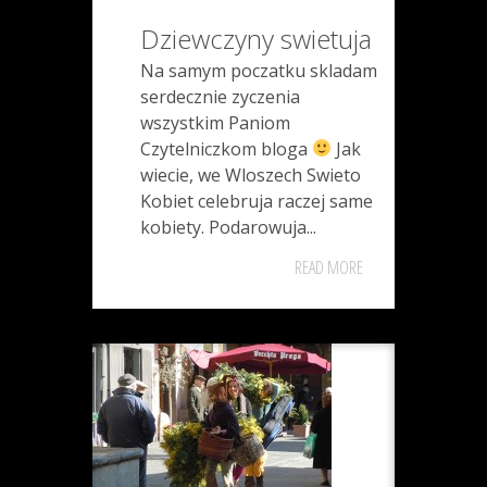
Dziewczyny swietuja
Na samym poczatku skladam
serdecznie zyczenia
wszystkim Paniom
Czytelniczkom bloga
Jak
wiecie, we Wloszech Swieto
Kobiet celebruja raczej same
kobiety. Podarowuja...
READ MORE