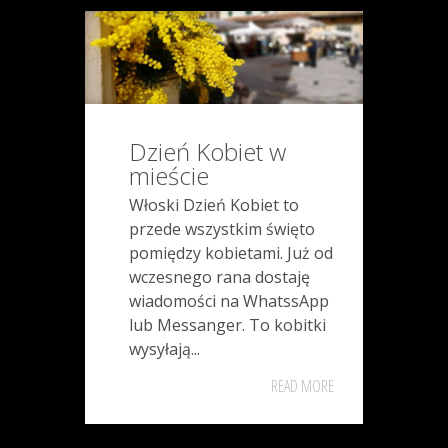
Dzień Kobiet w
mieście
Włoski Dzień Kobiet to
przede wszystkim święto
pomiędzy kobietami. Już od
wczesnego rana dostaję
wiadomości na WhatssApp
lub Messanger. To kobitki
wysyłają...
READ MORE