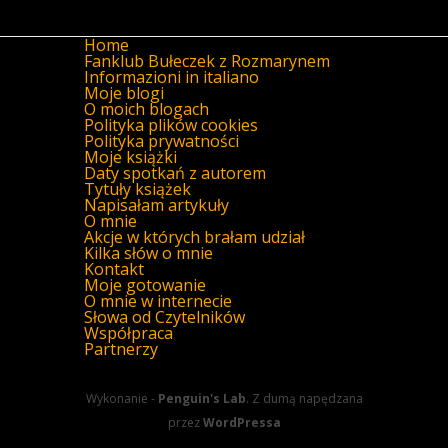
Home
Fanklub Bułeczek z Rozmarynem
Informazioni in italiano
Moje blogi
O moich blogach
Polityka plików cookies
Polityka prywatności
Moje książki
Daty spotkań z autorem
Tytuły książek
Napisałam artykuły
O mnie
Akcje w których brałam udział
Kilka słów o mnie
Kontakt
Moje gotowanie
O mnie w internecie
Słowa od Czytelników
Współpraca
Partnerzy
Wykonanie -
Penguin's Lab
. Z dumą napędzana
przez
WordPressa