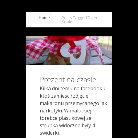
Home
Posts Tagged
Dzien
Kobiet"
Prezent na czasie
Kilka dni temu na facebooku
ktoś zamieścił zdjęcie
makaronu przemycanego jak
narkotyki. W malutkiej
torebce plastikowej ze
strunką widoczne były 4
świderki....