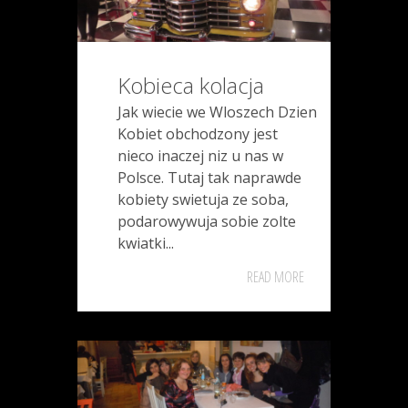
Kobieca kolacja
Jak wiecie we Wloszech Dzien
Kobiet obchodzony jest
nieco inaczej niz u nas w
Polsce. Tutaj tak naprawde
kobiety swietuja ze soba,
podarowywuja sobie zolte
kwiatki...
READ MORE