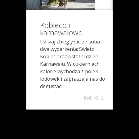
Kobieco i
karnawalowo
Dzisiaj zbiegly sie ze soba
dwa wydarzenia: Swieto
Kobiet oraz ostatni dzien
Karnawalu. W cukierniach
kalorie wychodza z polek i
lodowek i zapraszaja nas do
degustacji....
READ MORE