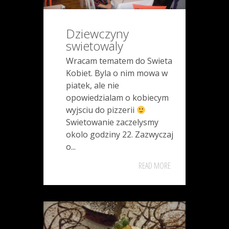
Dziewczyny
swietowaly
Wracam tematem do Swieta
Kobiet. Byla o nim mowa w
piatek, ale nie
opowiedzialam o kobiecym
wyjsciu do pizzerii
Swietowanie zaczelysmy
okolo godziny 22. Zazwyczaj
o...
READ MORE