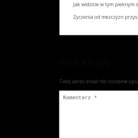
Jak widzicie w tym pieknym 
Zyczenia od mezczyzn przysz
Post a Reply
Twój adres email nie zostanie op