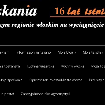
arynem
Informazioni in italiano
Moje blogi
»
Moje książki
»
ia toskańska
Kuchnia wegańska
Kuchnia włoska
Moja Tos
Moje spotkania
Opustoszałe miasta/Miasta widma
Przepisy n
 la pasta!
Zaprzyjaźnione eko agroturystyki