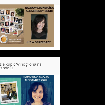
zie kupić Winogrona na
randolu