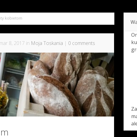
ety kobietom
Wa
Or
ku
mar 8, 2017 in
Moja Toskania
|
0 comments
gr
Za
ma
al
om