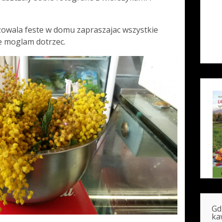
owala feste w domu zapraszajac wszystkie
ie moglam dotrzec.
Gd
ka