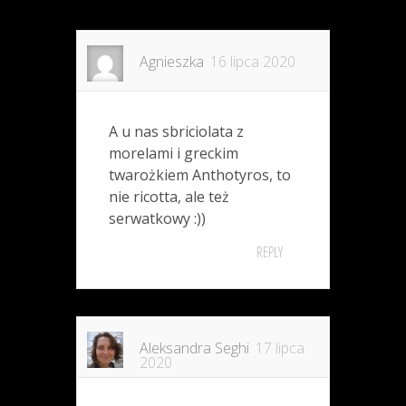
Agnieszka
16 lipca 2020
A u nas sbriciolata z
morelami i greckim
twarożkiem Anthotyros, to
nie ricotta, ale też
serwatkowy :))
REPLY
Aleksandra Seghi
17 lipca
2020