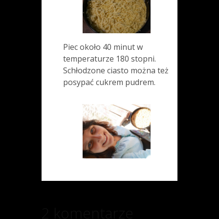
Piec około 40 minut w
temperaturze 180 stopni.
Schłodzone ciasto można też
posypać cukrem pudrem.
2 komentarze