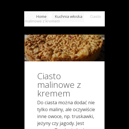
Home
Kuchnia włoska
Ciasto
malinowe z kremem
Ciasto
malinowe z
kremem
Do ciasta można dodać nie
tylko maliny, ale oczywiście
inne owoce, np. truskawki,
jeżyny czy jagody. Jest