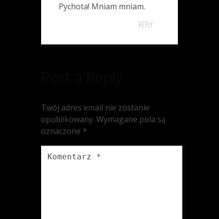
Pychota! Mniam mniam.
REPLY
Post a Reply
Twój adres email nie zostanie
opublikowany.
Wymagane pola są
oznaczone
*