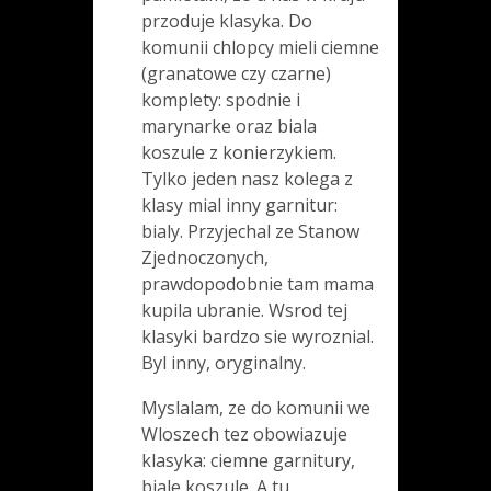
przoduje klasyka. Do
komunii chlopcy mieli ciemne
(granatowe czy czarne)
komplety: spodnie i
marynarke oraz biala
koszule z konierzykiem.
Tylko jeden nasz kolega z
klasy mial inny garnitur:
bialy. Przyjechal ze Stanow
Zjednoczonych,
prawdopodobnie tam mama
kupila ubranie. Wsrod tej
klasyki bardzo sie wyroznial.
Byl inny, oryginalny.
Myslalam, ze do komunii we
Wloszech tez obowiazuje
klasyka: ciemne garnitury,
biale koszule. A tu