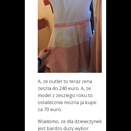
A, ze outlet to teraz cena
zeszla do 240 euro. A, ze
model z zeszlego roku to
ostatecznie mozna ja kupic
za 70 euro.
Wiadomo, ze dla dziewczynek
jest bardzo duzy wybor.