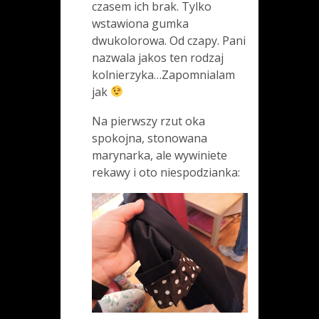
czasem ich brak. Tylko
wstawiona gumka
dwukolorowa. Od czapy. Pani
nazwala jakos ten rodzaj
kolnierzyka…Zapomnialam
jak
Na pierwszy rzut oka
spokojna, stonowana
marynarka, ale wywiniete
rekawy i oto niespodzianka: