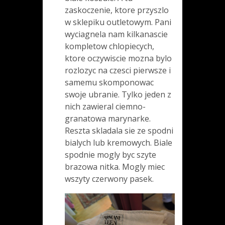
zaskoczenie, ktore przyszlo
w sklepiku outletowym. Pani
wyciagnela nam kilkanascie
kompletow chlopiecych,
ktore oczywiscie mozna bylo
rozlozyc na czesci pierwsze i
samemu skomponowac
swoje ubranie. Tylko jeden z
nich zawieral ciemno-
granatowa marynarke.
Reszta skladala sie ze spodni
bialych lub kremowych. Biale
spodnie mogly byc szyte
brazowa nitka. Mogly miec
wszyty czerwony pasek.