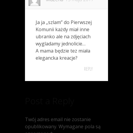
Ja ja „szlam” do Pierwszej
Komunii każdy miał inne
ubranko ale na zdjęciach
wygladamy jednolicie…
A mama będzie tez miała
elegancka kreacje?
REPLY
Post a Reply
Twój adres email nie zostanie
opublikowany.
Wymagane pola są