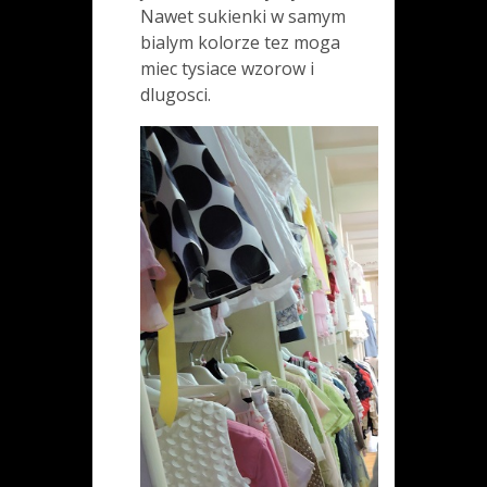
Nawet sukienki w samym
bialym kolorze tez moga
miec tysiace wzorow i
dlugosci.