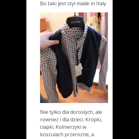
Bo taki jest styl made in Italy.
Nie tylko dla doroslych, ale
rowniez i dla dzieci. Kropki,
ciapki. Kolnierzyki w
koszulach przerozne, a