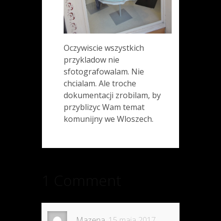
Oczywiscie wszystkich
przykladow nie
sfotografowalam. Nie
chcialam. Ale troche
dokumentacji zrobilam, by
przyblizyc Wam temat
komunijny we Wloszech.
1 Comment
Mazena
15 maja 2017