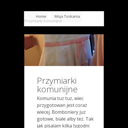
Home
Moja Toskania
Przymiarki komunijne
Przymiarki
komunijne
Komunia tuz tuz, wiec
przygotowan jest coraz
wiecej. Bomboniery juz
gotowe, biale alby tez. Tak
jak pisalam kilka tygodni