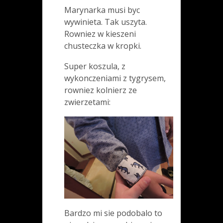
Marynarka musi byc
wywinieta. Tak uszyta.
Rowniez w kieszeni
chusteczka w kropki.
Super koszula, z
wykonczeniami z tygrysem,
rowniez kolnierz ze
zwierzetami:
Bardzo mi sie podobalo to