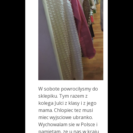
W sobote powrocilysmy do
sklepiku. Tym razem z
kolega Julci z klasy i z jego
mama. Chlopiec tez musi
miec wyjsciowe ubranko.
Wychowalam sie w Polsce i
pamietam, ze u nas w kraju