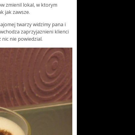
w zmienil lokal, w ktorym
ak jak zawsze.
najomej twarzy widzimy pana i
 wchodza zaprzyjaznieni klienci
z nic nie powiedzial.