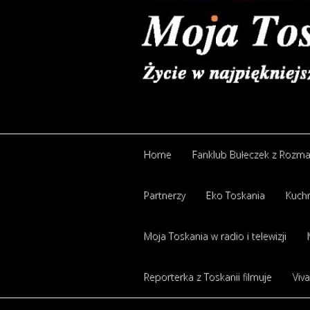
Home
Fanklub Bułeczek z Rozm
Home
Partnerzy
Fanklub Bułeczek z Rozm
Eko Toskania
Kuchn
Partnerzy
Moja Toskania w radio i telewizji
Eko Toskania
Kuchn
Moja Toskania w radio i telewizji
Reporterka z Toskanii filmuje
Viva