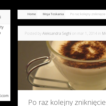
 la pasta!
Zaprzyjaźnione eko agroturystyki
Home
Moja Toskania
Po raz kolejny zniknięcie
i
ty
h
Posted by
Aleksandra Seghi
on mar 1, 2014 in
Mo
l.com
Po raz kolejny zniknięcie