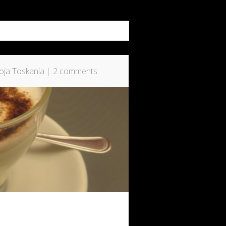
ja Toskania
|
2 comments