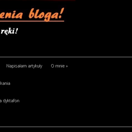
Napisałam artykuły
O mnie
»
kania
Napisałam artykuły
O mnie
»
a dyktafon
kania
a dyktafon