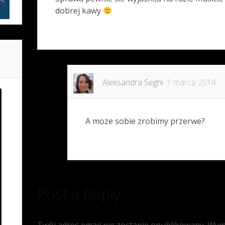
dobrej kawy
Aleksandra Seghi
1 marca 2014
A moze sobie zrobimy przerwe?
Post a Reply