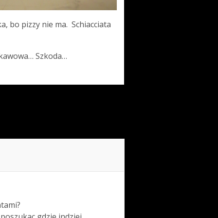
a, bo pizzy nie ma. Schiacciata
a kawowa… Szkoda…
ntami?
 poszukac gdzie indziej