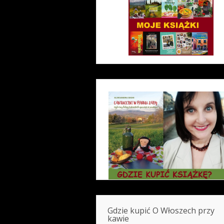
Gdzie kupić O Włoszech przy
kawie