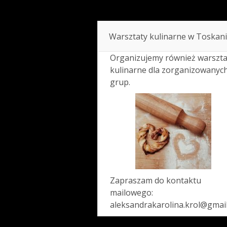
Reporterka z Toskanii filmuje
Viva
Warsztaty kulinarne w Toskani
Organizujemy również warszta
kulinarne dla zorganizowanyc
grup.
Zapraszam do kontaktu
mailowego:
aleksandrakarolina.krol@gmai