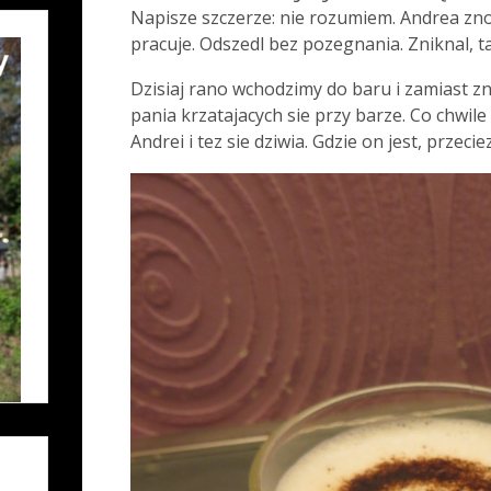
Napisze szczerze: nie rozumiem. Andrea zno
pracuje. Odszedl bez pozegnania. Zniknal, t
Dzisiaj rano wchodzimy do baru i zamiast z
pania krzatajacych sie przy barze. Co chwile
Andrei i tez sie dziwia. Gdzie on jest, przecie