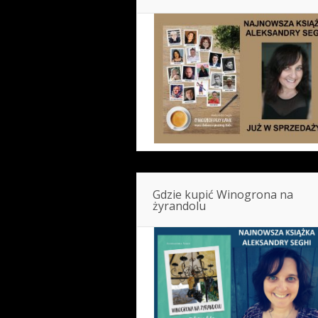
Gdzie kupić Winogrona na
żyrandolu