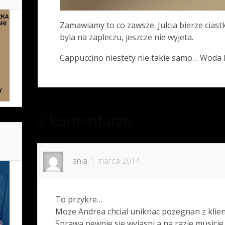
Zamawiamy to co zawsze. Julcia bierze ciastk
byla na zapleczu, jeszcze nie wyjeta.
Cappuccino niestety nie takie samo… Wod
2 komentarze
ania
1 marca 2014
To przykre…
Moze Andrea chcial uniknac pozegnan z klie
Sprawa pewnie sie wyjasni,a na razie musicie