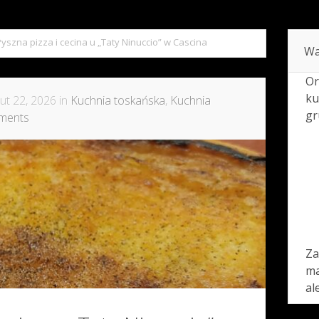
Pyszna pizza i cecina u „Taty Ninuccio” w Cascina
Wa
Or
ku
ut 22, 2026 in
Kuchnia toskańska
,
Kuchnia
gr
ments
Za
ma
al