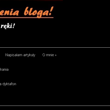
Napisałam artykuły
O mnie
»
kania
a dyktafon