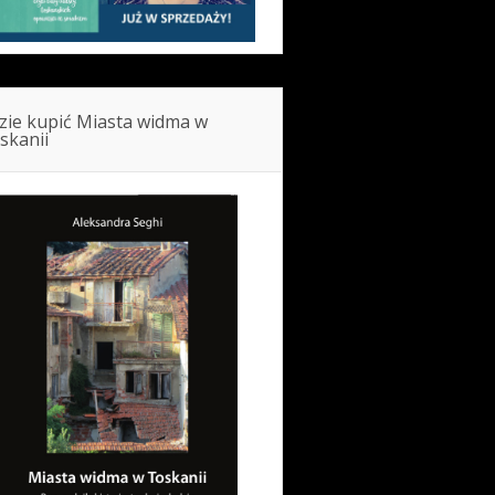
zie kupić Miasta widma w
skanii