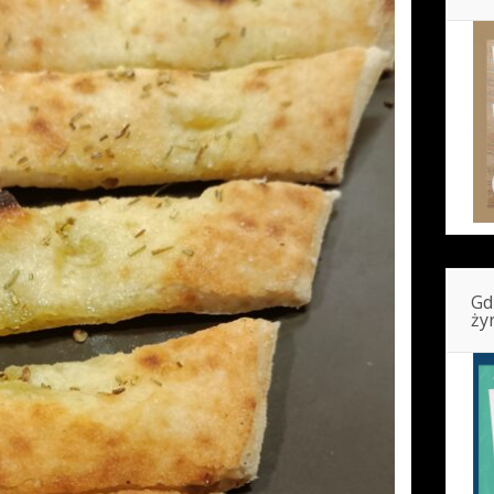
Gd
ży