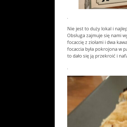
.
Nie jest to duży lokal i najle
Obsługa zajmuje się nami wy
focaccię z ziołami i dwa kawa
focaccia była pokrojona w p
to dało się ją przekroić i n
.