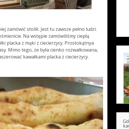
piej zamówić stolik. Jest tu zawsze pełno ludzi.
śmienicie. Na wstępie zamówiliśmy ciepłą
łki placka z mąki z ciecierzycy. Prostokątnya
asy. Mimo tego, że była cienko rozwałkowana,
afaszerować kawałkami placka z ciecierzycy.
Gd
ka