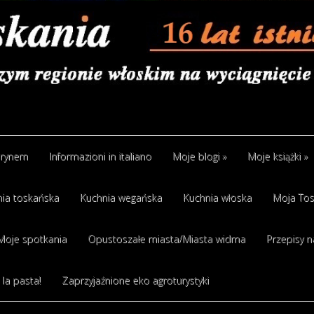
arynem
Informazioni in italiano
Moje blogi
»
Moje książki
»
ia toskańska
Kuchnia wegańska
Kuchnia włoska
Moja Tos
Moje spotkania
Opustoszałe miasta/Miasta widma
Przepisy n
 la pasta!
Zaprzyjaźnione eko agroturystyki