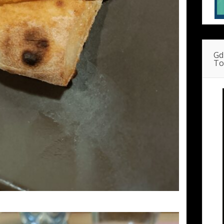
Gd
To