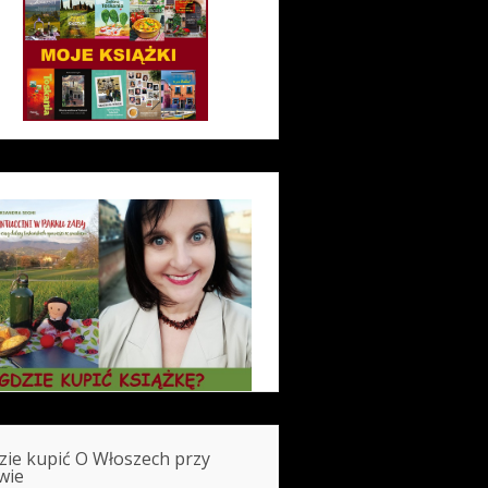
zie kupić O Włoszech przy
wie