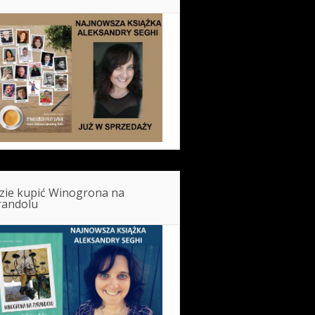
zie kupić Winogrona na
randolu