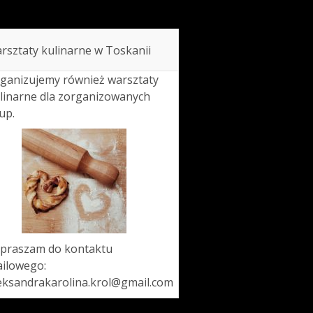
rsztaty kulinarne w Toskanii
ganizujemy również warsztaty
linarne dla zorganizowanych
up.
praszam do kontaktu
ilowego:
eksandrakarolina.krol@gmail.com