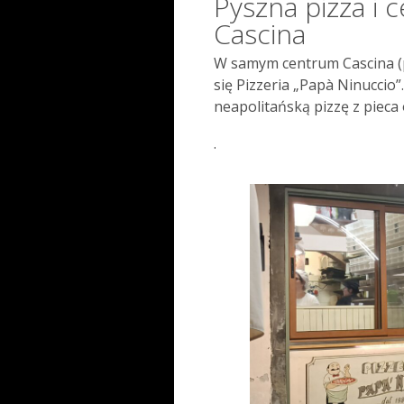
Pyszna pizza i 
Cascina
W samym centrum Cascina (pr
się Pizzeria „Papà Ninuccio”
neapolitańską pizzę z piec
.