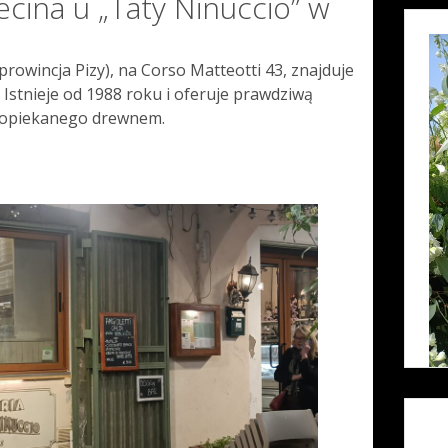
cecina u „Taty Ninuccio” w
owincja Pizy), na Corso Matteotti 43, znajduje
. Istnieje od 1988 roku i oferuje prawdziwą
a opiekanego drewnem.