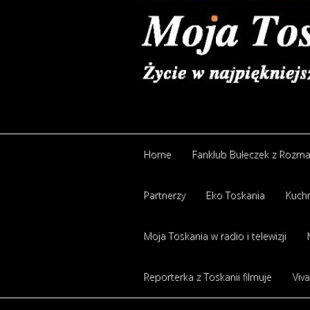
Home
Fanklub Bułeczek z Rozm
Partnerzy
Eko Toskania
Kuchn
Moja Toskania w radio i telewizji
Reporterka z Toskanii filmuje
Viva