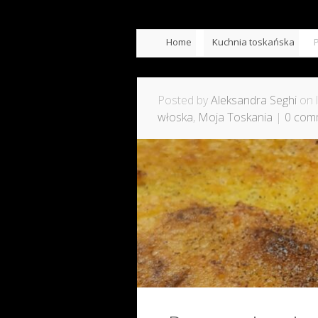
Home
Kuchnia toskańska
Posted by
Aleksandra Seghi
on l
włoska
,
Moja Toskania
|
0 com