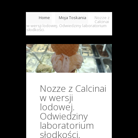
Home
Moja Toskania
Nozze z
Calcinai
w wersji lodowej. Odwiedziny laboratorium
słodkości.
Nozze z Calcinai
w wersji
lodowej.
Odwiedziny
laboratorium
słodkości.