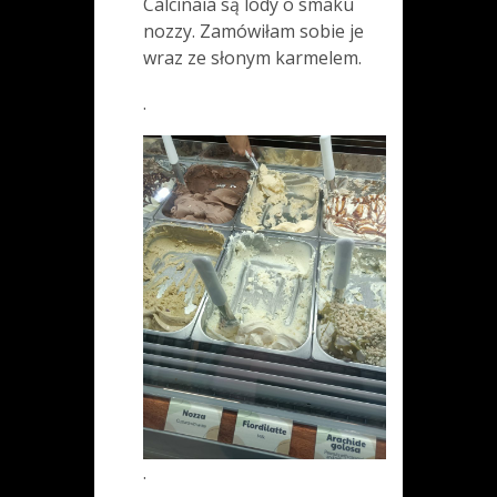
Calcinaia są lody o smaku
nozzy. Zamówiłam sobie je
wraz ze słonym karmelem.
.
.