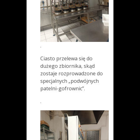
.
Ciasto przelewa się do
dużego zbiornika, skąd
zostaje rozprowadzone do
specjalnych „podwójnych
patelni-gofrownic”.
.