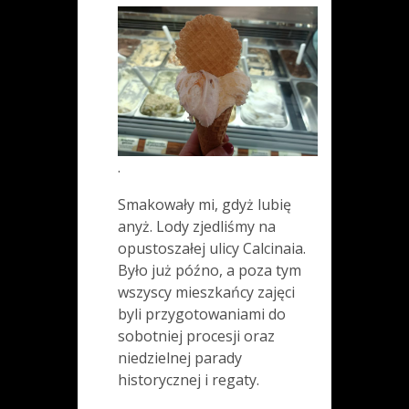
.
Smakowały mi, gdyż lubię
anyż. Lody zjedliśmy na
opustoszałej ulicy Calcinaia.
Było już późno, a poza tym
wszyscy mieszkańcy zajęci
byli przygotowaniami do
sobotniej procesji oraz
niedzielnej parady
historycznej i regaty.