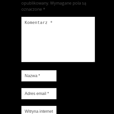
opublikowany.
Wymagane pola są
oznaczone
*