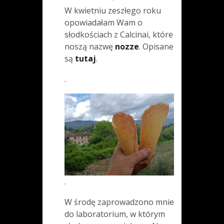
W kwietniu zeszłego roku
opowiadałam Wam o
słodkościach z Calcinai, które
noszą nazwę
nozze
. Opisane
są
tutaj
.
.
.
W środę zaprowadzono mnie
do laboratorium, w którym