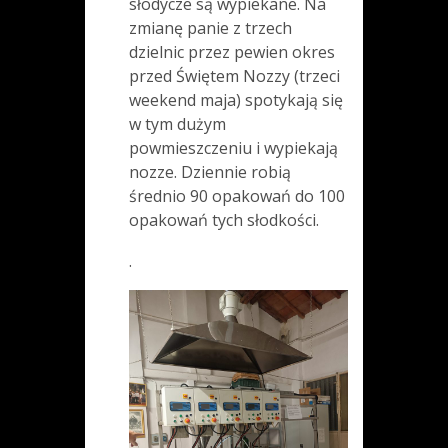
słodycze są wypiekane. Na
zmianę panie z trzech
dzielnic przez pewien okres
przed Świętem Nozzy (trzeci
weekend maja) spotykają się
w tym dużym
powmieszczeniu i wypiekają
nozze. Dziennie robią
średnio 90 opakowań do 100
opakowań tych słodkości.
.