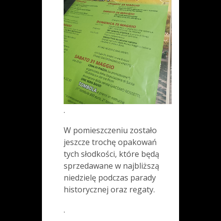
.
W pomieszczeniu zostało
jeszcze trochę opakowań
tych słodkości, które będą
sprzedawane w najbliższą
niedzielę podczas parady
historycznej oraz regaty.
.