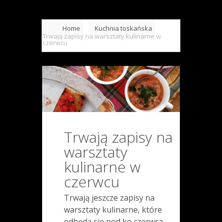
Home
Kuchnia toskańska
Trwają zapisy na warsztaty kulinarne w
czerwcu
Trwają zapisy na
warsztaty
kulinarne w
czerwcu
Trwają jeszcze zapisy na
warsztaty kulinarne, które
odbędą się pod ko czerwca.