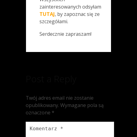
zainteresowanych odsyłam
TUTAJ
, by zapoznac się ze
szczegółami.
Serdecznie zapraszam!
Post a Reply
Twój adres email nie zostanie
opublikowany.
Wymagane pola są
oznaczone
*