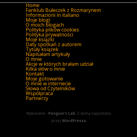
Home
Fanklub Bułeczek z Rozmarynem
Informazioni in italiano
Moje blogi
O moich blogach
Polityka plików cookies
Polityka prywatności
Moje książki
Daty spotkań z autorem
Tytuły książek
Napisałam artykuły
O mnie
Akcje w których brałam udział
Kilka słów o mnie
Kontakt
Moje gotowanie
O mnie w internecie
Słowa od Czytelników
Współpraca
Partnerzy
Wykonanie -
Penguin's Lab
. Z dumą napędzana
przez
WordPressa