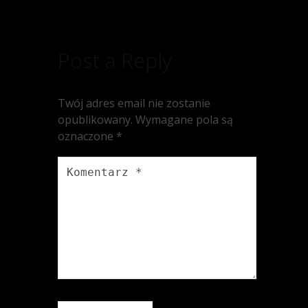
Post a Reply
Twój adres email nie zostanie
opublikowany.
Wymagane pola są
oznaczone
*