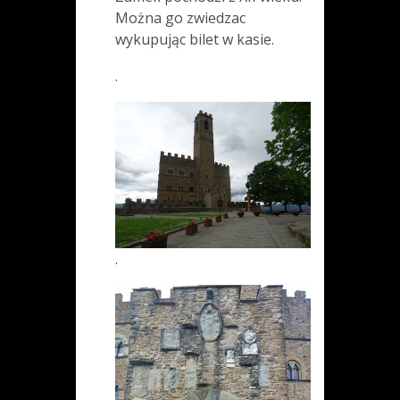
Można go zwiedzac
wykupując bilet w kasie.
.
.