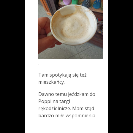
.
Tam spotykają się też
mieszkańcy.
Dawno temu jeździłam do
Poppi na targi
rękodzielnicze. Mam stąd
bardzo miłe wspomnienia.