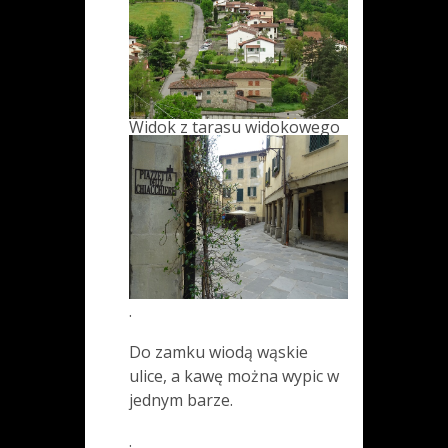
Widok z tarasu widokowego
.
Do zamku wiodą wąskie
ulice, a kawę można wypic w
jednym barze.
.