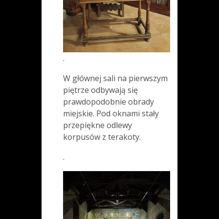
.
W głównej sali na pierwszym
piętrze odbywają się
prawdopodobnie obrady
miejskie. Pod oknami stały
przepiękne odlewy
korpusów z terakoty.
.