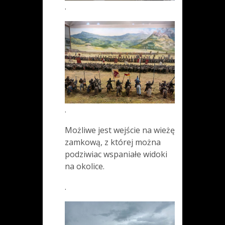
.
.
Możliwe jest wejście na wieżę
zamkową, z której można
podziwiac wspaniałe widoki
na okolice.
.