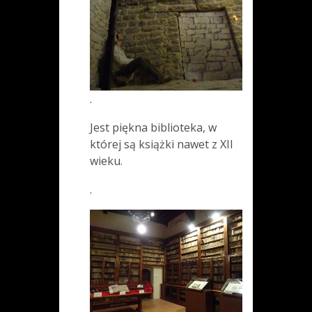
.
Jest piękna biblioteka, w
której są książki nawet z XII
wieku.
.