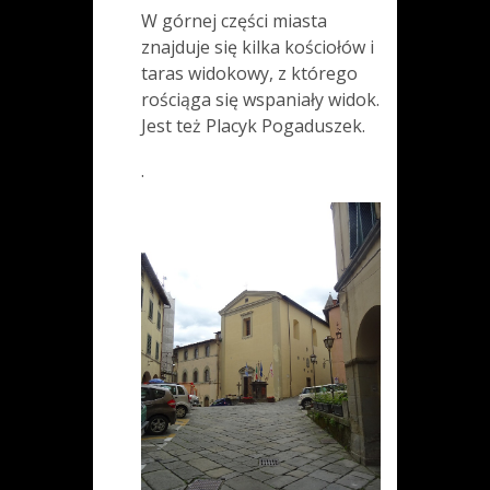
W górnej części miasta
znajduje się kilka kościołów i
taras widokowy, z którego
rościąga się wspaniały widok.
Jest też Placyk Pogaduszek.
.