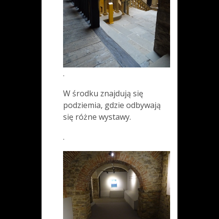
.
W środku znajdują się
podziemia, gdzie odbywają
się różne wystawy.
.