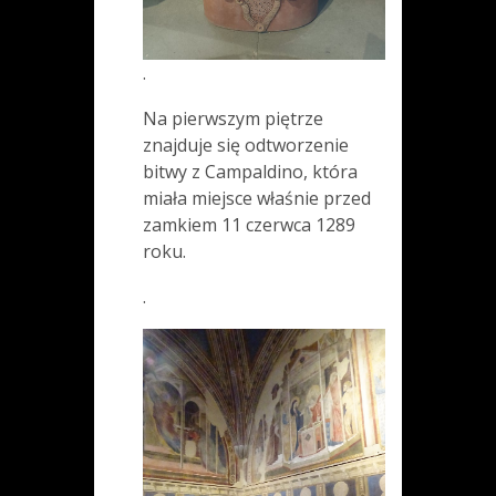
.
Na pierwszym piętrze
znajduje się odtworzenie
bitwy z Campaldino, która
miała miejsce właśnie przed
zamkiem 11 czerwca 1289
roku.
.