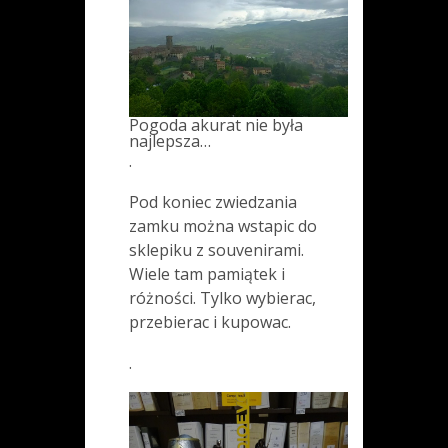
Pogoda akurat nie była
najlepsza…
.
Pod koniec zwiedzania
zamku można wstapic do
sklepiku z souvenirami.
Wiele tam pamiątek i
różności. Tylko wybierac,
przebierac i kupowac.
.