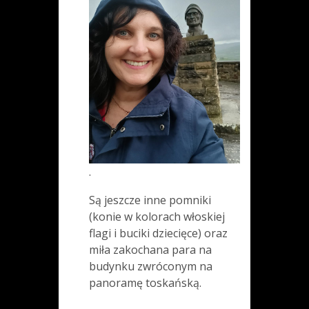
.
Są jeszcze inne pomniki
(konie w kolorach włoskiej
flagi i buciki dziecięce) oraz
miła zakochana para na
budynku zwróconym na
panoramę toskańską.