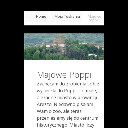
Home
Moja Toskania
Majowe
Poppi
Majowe Poppi
Zachęcam do zrobienia sobie
wycieczki do Poppi. To małe,
ale ładne miasto w prowincji
Arezzo. Niedawno pisałam
Wam o zoo, ale teraz
przeniesiemy się do centrum
historycznego. Miasto liczy