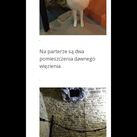
.
Na parterze są dwa
pomieszczenia dawnego
więzienia.
.