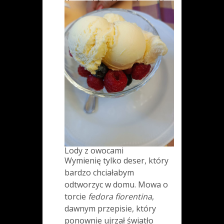
Lody z owocami
Wymienię tylko deser, który
bardzo chciałabym
odtworzyc w domu. Mowa o
torcie
fedora fiorentina
,
dawnym przepisie, który
ponownie ujrzał światło