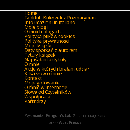
Home
Fanklub Bułeczek z Rozmarynem
Informazioni in italiano
Moje blogi
O moich blogach
Polityka plików cookies
Polityka prywatności
Moje książki
Daty spotkań z autorem
Tytuły książek
Napisałam artykuły
O mnie
Akcje w których brałam udział
Kilka słów o mnie
Kontakt
Moje gotowanie
O mnie w internecie
Słowa od Czytelników
Współpraca
Partnerzy
Wykonanie -
Penguin's Lab
. Z dumą napędzana
przez
WordPressa