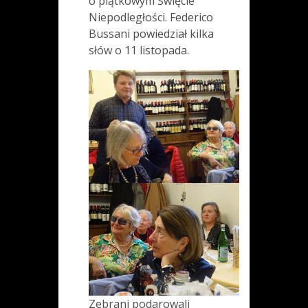
o piątkowym Święcie
Niepodległości. Federico
Bussani powiedział kilka
słów o 11 listopada.
Zebrani podarowali