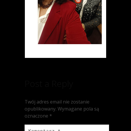
Post a Reply
Twój adres email nie zostanie
opublikowany.
Wymagane pola są
oznaczone
*