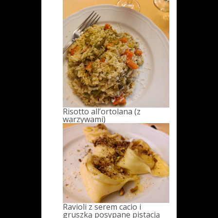
Risotto all’ortolana (z
warzywami)
Ravioli z serem cacio i
gruszką posypane pistacją