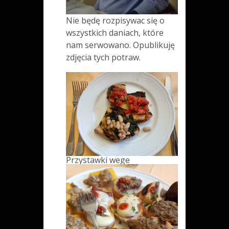
Nie będę rozpisywac się o
wszystkich daniach, które
nam serwowano. Opublikuję
zdjęcia tych potraw.
Przystawki wege