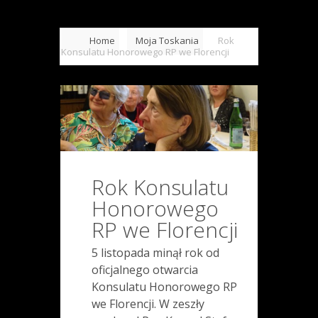
Home
Moja Toskania
Rok
Konsulatu Honorowego RP we Florencji
Rok Konsulatu
Honorowego
RP we Florencji
5 listopada minął rok od
oficjalnego otwarcia
Konsulatu Honorowego RP
we Florencji. W zeszły