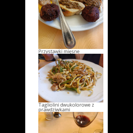
Przystawki mięsne
Tagliolini dwukolorowe z
prawdziwkami