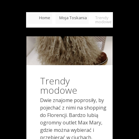
Home
Moja Toskania
Trendy
modowe
Trendy
modowe
Dwie znajome poprosiły, by
pojechać z nimi na shopping
do Florencji. Bardzo lubią
ogromny outlet Max Mary,
gdzie można wybierać i
przebierać w ciuchach,