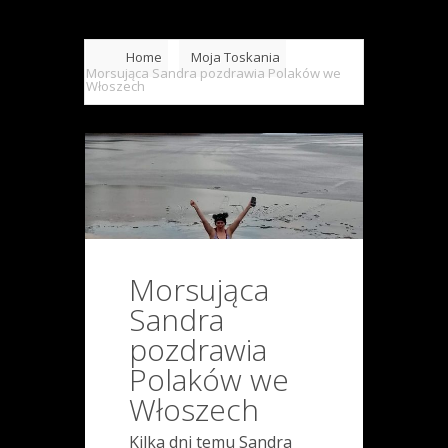
Home
Moja Toskania
Morsująca Sandra pozdrawia Polaków we
Włoszech
Morsująca
Sandra
pozdrawia
Polaków we
Włoszech
Kilka dni temu Sandra