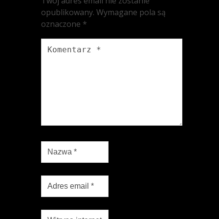
Twój adres email nie zostanie
opublikowany.
Wymagane pola są
oznaczone
*