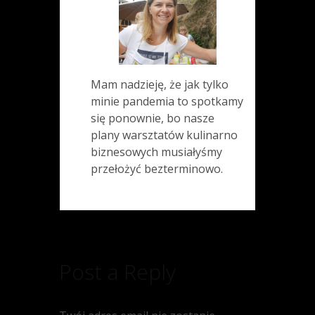
Mam nadzieję, że jak tylko
minie pandemia to spotkamy
się ponownie, bo nasze
plany warsztatów kulinarno
biznesowych musiałyśmy
przełożyć bezterminowo.
Post a Reply