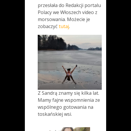
przesłała do Redakcji portalu
Polacy we Włoszech video z
morsowania. Możecie je
zobaczyć
tutaj
.
Z Sandrą znamy się kilka lat.
Mamy fajne wspomnienia ze
wspólnego gotowania na
toskańskiej wsi.