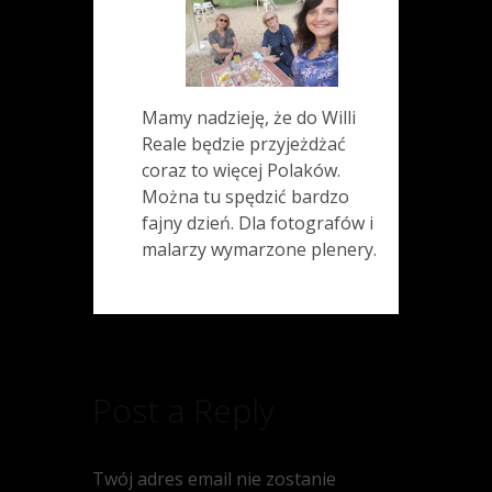
Mamy nadzieję, że do Willi
Reale będzie przyjeżdżać
coraz to więcej Polaków.
Można tu spędzić bardzo
fajny dzień. Dla fotografów i
malarzy wymarzone plenery.
Post a Reply
Twój adres email nie zostanie