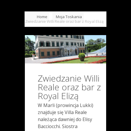
Home
Moja Toskania
Zwiedzanie Willi Reale oraz bar z Royal Elizą
Zwiedzanie Willi
Reale oraz bar z
Royal Elizą
W Marli (prowincja Lukki)
znajduje się Villa Reale
należąca dawniej do Elisy
Bacciocchi. Siostra