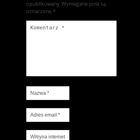
opublikowany.
Wymagane pola są
oznaczone
*