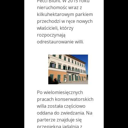
Pecci Blunt. W 2015 roku
nieruchomośc wraz z
kilkuhektarowym parkiem
przechodzi w ręce nowych
właścicieli, którzy
rozpoczynają
odrestaurowanie willi.
Po wielomiesięcznych
pracach konserwatorskich
willa została częściowo
oddana do zwiedzania. Na
parterze znajduje się
przepiękna jadalnia z