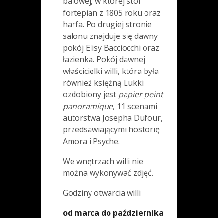
balowej, w której stoi
fortepian z 1805 roku oraz
harfa. Po drugiej stronie
salonu znajduje się dawny
pokój Elisy Bacciocchi oraz
łazienka. Pokój dawnej
właścicielki willi, która była
również księżną Lukki
ozdobiony jest
papier peint
panoramique
, 11 scenami
autorstwa Josepha Dufour,
przedsawiającymi hostorię
Amora i Psyche.
We wnętrzach willi nie
można wykonywać zdjęć.
Godziny otwarcia willi
od marca do października