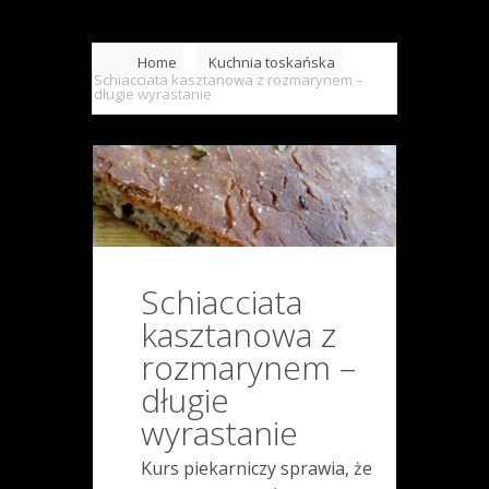
Home
Kuchnia toskańska
Schiacciata kasztanowa z rozmarynem –
długie wyrastanie
Schiacciata
kasztanowa z
rozmarynem –
długie
wyrastanie
Kurs piekarniczy sprawia, że