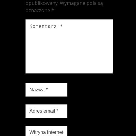
opublikowany.
Wymagane pola są
oznaczone
*