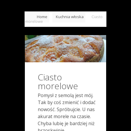
Home
Kuchnia włoska
Ciasto
morelowe
Ciasto
morelowe
Pomysł z semolą jest mój.
Tak by coś zmienić i dodać
nowość. Spróbujcie. U nas
akurat morele na czasie.
Chyba lubię je bardziej niż
brzoskwinie.