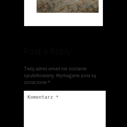
Post a Reply
Twój adres email nie zostanie
opublikowany.
Wymagane pola są
oznaczone
*