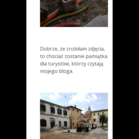
Dobrze, że zrobiłam zdjęcia,
to chociaż zostanie pamiątka
dla turystów, którzy czytają
mojego bloga.