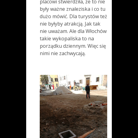
placowi stwierdziła, że to nie
były ważne znaleziska i co tu
dużo mówić. Dla turystów też
nie byłyby atrakcją. Jak tak
nie uważam. Ale dla Włochów
takie wykopaliska to na
porządku dziennym. Więc się
nimi nie zachwycają.