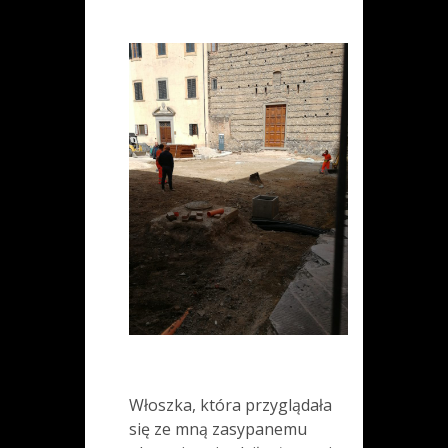
Włoszka, która przyglądała
się ze mną zasypanemu