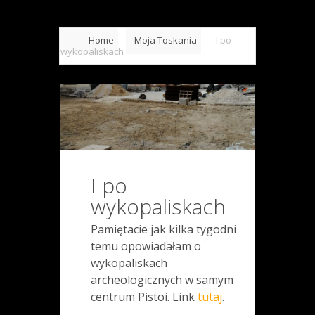
Home
Moja Toskania
I po
wykopaliskach
I po
wykopaliskach
Pamiętacie jak kilka tygodni
temu opowiadałam o
wykopaliskach
archeologicznych w samym
centrum Pistoi. Link
tutaj
.