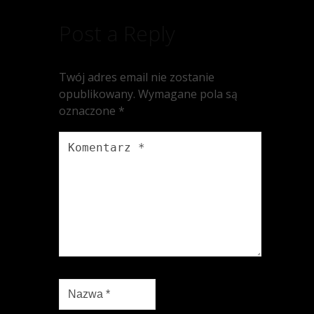
Post a Reply
Twój adres email nie zostanie
opublikowany.
Wymagane pola są
oznaczone
*