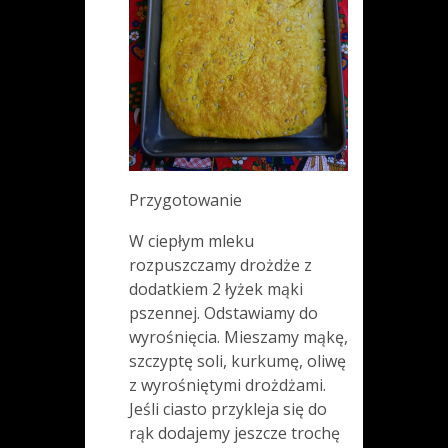
Przygotowanie
W ciepłym mleku
rozpuszczamy drożdże z
dodatkiem 2 łyżek mąki
pszennej. Odstawiamy do
wyrośnięcia. Mieszamy mąkę,
szczyptę soli, kurkumę, oliwę
z wyrośniętymi drożdżami.
Jeśli ciasto przykleja się do
rąk dodajemy jeszcze trochę