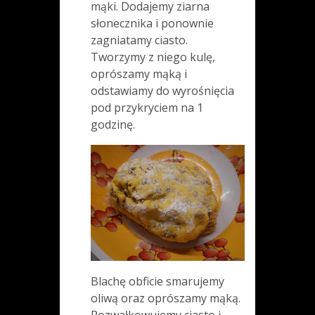
mąki. Dodajemy ziarna
słonecznika i ponownie
zagniatamy ciasto.
Tworzymy z niego kulę,
oprószamy mąką i
odstawiamy do wyrośnięcia
pod przykryciem na 1
godzinę.
Blachę obficie smarujemy
oliwą oraz oprószamy mąką.
Rozwałkowujemy ciasto i