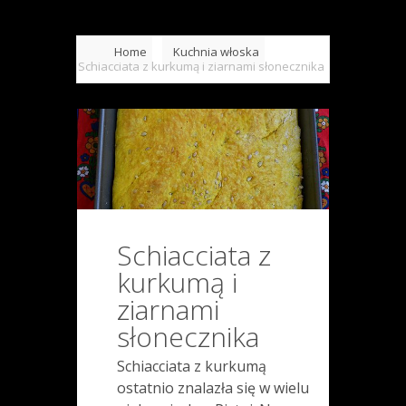
Home
Kuchnia włoska
Schiacciata z kurkumą i ziarnami słonecznika
Schiacciata z
kurkumą i
ziarnami
słonecznika
Schiacciata z kurkumą
ostatnio znalazła się w wielu