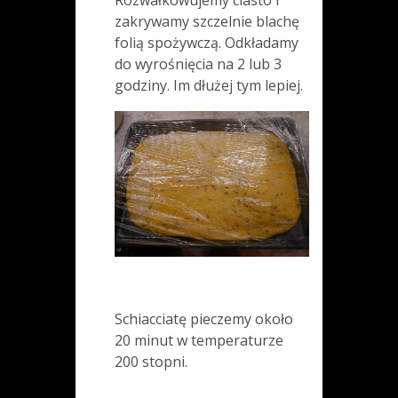
zakrywamy szczelnie blachę
folią spożywczą. Odkładamy
do wyrośnięcia na 2 lub 3
godziny. Im dłużej tym lepiej.
Schiacciatę pieczemy około
20 minut w temperaturze
200 stopni.