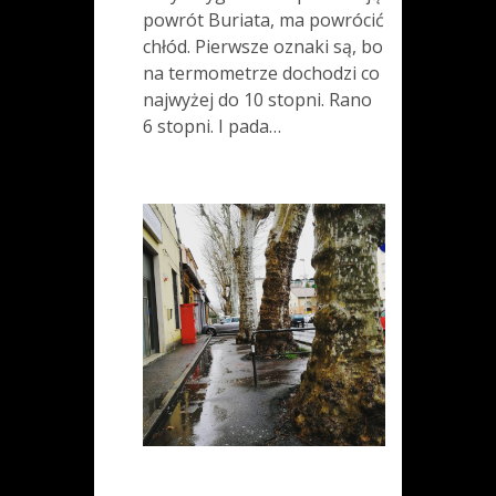
powrót Buriata, ma powrócić
chłód. Pierwsze oznaki są, bo
na termometrze dochodzi co
najwyżej do 10 stopni. Rano
6 stopni. I pada…