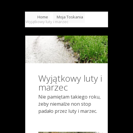
Home
Moja Toskania
Wyjątkowy luty i marzec
Wyjątkowy luty i
marzec
Nie pamiętam takiego roku,
żeby niemalże non stop
padało przez luty i marzec.