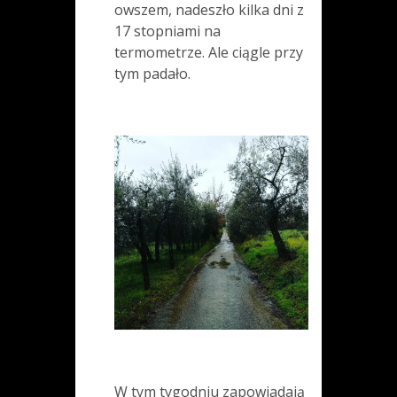
owszem, nadeszło kilka dni z
17 stopniami na
termometrze. Ale ciągle przy
tym padało.
W tym tygodniu zapowiadają