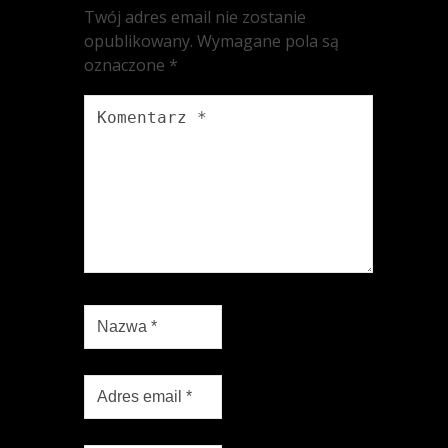
Twój adres email nie zostanie
opublikowany.
Wymagane pola są
oznaczone
*