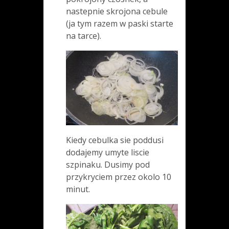
nastepnie skrojona cebule
(ja tym razem w paski starte
na tarce).
Kiedy cebulka sie poddusi
dodajemy umyte liscie
szpinaku. Dusimy pod
przykryciem przez okolo 10
minut.