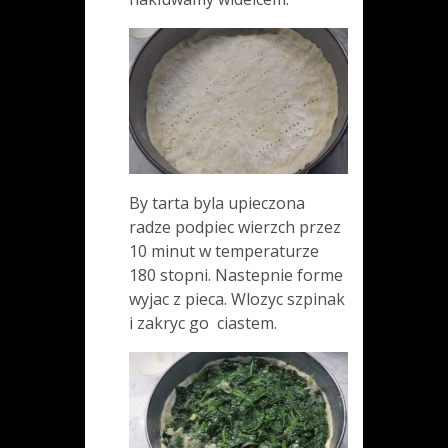
By tarta byla upieczona
radze podpiec wierzch przez
10 minut w temperaturze
180 stopni. Nastepnie forme
wyjac z pieca. Wlozyc szpinak
i zakryc go ciastem.