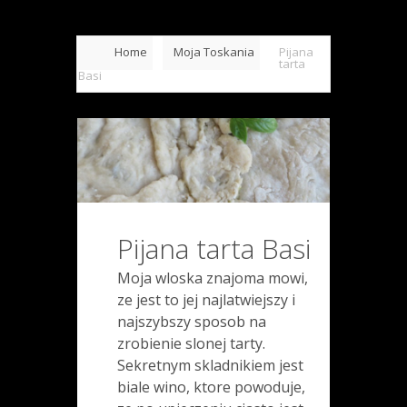
Home
Moja Toskania
Pijana
tarta
Basi
Pijana tarta Basi
Moja wloska znajoma mowi,
ze jest to jej najlatwiejszy i
najszybszy sposob na
zrobienie slonej tarty.
Sekretnym skladnikiem jest
biale wino, ktore powoduje,