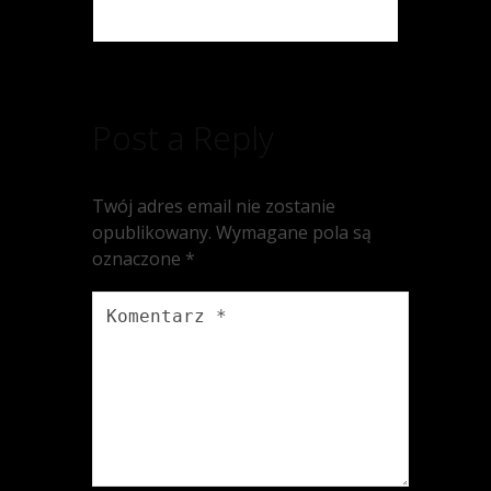
Post a Reply
Twój adres email nie zostanie
opublikowany.
Wymagane pola są
oznaczone
*