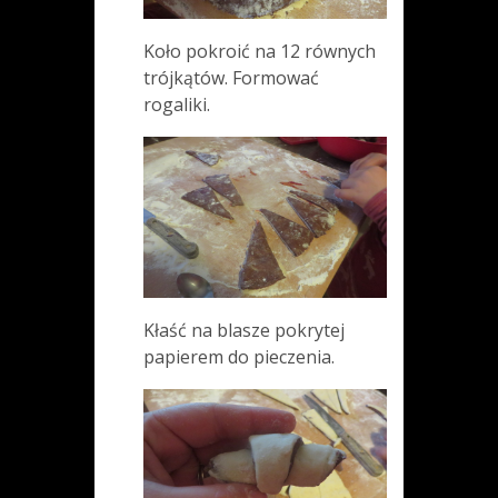
Koło pokroić na 12 równych
trójkątów. Formować
rogaliki.
Kłaść na blasze pokrytej
papierem do pieczenia.