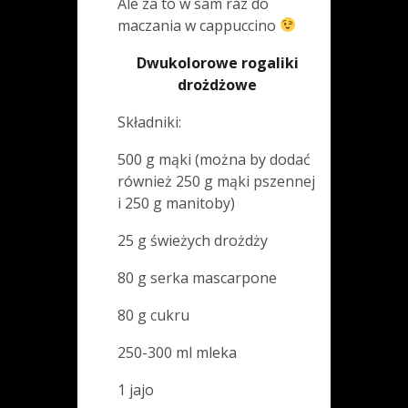
Ale za to w sam raz do
maczania w cappuccino
Dwukolorowe rogaliki
drożdżowe
Składniki:
500 g mąki (można by dodać
również 250 g mąki pszennej
i 250 g manitoby)
25 g świeżych drożdży
80 g serka mascarpone
80 g cukru
250-300 ml mleka
1 jajo