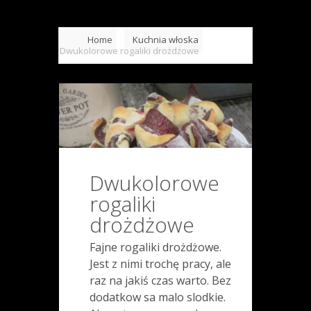
Home
Kuchnia włoska
Dwukolorowe rogaliki drożdżowe
Dwukolorowe
rogaliki
drożdżowe
Fajne rogaliki drożdżowe.
Jest z nimi trochę pracy, ale
raz na jakiś czas warto. Bez
dodatkow sa malo slodkie.