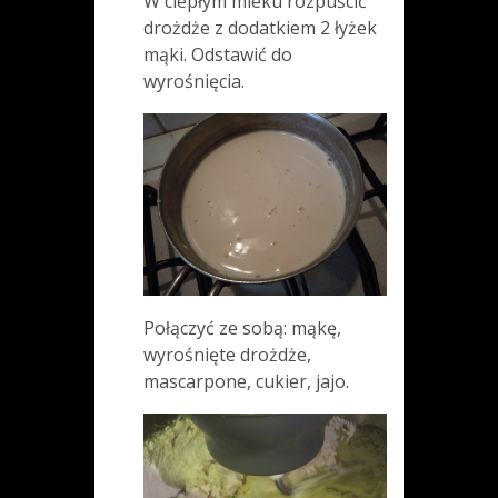
W ciepłym mleku rozpuścić
drożdże z dodatkiem 2 łyżek
mąki. Odstawić do
wyrośnięcia.
Połączyć ze sobą: mąkę,
wyrośnięte drożdże,
mascarpone, cukier, jajo.