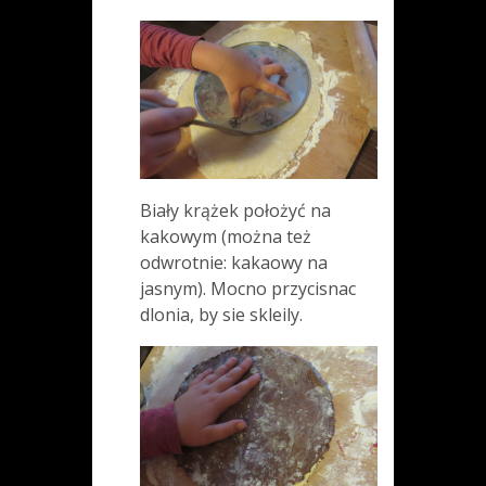
Biały krążek położyć na
kakowym (można też
odwrotnie: kakaowy na
jasnym). Mocno przycisnac
dlonia, by sie skleily.