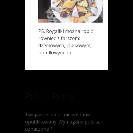
PS. Rogaliki można robić
również z farszem:
dżemowych, jabłkowym,
nutellowym itp.
Post a Reply
Twój adres email nie zostanie
opublikowany.
Wymagane pola są
oznaczone
*