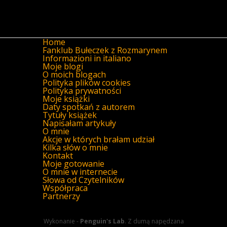
Home
Fanklub Bułeczek z Rozmarynem
Informazioni in italiano
Moje blogi
O moich blogach
Polityka plików cookies
Polityka prywatności
Moje książki
Daty spotkań z autorem
Tytuły książek
Napisałam artykuły
O mnie
Akcje w których brałam udział
Kilka słów o mnie
Kontakt
Moje gotowanie
O mnie w internecie
Słowa od Czytelników
Współpraca
Partnerzy
Wykonanie -
Penguin's Lab
. Z dumą napędzana