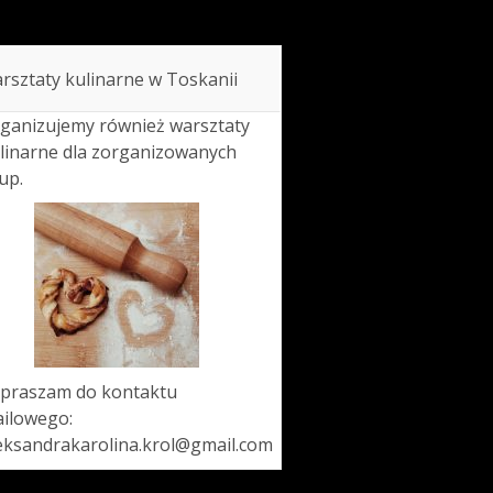
rsztaty kulinarne w Toskanii
ganizujemy również warsztaty
linarne dla zorganizowanych
up.
praszam do kontaktu
ilowego:
eksandrakarolina.krol@gmail.com