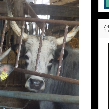
Gd
To