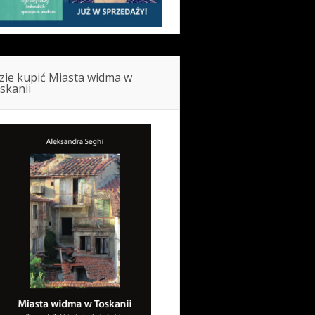
zie kupić Miasta widma w
skanii