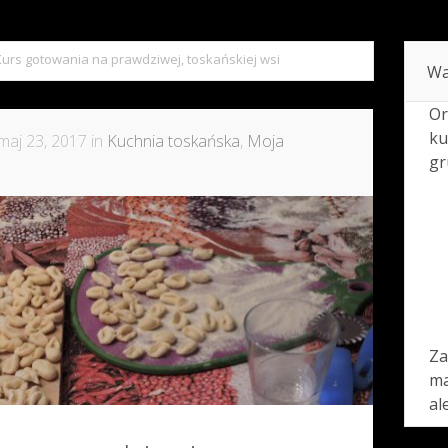
Kurs gotowania na prawdziwej, toskańskiej wsi
Wa
Or
ku
maj 23, 2017 in
Kuchnia toskańska
,
Moja
gr
Za
ma
al