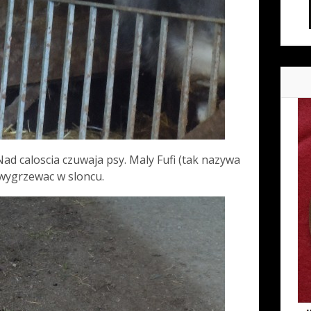
ad caloscia czuwaja psy. Maly Fufi (tak nazywa
 i wygrzewac w sloncu.