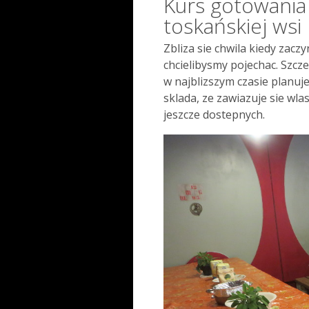
Kurs gotowania
toskańskiej wsi
Zbliza sie chwila kiedy zacz
chcielibysmy pojechac. Szcze
w najblizszym czasie planuj
sklada, ze zawiazuje sie wla
jeszcze dostepnych.