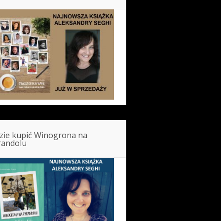
zie kupić Winogrona na
randolu