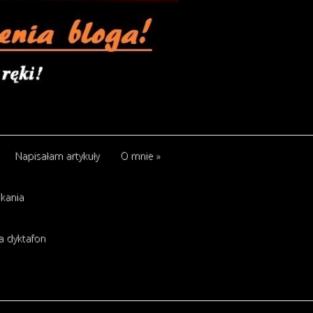
Napisałam artykuły
O mnie
»
kania
a dyktafon