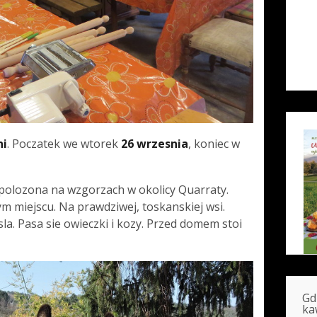
ni
. Poczatek we wtorek
26 wrzesnia
, koniec w
 polozona na wzgorzach w okolicy Quarraty.
m miejscu. Na prawdziwej, toskanskiej wsi.
la. Pasa sie owieczki i kozy. Przed domem stoi
Gd
ka