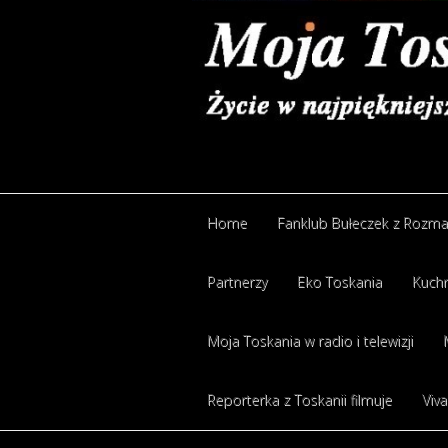
Home
Fanklub Bułeczek z Rozm
Partnerzy
Eko Toskania
Kuchn
Moja Toskania w radio i telewizji
Reporterka z Toskanii filmuje
Viva