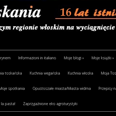
arynem
Informazioni in italiano
Moje blogi
»
Moje książki
»
ia toskańska
Kuchnia wegańska
Kuchnia włoska
Moja Tos
Moje spotkania
Opustoszałe miasta/Miasta widma
Przepisy n
 la pasta!
Zaprzyjaźnione eko agroturystyki