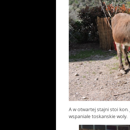
A w otwartej stajni stoi kon.
wspaniale toskanskie woly.