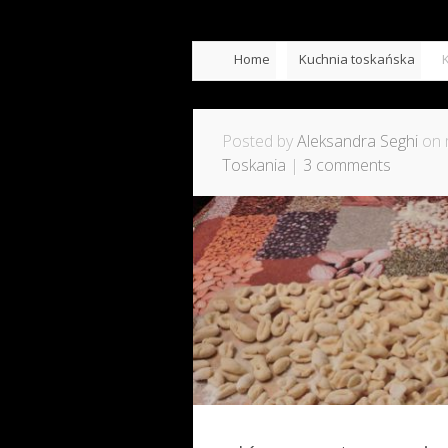
Home
Kuchnia toskańska
Posted by
Aleksandra Seghi
on 
Toskania
|
3 comments