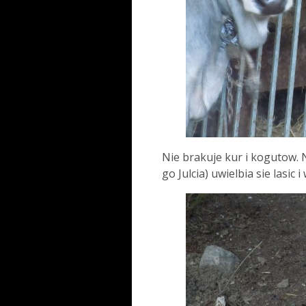
Nie brakuje kur i kogutow. N
go Julcia) uwielbia sie lasic