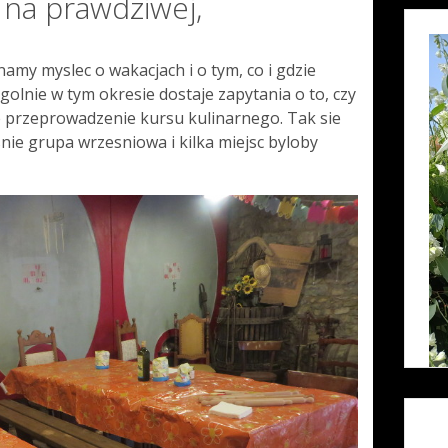
 na prawdziwej,
ynamy myslec o wakacjach i o tym, co i gdzie
golnie w tym okresie dostaje zapytania o to, czy
e przeprowadzenie kursu kulinarnego. Tak sie
snie grupa wrzesniowa i kilka miejsc byloby