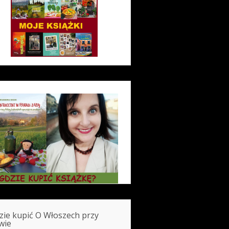
zie kupić O Włoszech przy
wie