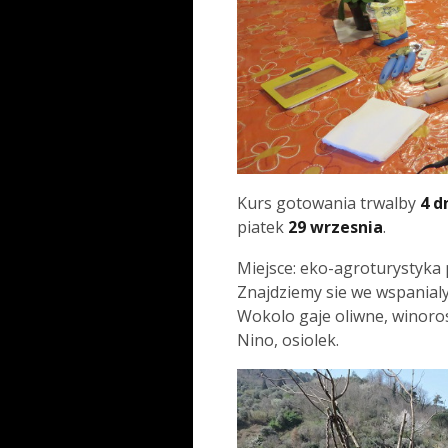
Kurs gotowania trwalby
4 d
piatek
29 wrzesnia
.
Miejsce: eko-agroturystyka
Znajdziemy sie we wspanialy
Wokolo gaje oliwne, winoros
Nino, osiolek.