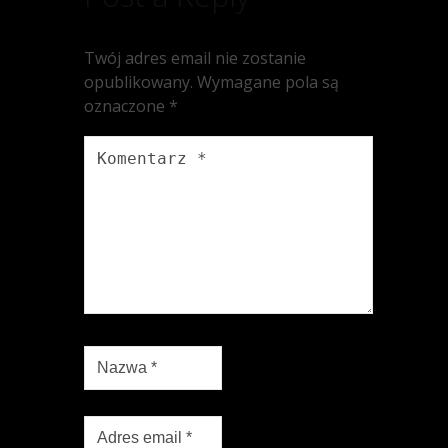
Twój adres email nie zostanie
opublikowany.
Wymagane pola są
oznaczone
*