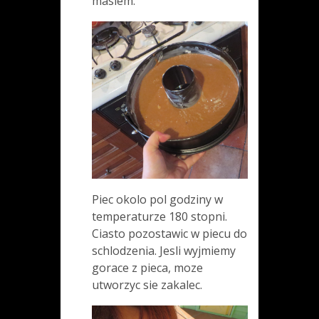
maslem.
Piec okolo pol godziny w
temperaturze 180 stopni.
Ciasto pozostawic w piecu do
schlodzenia. Jesli wyjmiemy
gorace z pieca, moze
utworzyc sie zakalec.