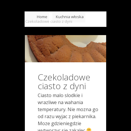
Home
Kuchnia włoska
Czekoladowe ciasto z dyni
Czekoladowe
ciasto z dyni
Ciasto malo slodkie i
wrazliwe na wahania
temperatury. Nie mozna go
od razu wyjac z piekarnika.
Moze gdzieniegdzie
wytworzyc sie zakalec