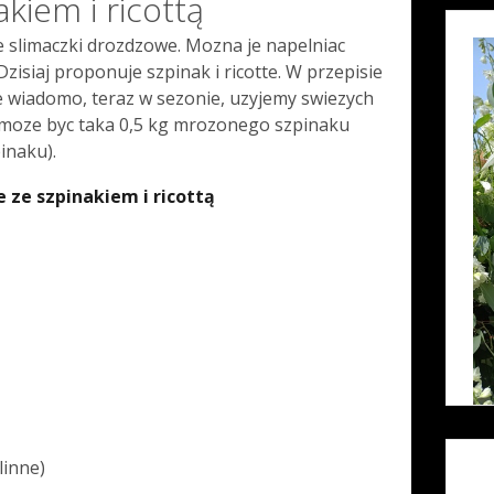
akiem i ricottą
ie slimaczki drozdzowe. Mozna je napelniac
zisiaj proponuje szpinak i ricotte. W przepisie
e wiadomo, teraz w sezonie, uzyjemy swiezych
 moze byc taka 0,5 kg mrozonego szpinaku
inaku).
e ze szpinakiem i ricottą
linne)