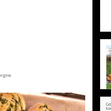
vergine
Gd
ka