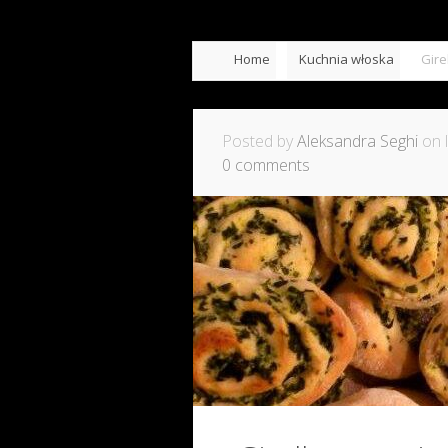
Home
Kuchnia włoska
Gire
Posted by
Aleksandra Seghi
on l
0 comments