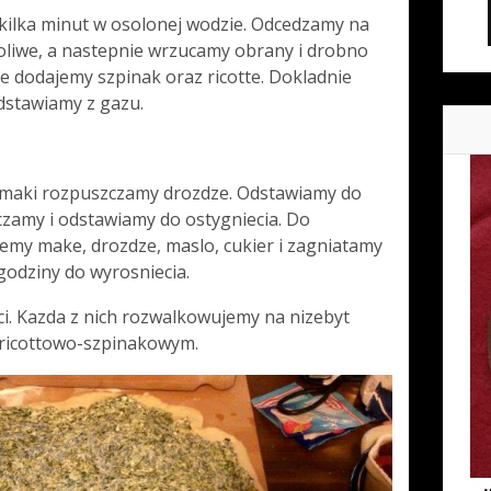
ilka minut w osolonej wodzie. Odcedzamy na
oliwe, a nastepnie wrzucamy obrany i drobno
e dodajemy szpinak oraz ricotte. Dokladnie
dstawiamy z gazu.
h maki rozpuszczamy drozdze. Odstawiamy do
czamy i odstawiamy do ostygniecia. Do
emy make, drozdze, maslo, cukier i zagniatamy
godziny do wyrosniecia.
sci. Kazda z nich rozwalkowujemy na nizebyt
 ricottowo-szpinakowym.