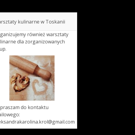
rsztaty kulinarne w Toskanii
ganizujemy również warsztaty
linarne dla zorganizowanych
up.
praszam do kontaktu
ilowego:
eksandrakarolina.krol@gmail.com