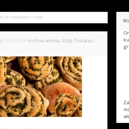
lle ze szpinakiem i ricottą
Wa
Or
ku
ip 27, 2016 in
Kuchnia włoska
,
Moja Toskania
|
gr
Za
ma
al