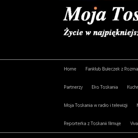
Home
Fanklub Bułeczek z Rozm
Partnerzy
Eko Toskania
Kuchn
Moja Toskania w radio i telewizji
Reporterka z Toskanii filmuje
Viva