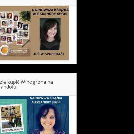
zie kupić Winogrona na
randolu