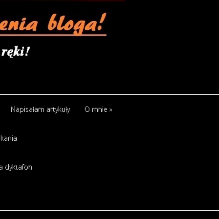
Napisałam artykuły
O mnie
»
kania
a dyktafon