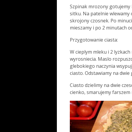
Szpinak mrozony gotujemy k
sitku. Na patelnie wlewamy 
skrojony czosnek. Po minuci
mieszamy i po 2 minutach o
Przygotowanie ciasta:
W cieplym mleku i 2 lyzkac
wyrosniecia. Maslo rozpusz
glebokiego naczynia wsypuj
ciasto. Odstawiamy na dwie 
Ciasto dzielimy na dwie cze
cienko, smarujemy farszem