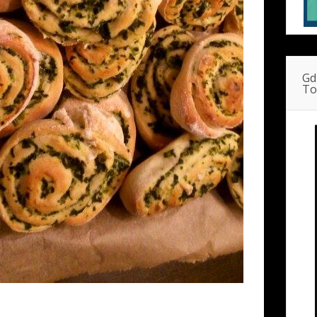
Gd
To