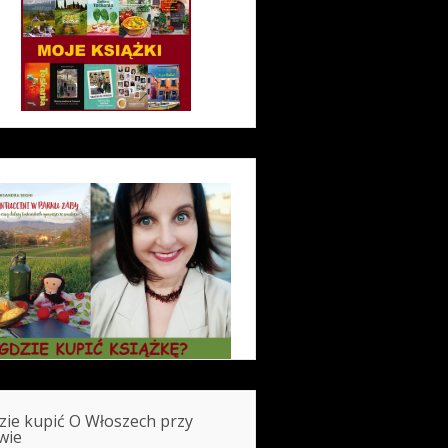
zie kupić O Włoszech przy
wie