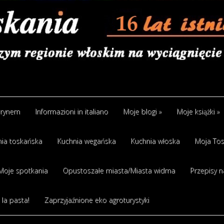
arynem
Informazioni in italiano
Moje blogi
»
Moje książki
»
ia toskańska
Kuchnia wegańska
Kuchnia włoska
Moja Tos
Moje spotkania
Opustoszałe miasta/Miasta widma
Przepisy n
 la pasta!
Zaprzyjaźnione eko agroturystyki