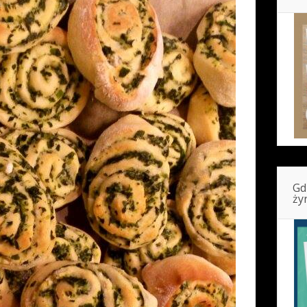
Gd
ży