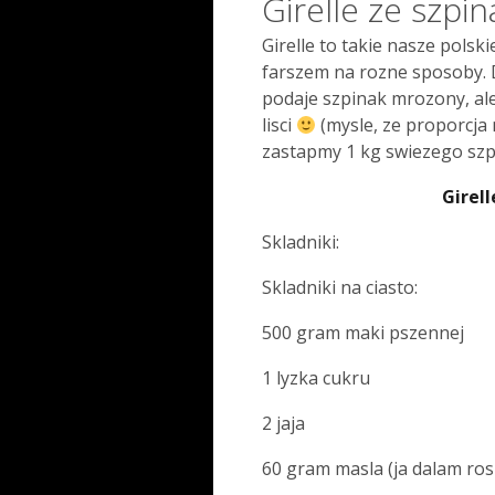
Girelle ze szpin
Girelle to takie nasze polsk
farszem na rozne sposoby. D
podaje szpinak mrozony, al
lisci
(mysle, ze proporcja
zastapmy 1 kg swiezego szp
Girell
Skladniki:
Skladniki na ciasto:
500 gram maki pszennej
1 lyzka cukru
2 jaja
60 gram masla (ja dalam ros