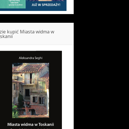
zie kupić Miasta widma w
skanii