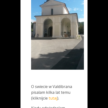
O swiecie w Valdibrana
pisalam kilka lat temu
(kliknijcie
tutaj
).
Kiedy odwiedzalam