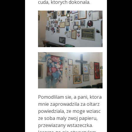
cuda, ktorych dokonala.
Pomodlilam sie, a pani, ktora
mnie zaprowadzila za oltarz
powiedziala, ze moge wziasc
ze soba maly zwoj papieru,
przewiazany wstazeczka.