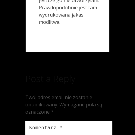
Jeszcze go nie otworzylam.
Prawdopodobnie jest tam
wydrukowana jakas
modlitwa.
Post a Reply
Twój adres email nie zostanie
opublikowany.
Wymagane pola są
oznaczone
*