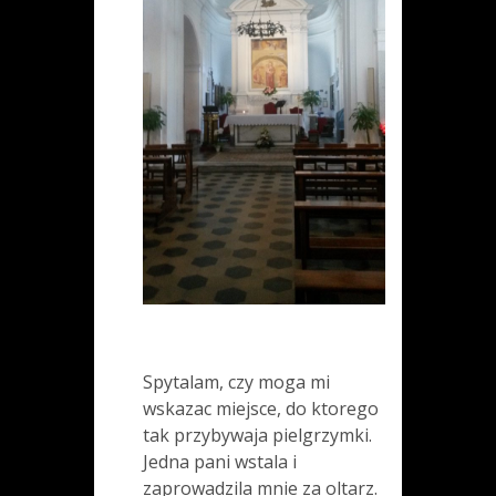
Spytalam, czy moga mi
wskazac miejsce, do ktorego
tak przybywaja pielgrzymki.
Jedna pani wstala i
zaprowadzila mnie za oltarz.