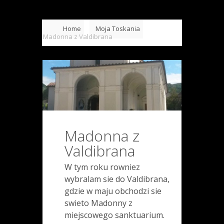
Home
Moja Toskania
Madonna z Valdibrana
Madonna z
Valdibrana
W tym roku rowniez
wybralam sie do Valdibrana,
gdzie w maju obchodzi sie
swieto Madonny z
miejscowego sanktuarium.