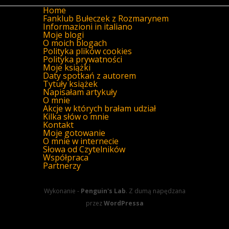
Home
Fanklub Bułeczek z Rozmarynem
Informazioni in italiano
Moje blogi
O moich blogach
Polityka plików cookies
Polityka prywatności
Moje książki
Daty spotkań z autorem
Tytuły książek
Napisałam artykuły
O mnie
Akcje w których brałam udział
Kilka słów o mnie
Kontakt
Moje gotowanie
O mnie w internecie
Słowa od Czytelników
Współpraca
Partnerzy
Wykonanie -
Penguin's Lab
. Z dumą napędzana
przez
WordPressa