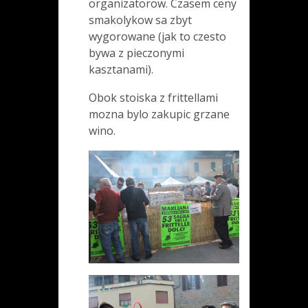
organizatorow. Czasem ceny
smakolykow sa zbyt
wygorowane (jak to czesto
bywa z pieczonymi
kasztanami).
Obok stoiska z frittellami
mozna bylo zakupic grzane
wino.