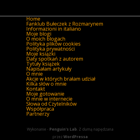
Home
Fanklub Bułeczek z Rozmarynem
Informazioni in italiano
Moje blogi
O moich blogach
Polityka plików cookies
Polityka prywatności
Moje książki
Daty spotkań z autorem
Tytuły książek
Napisałam artykuły
O mnie
Akcje w których brałam udział
Kilka słów o mnie
Kontakt
Moje gotowanie
O mnie w internecie
Słowa od Czytelników
Współpraca
Partnerzy
Wykonanie -
Penguin's Lab
. Z dumą napędzana
przez
WordPressa