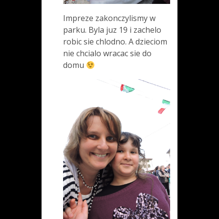
Impreze zakonczylismy w
parku. Byla juz 19 i zachelo
robic sie chlodno. A dzieciom
nie chcialo wracac sie do
domu