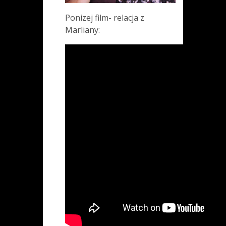
Ponizej film- relacja z
Marliany: