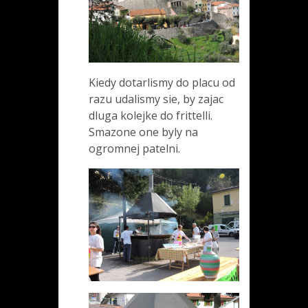
Kiedy dotarlismy do placu od
razu udalismy sie, by zajac
dluga kolejke do frittelli.
Smazone one byly na
ogromnej patelni.