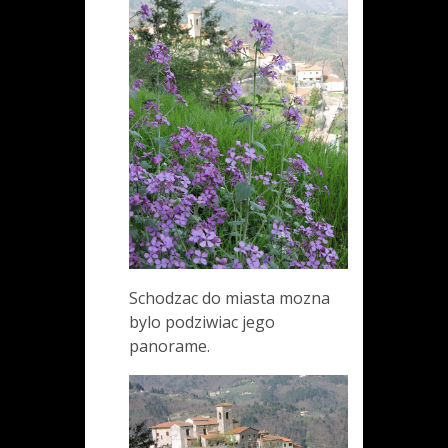
Schodzac do miasta mozna
bylo podziwiac jego
panorame.