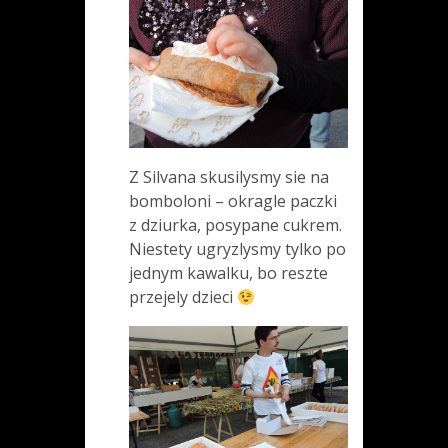
Z Silvana skusilysmy sie na
bomboloni – okragle paczki
z dziurka, posypane cukrem.
Niestety ugryzlysmy tylko po
jednym kawalku, bo reszte
przejely dzieci