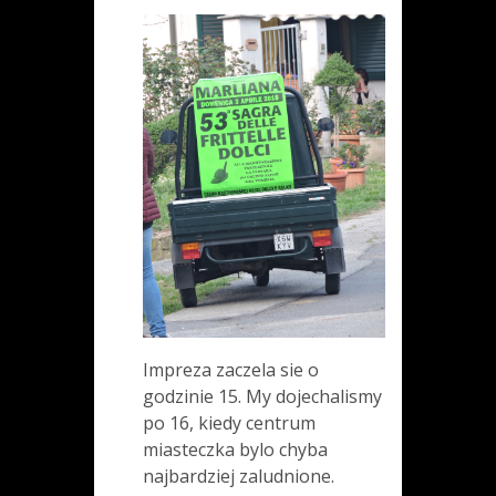
Impreza zaczela sie o
godzinie 15. My dojechalismy
po 16, kiedy centrum
miasteczka bylo chyba
najbardziej zaludnione.