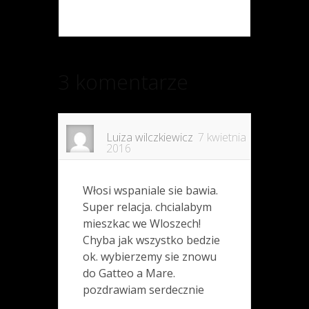
3 komentarze
Luiza wilczkiewicz
7 kwietnia
2016
Włosi wspaniale sie bawia.
Super relacja. chcialabym
mieszkac we Wloszech!
Chyba jak wszystko bedzie
ok. wybierzemy sie znowu
do Gatteo a Mare.
pozdrawiam serdecznie