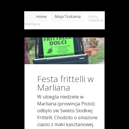
Home
Moja Toskania
Festa
frittelli w
Marliana
Festa frittelli w
Marliana
W ubiegla niedziele w
Marliana (prowincja Pistoi)
odbylo sie Swieto Slodkiej
Frittelli. Chodzilo o smazone
ciasto z maki kasztanowej.