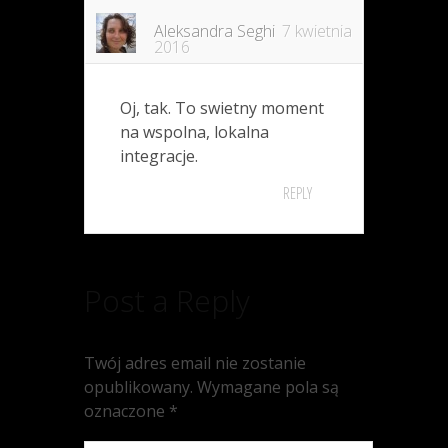
Aleksandra Seghi
7 kwietnia
2016
Oj, tak. To swietny moment
na wspolna, lokalna
integracje.
REPLY
Post a Reply
Twój adres email nie zostanie
opublikowany.
Wymagane pola są
oznaczone
*