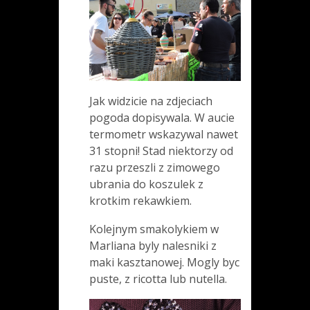
Jak widzicie na zdjeciach
pogoda dopisywala. W aucie
termometr wskazywal nawet
31 stopni! Stad niektorzy od
razu przeszli z zimowego
ubrania do koszulek z
krotkim rekawkiem.
Kolejnym smakolykiem w
Marliana byly nalesniki z
maki kasztanowej. Mogly byc
puste, z ricotta lub nutella.