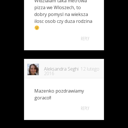
Widzialam taka metrowa
pizza we Wloszech, to
dobry pomysl na wieksza
ilosc osob czy duza rodzina
REPLY
Aleksandra Seghi
12 lutego
2016
Mazenko pozdrawiamy
goraco!!
REPLY