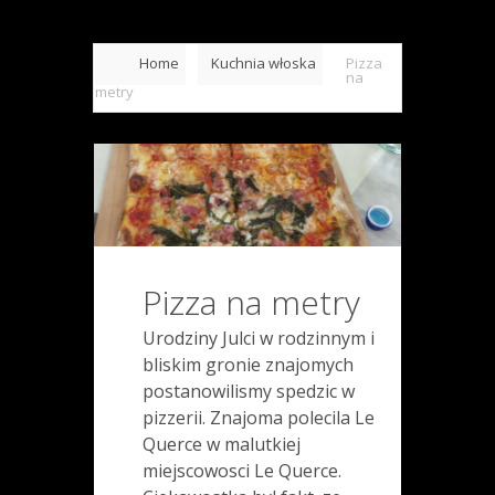
Home
Kuchnia włoska
Pizza
na
metry
Pizza na metry
Urodziny Julci w rodzinnym i
bliskim gronie znajomych
postanowilismy spedzic w
pizzerii. Znajoma polecila Le
Querce w malutkiej
miejscowosci Le Querce.