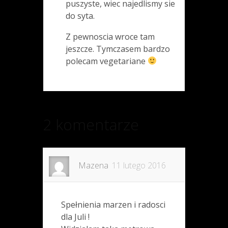
puszyste, wiec najedlismy sie
do syta.
Z pewnoscia wroce tam
jeszcze. Tymczasem bardzo
polecam vegetariane
2 komentarze
Mazena
11 lutego 2016
Spełnienia marzen i radosci
dla Juli !