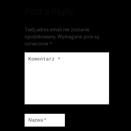
Post a Reply
Twój adres email nie zostanie
opublikowany.
Wymagane pola są
oznaczone
*