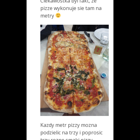
Ciekawostka byl fakt, ze
pizze wykonuje sie tam na
metry
Kazdy metr pizzy mozna
podzielic na trzy i poprosic
trzy rozne smaki pizzy.