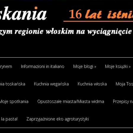
arynem
Informazioni in italiano
Moje blogi
»
Moje książki
»
ia toskańska
Kuchnia wegańska
Kuchnia włoska
Moja Tos
Moje spotkania
Opustoszałe miasta/Miasta widma
Przepisy n
 la pasta!
Zaprzyjaźnione eko agroturystyki