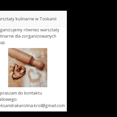
rsztaty kulinarne w Toskanii
ganizujemy również warsztaty
linarne dla zorganizowanych
up.
praszam do kontaktu
ilowego:
eksandrakarolina.krol@gmail.com