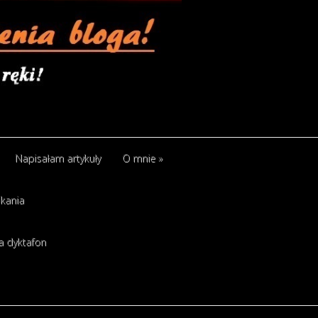
Napisałam artykuły
O mnie
»
kania
a dyktafon