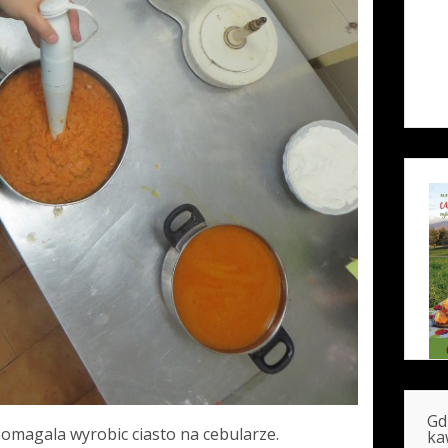
Gd
 pomagala wyrobic ciasto na cebularze.
ka