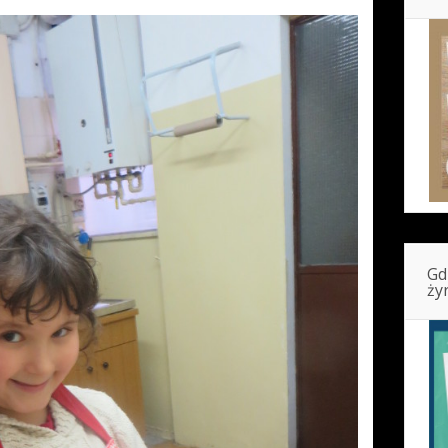
Gd
ży