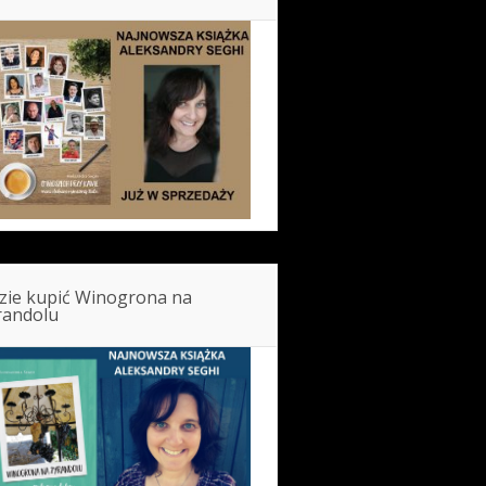
zie kupić Winogrona na
randolu