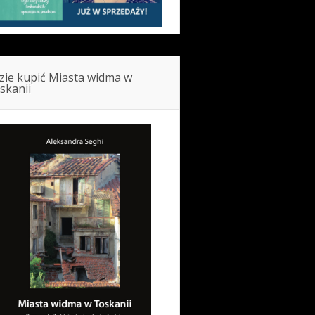
zie kupić Miasta widma w
skanii