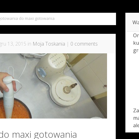
gotowania do maxi gotowania
Wa
Or
ku
ru 13, 2015 in
Moja Toskania
|
0 comments
gr
Za
ma
al
do maxi gotowania