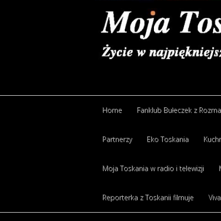
Home
Fanklub Bułeczek z Rozm
Partnerzy
Eko Toskania
Kuchn
Moja Toskania w radio i telewizji
Reporterka z Toskanii filmuje
Viva