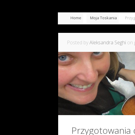
Home
Moja Toskania
Przy
Posted by
Aleksandra Seghi
on g
Przygotowania 