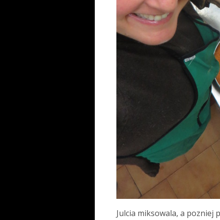
Julcia miksowala, a pozniej