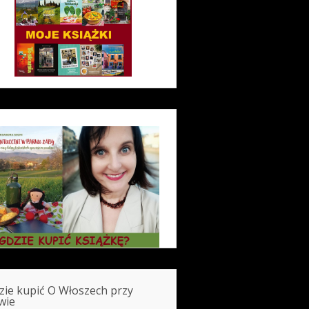
zie kupić O Włoszech przy
wie