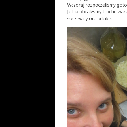
Wczoraj rozpoczelismy gotow
Julcia obralysmy troche warz
soczewicy ora adzike.