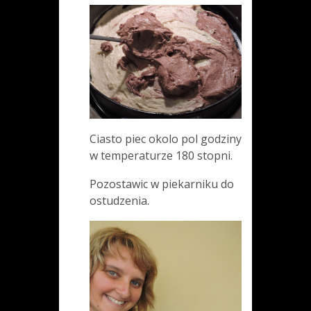
Ciasto piec okolo pol godziny
w temperaturze 180 stopni.
Pozostawic w piekarniku do
ostudzenia.