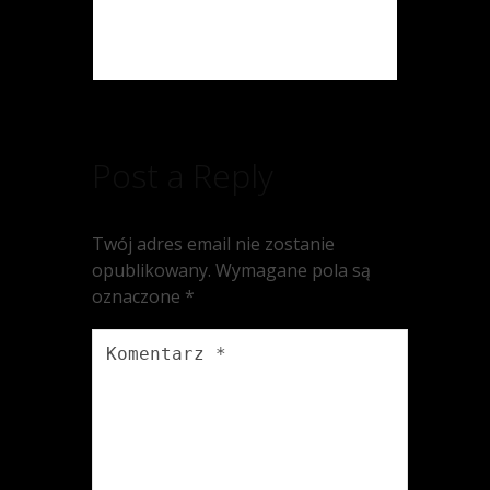
Post a Reply
Twój adres email nie zostanie
opublikowany.
Wymagane pola są
oznaczone
*