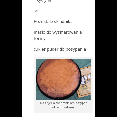
sol
Pozostale skladniki:
maslo do wysmarowania
formy
cukier puder do posypania
Do zdjecia zapomnialam posypac
cukrem pudrem…