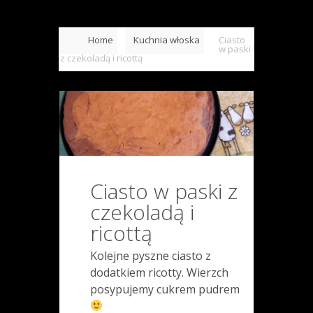
Home
Kuchnia włoska
Ciasto
w paski
z czekoladą i ricottą
Ciasto w paski z
czekoladą i
ricottą
Kolejne pyszne ciasto z
dodatkiem ricotty. Wierzch
posypujemy cukrem pudrem