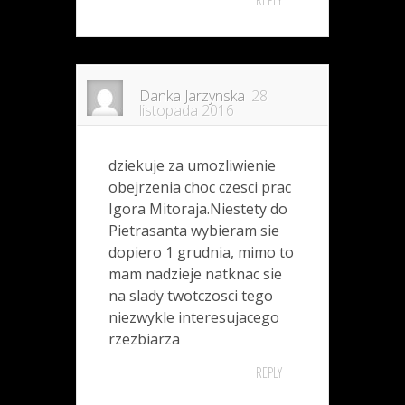
Danka Jarzynska
28
listopada 2016
dziekuje za umozliwienie
obejrzenia choc czesci prac
Igora Mitoraja.Niestety do
Pietrasanta wybieram sie
dopiero 1 grudnia, mimo to
mam nadzieje natknac sie
na slady twotczosci tego
niezwykle interesujacego
rzezbiarza
REPLY