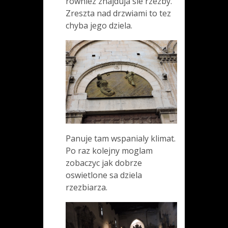
rowniez znajduja sie rzezby.
Zreszta nad drzwiami to tez
chyba jego dziela.
Panuje tam wspanialy klimat.
Po raz kolejny moglam
zobaczyc jak dobrze
oswietlone sa dziela
rzezbiarza.