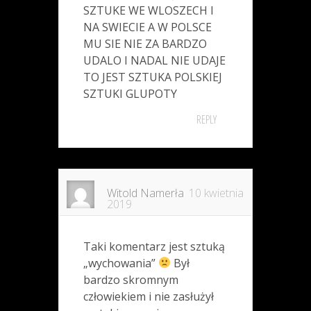
SZTUKE WE WLOSZECH I
NA SWIECIE A W POLSCE
MU SIE NIE ZA BARDZO
UDALO I NADAL NIE UDAJE
TO JEST SZTUKA POLSKIEJ
SZTUKI GLUPOTY
REPLY
Witold Namerła
10 kwietnia
2019
Taki komentarz jest sztuką
„wychowania”
Był
bardzo skromnym
człowiekiem i nie zasłużył