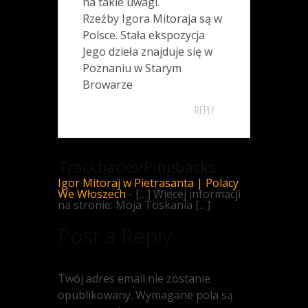
na takie uwagi.
Rzeźby Igora Mitoraja są w
Polsce. Stała ekspozycja
Jego dzieła znajduje się w
Poznaniu w Starym
Browarze
REPLY
Trackbacks/Pingbacks
Igor Mitoraj w Pietrasanta | Polacy
We Włoszech
- […] Wiecej informacji
na stronie: Moja Toskania […]
Post a Reply
Twój adres email nie zostanie
opublikowany.
Wymagane pola są