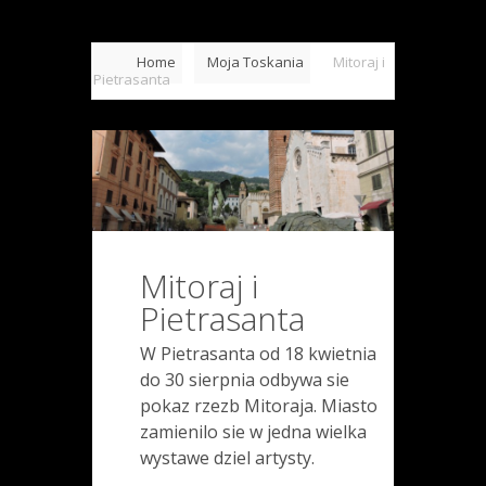
Home
Moja Toskania
Mitoraj i
Pietrasanta
Mitoraj i
Pietrasanta
W Pietrasanta od 18 kwietnia
do 30 sierpnia odbywa sie
pokaz rzezb Mitoraja. Miasto
zamienilo sie w jedna wielka
wystawe dziel artysty.