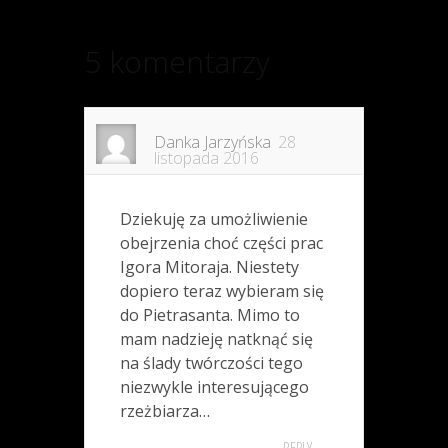
5 komentarzy
Danka Jarzyńska
28
listopada 2016
Dziekuję za umożliwienie
obejrzenia choć części prac
Igora Mitoraja. Niestety
dopiero teraz wybieram się
do Pietrasanta. Mimo to
mam nadzieję natknąć się
na ślady twórczości tego
niezwykle interesującego
rzeżbiarza…
REPLY