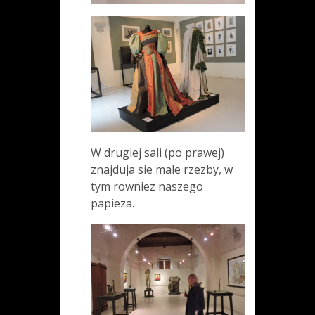
W drugiej sali (po prawej)
znajduja sie male rzezby, w
tym rowniez naszego
papieza.