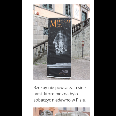
Rzezby nie powtarzaja sie z
tymi, ktore mozna bylo
zobaczyc niedawno w Pizie.