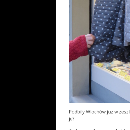
Podbily Wlochów juz w zeszl
je?