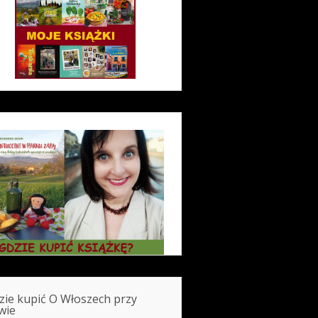
zie kupić O Włoszech przy
wie