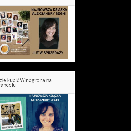
zie kupić Winogrona na
randolu