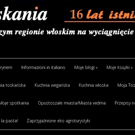
arynem
Informazioni in italiano
Moje blogi
»
Moje książki
»
ia toskańska
Kuchnia wegańska
Kuchnia włoska
Moja Tos
Moje spotkania
Opustoszałe miasta/Miasta widma
Przepisy n
 la pasta!
Zaprzyjaźnione eko agroturystyki