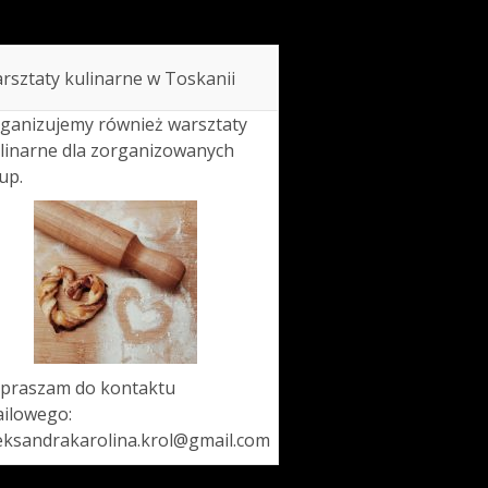
rsztaty kulinarne w Toskanii
ganizujemy również warsztaty
linarne dla zorganizowanych
up.
praszam do kontaktu
ilowego:
eksandrakarolina.krol@gmail.com