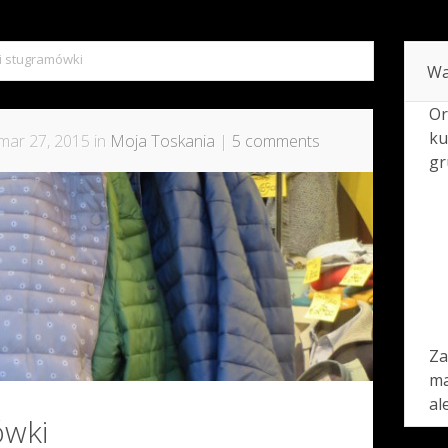
i stugramówki
Wa
Or
ku
mar 27, 2015 in
Moja Toskania
|
5 comments
gr
Za
ma
al
ówki