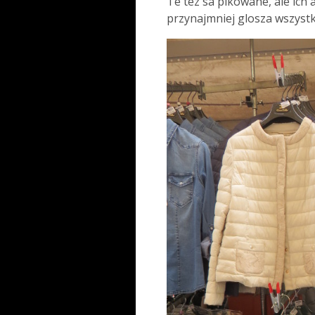
Te tez sa pikowane, ale ich
przynajmniej glosza wszystk