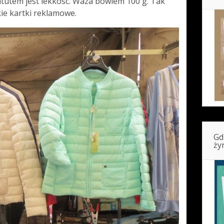
 atutem jest lekkosc. Waza bowiem 100 g. Tak
ie kartki reklamowe.
Gd
ży