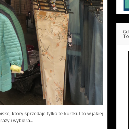
Gd
To
ske, ktory sprzedaje tylko te kurtki. I to w jakiej
krazy i wybiera…