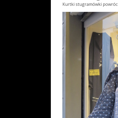
Kurtki stugramówki powrócil