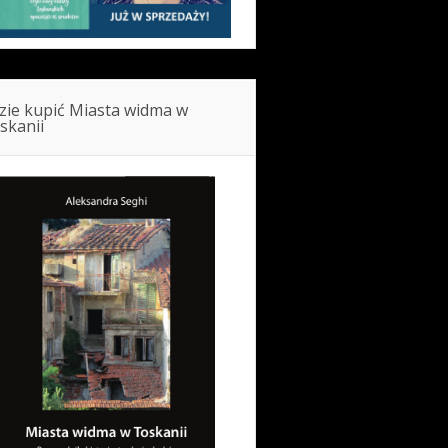
zie kupić Miasta widma w
skanii