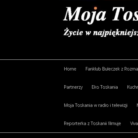
Home
Fanklub Bułeczek z Rozm
Partnerzy
Eko Toskania
Kuchn
Moja Toskania w radio i telewizji
Reporterka z Toskanii filmuje
Viva