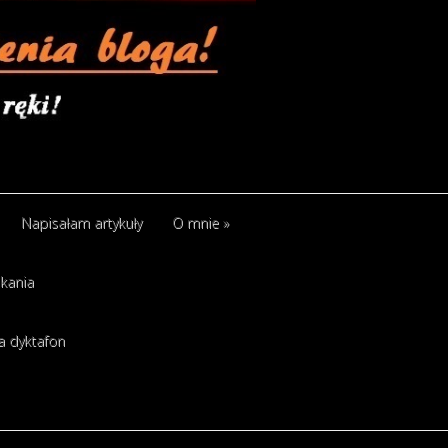
Napisałam artykuły
O mnie
»
kania
a dyktafon