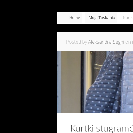
Home
Moja Toskania
Kurtk
Posted by
Aleksandra Seghi
on 
Kurtki stugram