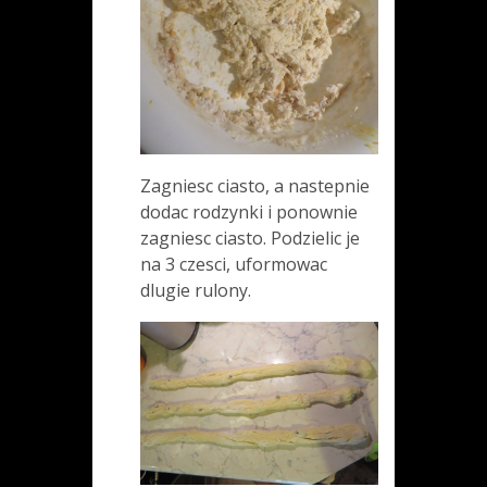
Zagniesc ciasto, a nastepnie
dodac rodzynki i ponownie
zagniesc ciasto. Podzielic je
na 3 czesci, uformowac
dlugie rulony.