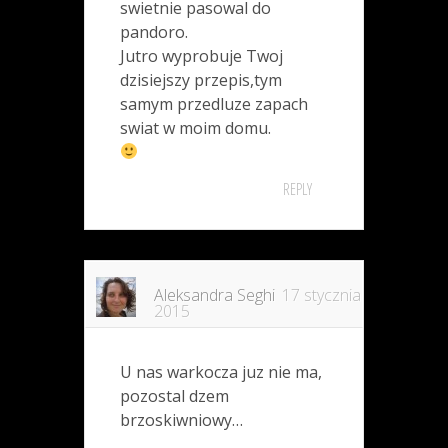
swietnie pasowal do
pandoro.
Jutro wyprobuje Twoj
dzisiejszy przepis,tym
samym przedluze zapach
swiat w moim domu.
REPLY
Aleksandra Seghi
17 stycznia
2015
U nas warkocza juz nie ma,
pozostal dzem
brzoskiwniowy…