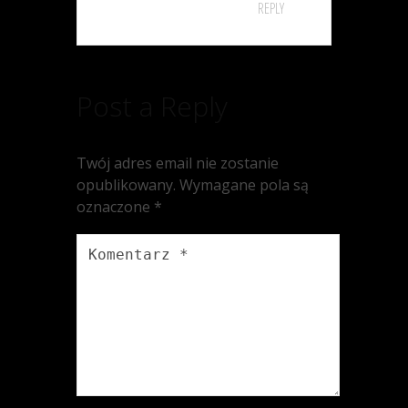
REPLY
Post a Reply
Twój adres email nie zostanie
opublikowany.
Wymagane pola są
oznaczone
*