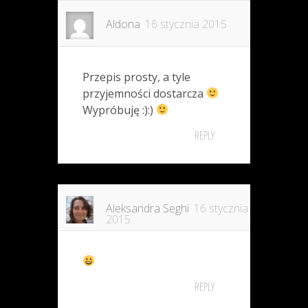
Aldona
16 stycznia 2015
Przepis prosty, a tyle
przyjemności dostarcza
Wypróbuję :):)
REPLY
Aleksandra Seghi
16 stycznia
2015
REPLY