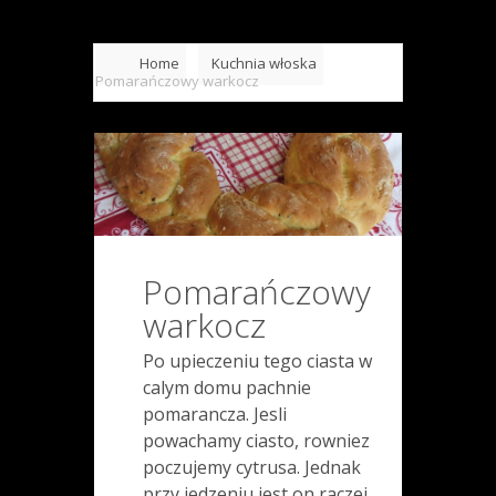
Home
Kuchnia włoska
Pomarańczowy warkocz
Pomarańczowy
warkocz
Po upieczeniu tego ciasta w
calym domu pachnie
pomarancza. Jesli
powachamy ciasto, rowniez
poczujemy cytrusa. Jednak
przy jedzeniu jest on raczej