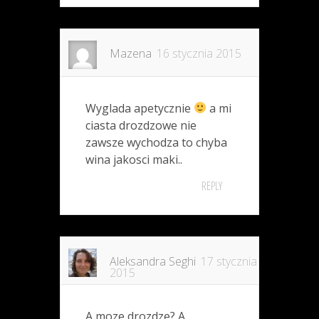
Mazena
16 stycznia 2015
Wyglada apetycznie
a mi
ciasta drozdzowe nie
zawsze wychodza to chyba
wina jakosci maki..
REPLY
Aleksandra Seghi
17 stycznia
2015
A moze drozdze? A