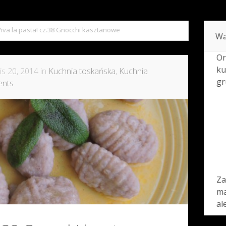
Viva la pasta! cz.38 Gnocchi kasztanowe
Wa
Or
ku
is 20, 2014 in
Kuchnia toskańska
,
Kuchnia
gr
ents
Za
ma
al