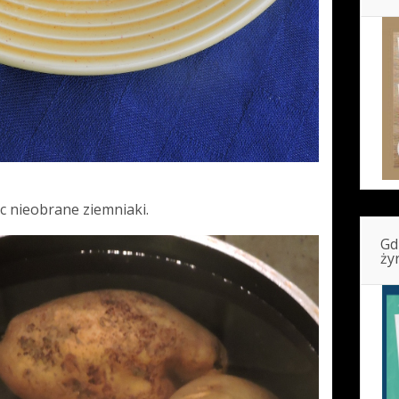
 nieobrane ziemniaki.
Gd
ży