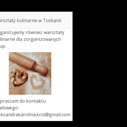
rsztaty kulinarne w Toskanii
ganizujemy również warsztaty
linarne dla zorganizowanych
up.
praszam do kontaktu
ilowego:
eksandrakarolina.krol@gmail.com