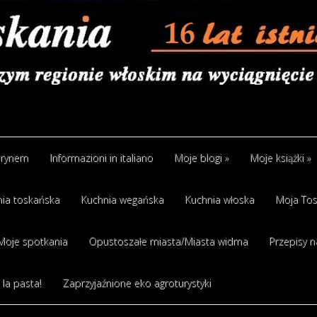
arynem
Informazioni in italiano
Moje blogi
»
Moje książki
»
ia toskańska
Kuchnia wegańska
Kuchnia włoska
Moja Tos
Moje spotkania
Opustoszałe miasta/Miasta widma
Przepisy n
 la pasta!
Zaprzyjaźnione eko agroturystyki