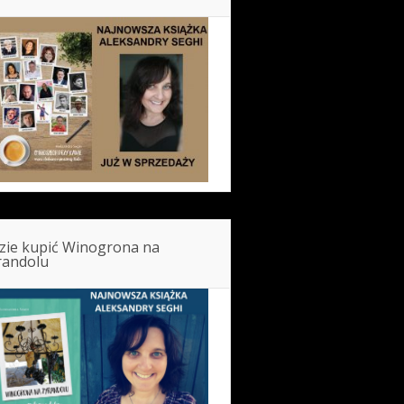
zie kupić Winogrona na
randolu