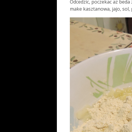
Odcedzic, poczekac az beda
make kasztanowa, jajo, sol, 