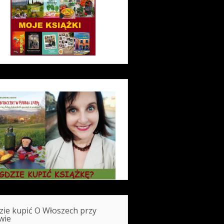
zie kupić O Włoszech przy
wie