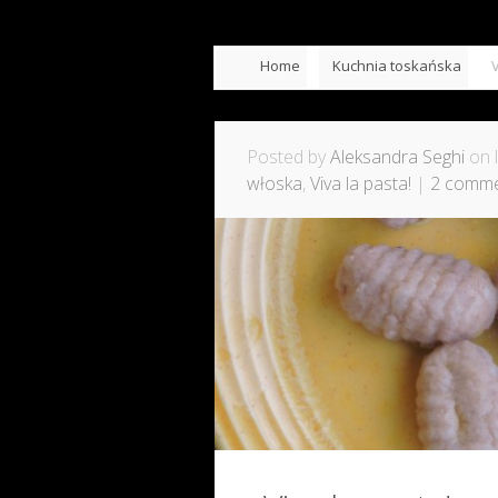
Home
Kuchnia toskańska
Posted by
Aleksandra Seghi
on l
włoska
,
Viva la pasta!
|
2 comm