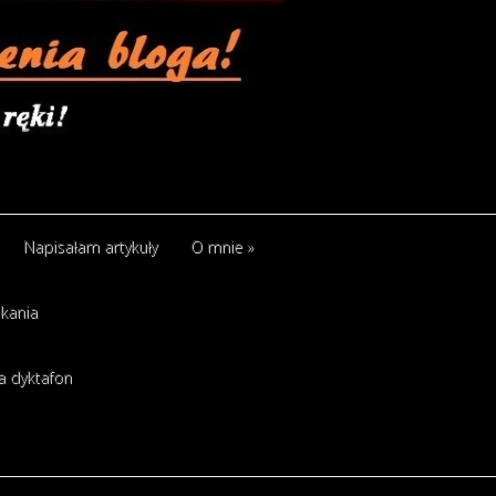
Napisałam artykuły
O mnie
»
kania
a dyktafon