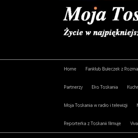
Home
Fanklub Bułeczek z Rozm
Partnerzy
Eko Toskania
Kuchn
Moja Toskania w radio i telewizji
Reporterka z Toskanii filmuje
Viva