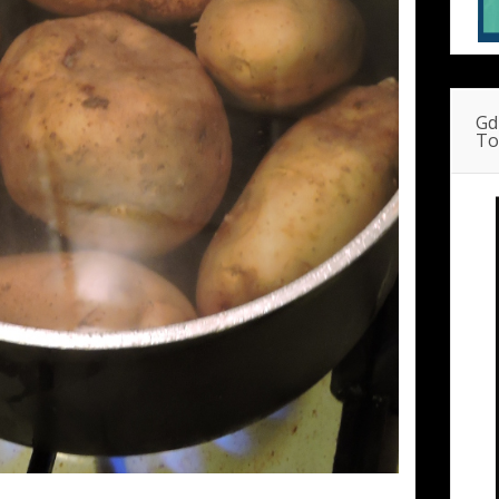
Gd
To