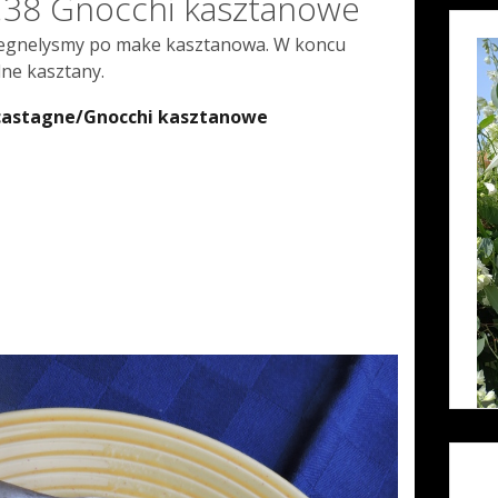
cz.38 Gnocchi kasztanowe
egnelysmy po make kasztanowa. W koncu
lne kasztany.
 castagne/Gnocchi kasztanowe