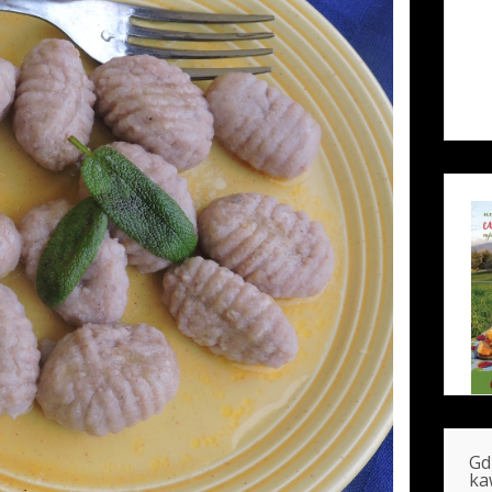
Gd
ka