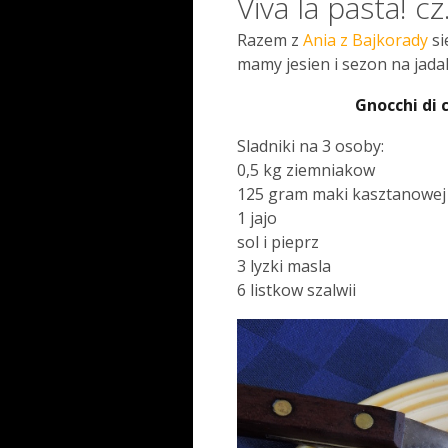
Viva la pasta! 
Razem z
Ania z Bajkorady
si
mamy jesien i sezon na jada
Gnocchi di
Sladniki na 3 osoby:
0,5 kg ziemniakow
125 gram maki kasztanowej
1 jajo
sol i pieprz
3 lyzki masla
6 listkow szalwii