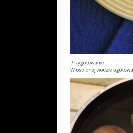
Przygotowanie:
W osolonej wodzie ugotowac