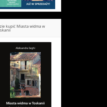
zie kupić Miasta widma w
skanii