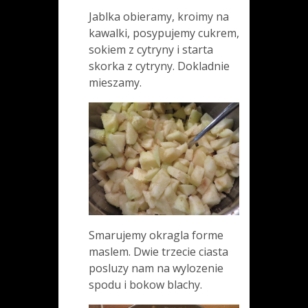
Jablka obieramy, kroimy na
kawalki, posypujemy cukrem,
sokiem z cytryny i starta
skorka z cytryny. Dokladnie
mieszamy.
Smarujemy okragla forme
maslem. Dwie trzecie ciasta
posluzy nam na wylozenie
spodu i bokow blachy.