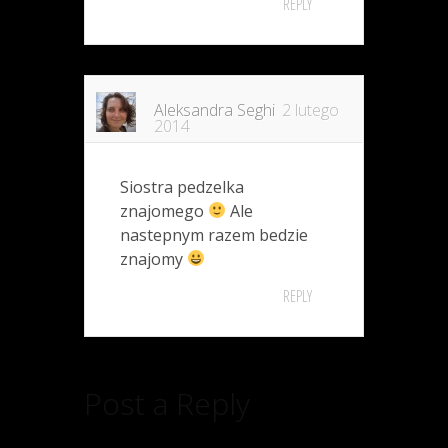
REPLY
Aleksandra Seghi
2 lutego
2014
Siostra pedzelka
znajomego
Ale
nastepnym razem bedzie
znajomy
REPLY
Post a Reply