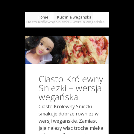
Home
Kuchnia wegańska
Ciasto Królewny Snieżki – wersja wegańska
Ciasto Królewny
Snieżki – wersja
wegańska
Ciasto Krolewny Sniezki
smakuje dobrze rowniez w
wersji weganskie. Zamiast
jaja nalezy wlac troche mleka