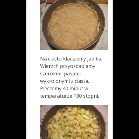
Na ciasto kladziemy jablka.
Wierzch przyozdabiamy
szerokimi pasami
wykrojonymi z ciasta.
Pieczemy 40 minut w
temperaturze 180 stopni.