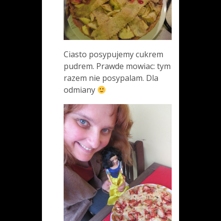
Ciasto posypujemy cukrem
pudrem. Prawde mowiac: tym
razem nie posypalam. Dla
odmiany