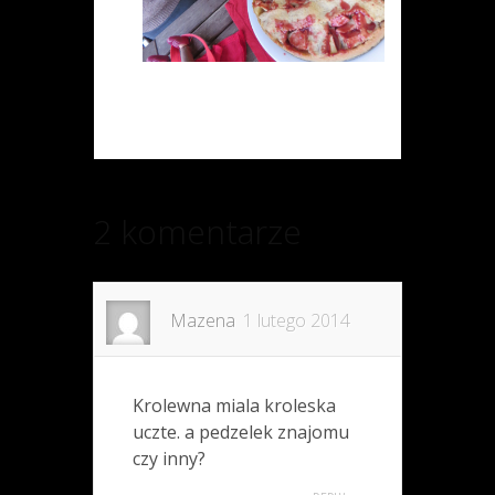
2 komentarze
Mazena
1 lutego 2014
Krolewna miala kroleska
uczte. a pedzelek znajomu
czy inny?