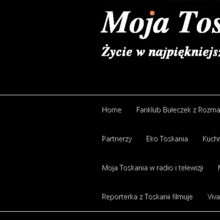
Home
Fanklub Bułeczek z Rozm
Partnerzy
Eko Toskania
Kuchn
Moja Toskania w radio i telewizji
Reporterka z Toskanii filmuje
Viva