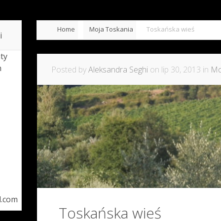
Home
Moja Toskania
Toskańska wieś
i
ty
h
Posted by
Aleksandra Seghi
on lip 30, 2013 in
Mo
l.com
Toskańska wieś