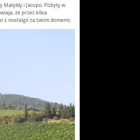
y Matyldy i Jacopo. Pobyty w
iaja, ze przez kilka
to z nostalgii za takim domem).