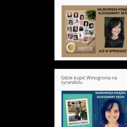
Gdzie kupić Winogrona na
żyrandolu