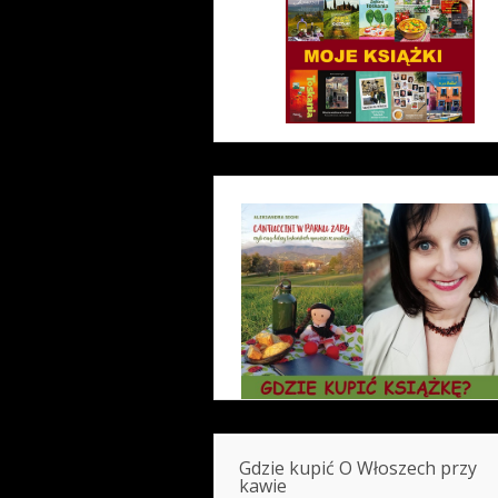
Gdzie kupić O Włoszech przy
kawie