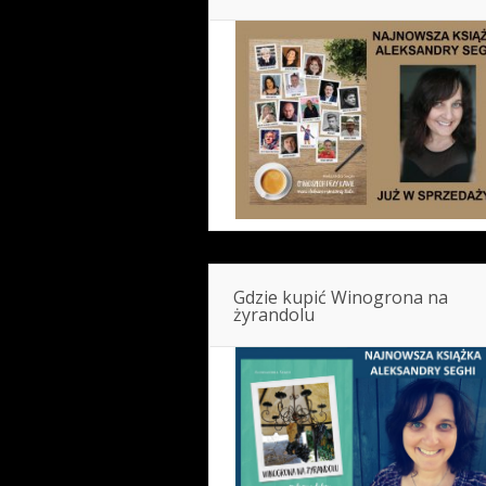
Gdzie kupić Winogrona na
żyrandolu