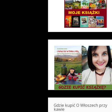
Gdzie kupić O Włoszech przy
kawie