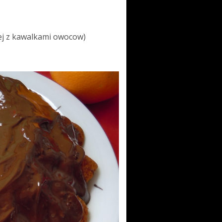
ej z kawalkami owocow)