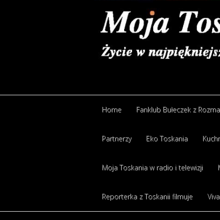
Home
Fanklub Bułeczek z Rozm
Partnerzy
Eko Toskania
Kuchn
Moja Toskania w radio i telewizji
Reporterka z Toskanii filmuje
Viva