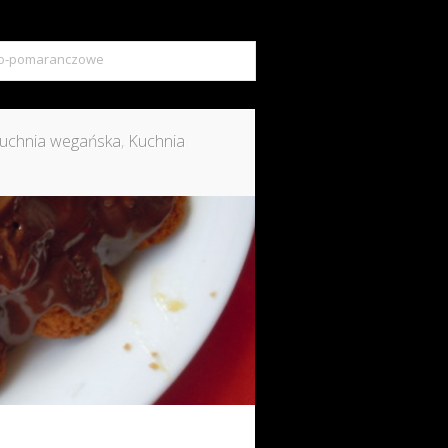
wo-pomaranczowe
uchnia wegańska
,
Kuchnia