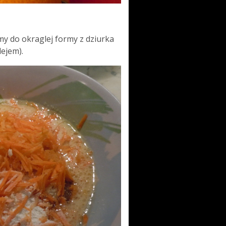
my do okraglej formy z dziurka
ejem).