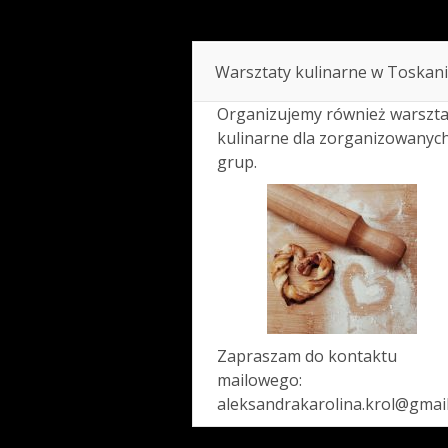
Warsztaty kulinarne w Toskani
Organizujemy również warszta
kulinarne dla zorganizowanyc
grup.
Zapraszam do kontaktu
mailowego:
aleksandrakarolina.krol@gmai