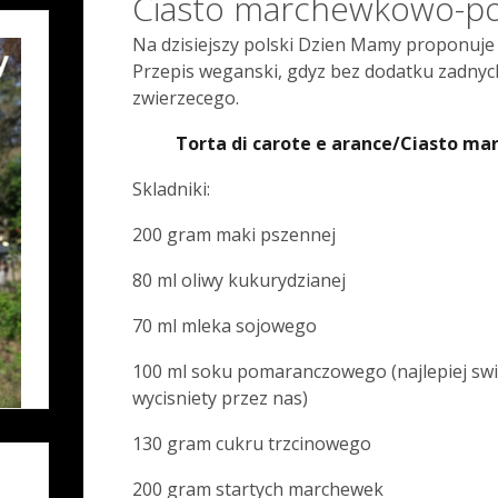
Ciasto marchewkowo-p
Na dzisiejszy polski Dzien Mamy proponuje
Przepis weganski, gdyz bez dodatku zadny
zwierzecego.
Torta di carote e arance/Ciasto 
Skladniki:
200 gram maki pszennej
80 ml oliwy kukurydzianej
70 ml mleka sojowego
100 ml soku pomaranczowego (najlepiej sw
wycisniety przez nas)
130 gram cukru trzcinowego
200 gram startych marchewek