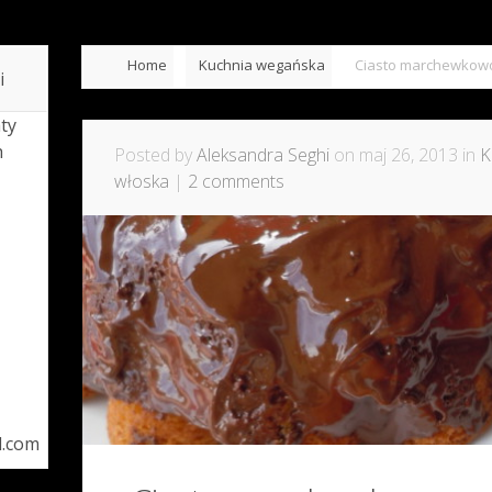
Home
Kuchnia wegańska
Ciasto marchewko
i
ty
h
Posted by
Aleksandra Seghi
on maj 26, 2013 in
K
włoska
|
2 comments
l.com