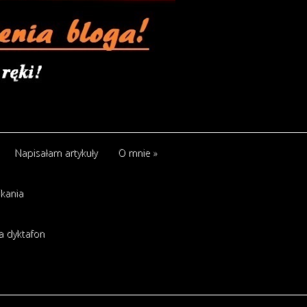
Napisałam artykuły
O mnie
»
kania
a dyktafon