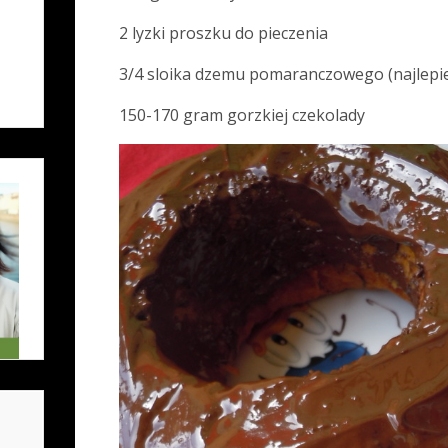
2 lyzki proszku do pieczenia
3/4 sloika dzemu pomaranczowego (najlepi
150-170 gram gorzkiej czekolady