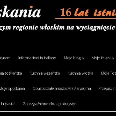
arynem
Informazioni in italiano
Moje blogi
»
Moje książki
»
ia toskańska
Kuchnia wegańska
Kuchnia włoska
Moja Tos
Moje spotkania
Opustoszałe miasta/Miasta widma
Przepisy n
 la pasta!
Zaprzyjaźnione eko agroturystyki