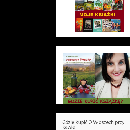
Gdzie kupić O Włoszech przy
kawie