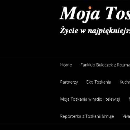
Home
Fanklub Bułeczek z Rozm
Partnerzy
Eko Toskania
Kuchn
Moja Toskania w radio i telewizji
Reporterka z Toskanii filmuje
Viva