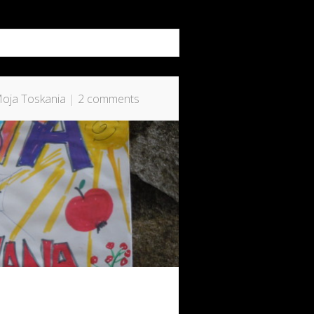
oja Toskania
|
2 comments