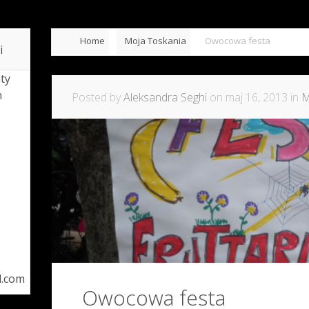
Home
Moja Toskania
Owocowa festa
i
ty
h
Posted by
Aleksandra Seghi
on maj 16, 2013 in
M
l.com
Owocowa festa