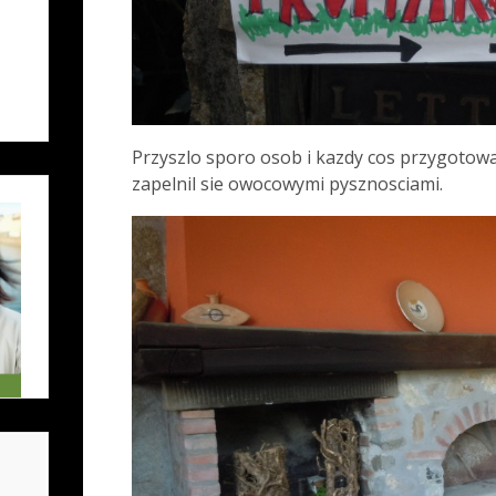
Przyszlo sporo osob i kazdy cos przygotowa
zapelnil sie owocowymi pysznosciami.