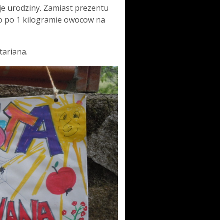
je urodziny. Zamiast prezentu
bo po 1 kilogramie owocow na
tariana.