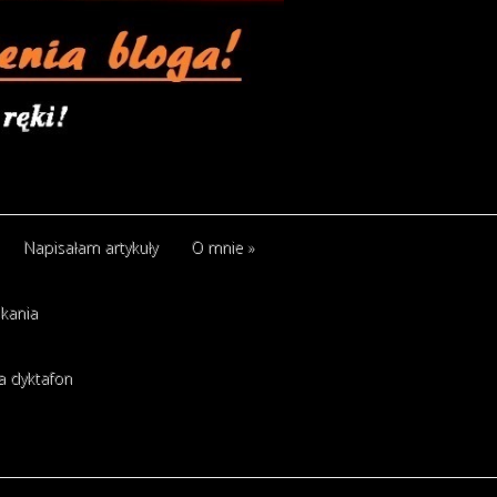
Napisałam artykuły
O mnie
»
kania
a dyktafon