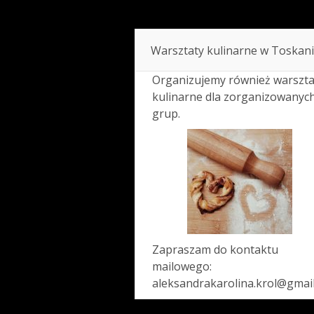
Warsztaty kulinarne w Toskani
Organizujemy również warszta
kulinarne dla zorganizowanyc
grup.
Zapraszam do kontaktu
mailowego:
aleksandrakarolina.krol@gmai