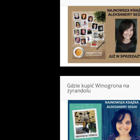
Gdzie kupić Winogrona na
żyrandolu