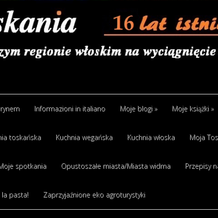
arynem
Informazioni in italiano
Moje blogi
»
Moje książki
»
ia toskańska
Kuchnia wegańska
Kuchnia włoska
Moja Tos
Moje spotkania
Opustoszałe miasta/Miasta widma
Przepisy n
 la pasta!
Zaprzyjaźnione eko agroturystyki