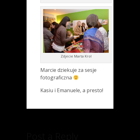
Zdjecie Marta Krol
Marcie dziekuje za sesje
fotograficzna
Kasiu i Emanuele, a presto!
Post a Reply