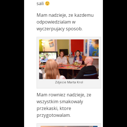
sali
Mam nadzieje, ze kazdemu
odpowiedzialam w
wyczerpujacy sposob.
Zdjecie Marta Krol
Mam rowniez nadzieje, ze
wszystkim smakowaly
przekaski, ktore
przygotowalam.