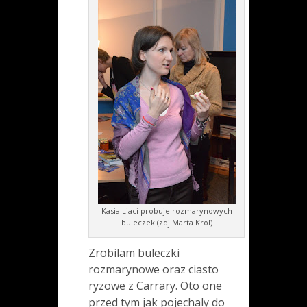
Kasia Liaci probuje rozmarynowych
buleczek (zdj.Marta Krol)
Zrobilam buleczki
rozmarynowe oraz ciasto
ryzowe z Carrary. Oto one
przed tym jak pojechaly do