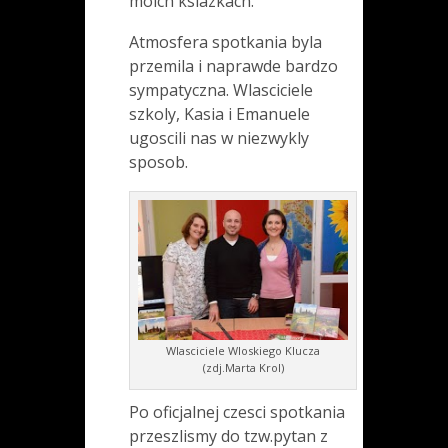
moich ksiazkach.
Atmosfera spotkania byla
przemila i naprawde bardzo
sympatyczna. Wlasciciele
szkoly, Kasia i Emanuele
ugoscili nas w niezwykly
sposob.
Wlasciciele Wloskiego Klucza
(zdj.Marta Krol)
Po oficjalnej czesci spotkania
przeszlismy do tzw.pytan z