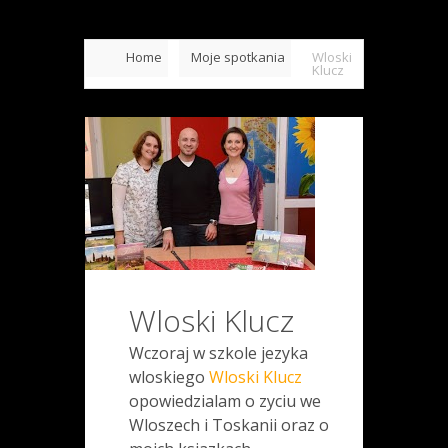
Home
Moje spotkania
Wloski
Klucz
Wloski Klucz
Wczoraj w szkole jezyka
wloskiego
Wloski Klucz
opowiedzialam o zyciu we
Wloszech i Toskanii oraz o