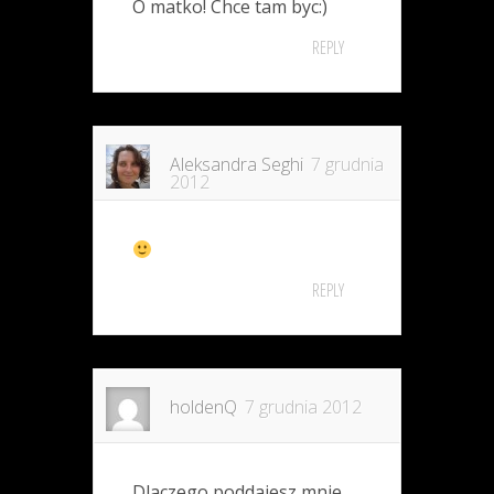
O matko! Chce tam byc:)
REPLY
Aleksandra Seghi
7 grudnia
2012
REPLY
holdenQ
7 grudnia 2012
Dlaczego poddajesz mnie