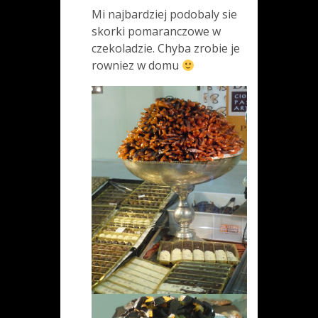
Mi najbardziej podobaly sie
skorki pomaranczowe w
czekoladzie. Chyba zrobie je
rowniez w domu