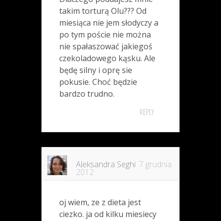
takim torturą Olu??? Od
miesiąca nie jem słodyczy a
po tym poście nie można
nie spałaszować jakiegoś
czekoladowego kąsku. Ale
będę silny i oprę sie
pokusie. Choć będzie
bardzo trudno.
REPLY
Aleksandra Seghi
7 grudnia
2012
oj wiem, ze z dieta jest
ciezko. ja od kilku miesiecy