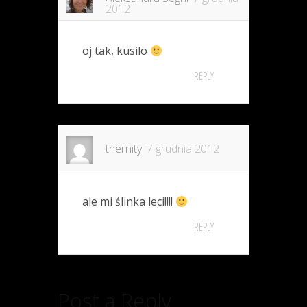
2012
oj tak, kusilo
REPLY
thernity
7 grudnia 2012
ale mi ślinka leci!!!!
REPLY
Post a Reply