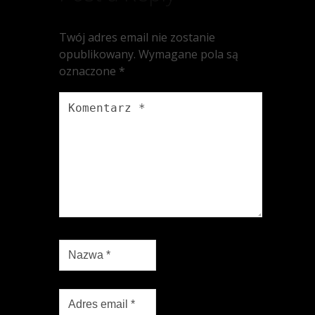
Twój adres email nie zostanie
opublikowany.
Wymagane pola są
oznaczone
*