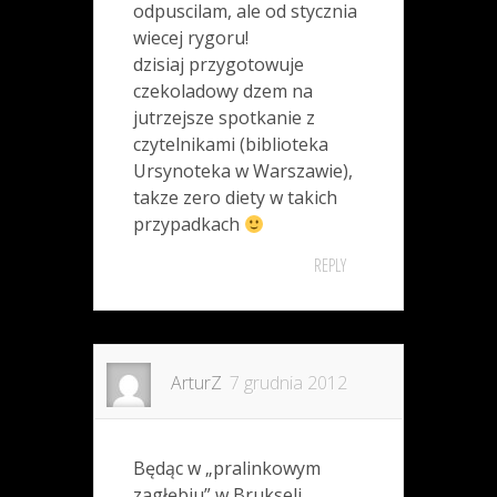
odpuscilam, ale od stycznia
wiecej rygoru!
dzisiaj przygotowuje
czekoladowy dzem na
jutrzejsze spotkanie z
czytelnikami (biblioteka
Ursynoteka w Warszawie),
takze zero diety w takich
przypadkach
REPLY
ArturZ
7 grudnia 2012
Będąc w „pralinkowym
zagłębiu” w Brukseli