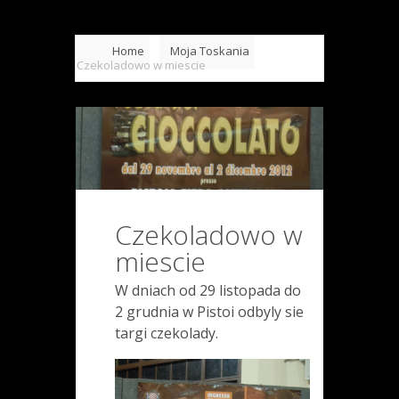
Home
Moja Toskania
Czekoladowo w miescie
Czekoladowo w
miescie
W dniach od 29 listopada do
2 grudnia w Pistoi odbyly sie
targi czekolady.