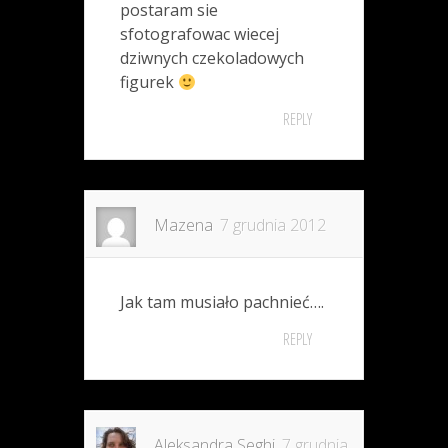
postaram sie
sfotografowac wiecej
dziwnych czekoladowych
figurek
REPLY
Mazena
7 grudnia 2012
Jak tam musiało pachnieć….
REPLY
Aleksandra Seghi
7 grudnia