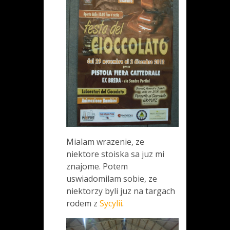
Mialam wrazenie, ze
niektore stoiska sa juz mi
znajome. Potem
uswiadomilam sobie, ze
niektorzy byli juz na targach
rodem z
Sycylii
.